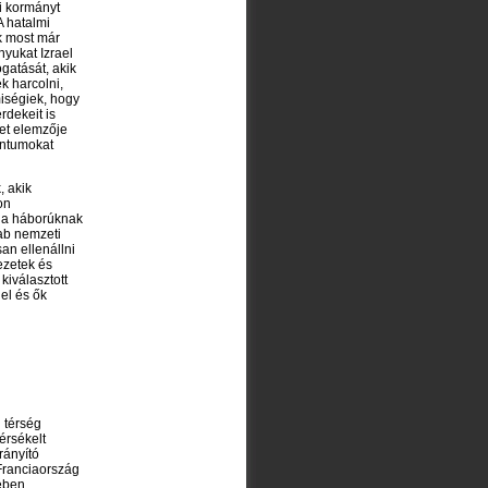
i kormányt
A hatalmi
k most már
nyukat Izrael
gatását, akik
k harcolni,
miségiek, hogy
rdekeit is
et elemzője
entumokat
, akik
on
k a háborúknak
rab nemzeti
an ellenállni
ezetek és
kiválasztott
el és ők
 térség
érsékelt
rányító
 Franciaország
ében.