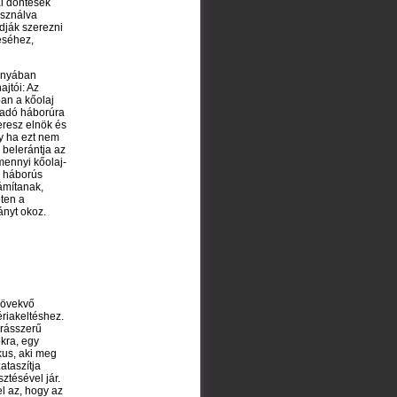
ai döntések
asználva
dják szerezni
éséhez,
ányában
ajtói: Az
an a kőolaj
ámadó háborúra
Peresz elnök és
y ha ezt nem
s belerántja az
mennyi kőolaj-
l háborús
ámítanak,
eten a
ányt okoz.
növekvő
ériakeltéshez.
grásszerű
kra, egy
kus, aki meg
ataszítja
ztésével jár.
l az, hogy az