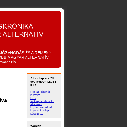
GKRÓNIKA -
 ALTERNATÍV
T
IJÓZANODÁS ÉS A REMÉNY
OBB MAGYAR ALTERNATÍV
ymagazin.
A honlap ára
78
500
helyett MOST
0 Ft.
Honlapkészítés
ingyen:
Ez a
íva
weblapszerkesztő
alkalmas
ingyen weboldal,
ingyen honlap
készítés...
Weblap