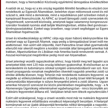
mondani, hogy a Nemzetközi Közösség egyértelmű támogatása következtébe
A valódi ok az, hogy ez a kis ország legalább félmillió fanatikus és elszánt cion
rendelkezik az Egyesült Államokban, beleértve olyan milliomosok ezreit és mil
százait is, akik mind a demokrata, mind a republikánus párt színeiben induló p
kampányait finanszírozzák. Az AIPAC az Izraelt támogató zsidó szervezetek él
Fegyelmezett, szervezett közösség, amelynek tagjai valamennyi kongresszusi
szenátor hivatalát nyomás alatt tartják Washingtonban, ellátva őket gondosan e
törvényjavaslatokkal. Ezeket vagy Izraelben, vagy izraeli segítséggel az Egyes
Államokban fogalmazzák.
Izrael és következésképp az AIPAC célja egy olyan háború kikényszerítése Irán
amelyet vagy az Egyesült Államok, vagy pedig a támogatásával Izrael indít m
alattomosan. Irán azért vált célponttá, mert Palesztina Izrael általi gyarmatosí
ellenzőit már sikerült megtörni a korábbi cionisták által támogatott amerikai h
Irakban, Afganisztánban és Líbiában már Amerika-barát rendszerek vannak. A s
Asszad-kormányzat megdöntése pedig most van folyamatban.
Izrael jelenlegi vezetői ragaszkodnak ahhoz, hogy Irántól meg kell tagadni azo
amelyeket több mint 120 más ország békésen gyakorolhat. Itt elsősorban az or
kereskedelmi és tudományos célokat szolgáló urániumdúsításról van szó. Ko
izraeli propaganda vonalnak megfelelően ötvenkét nagyobb amerikai zsidó sz
elnöke állította tévesen, hogy Teherán már rendelkezik nukleáris fegyverrel, v
megtette az előkészületeket az előállításukra. Ez pedig Izrael létét fenyegeti. 
urániumdúsítás képessége is súlyos fenyegetést jelent a zsidó államra. Ugya
amerikai hírszerző szervezet évi közös jelentésében megállapította, hogy - a
Atomenergia Ügynökség véleményével egybehangzóan - nincs bizonyíték arra
nukleáris fegyvereket állítana elő. Valójában tehát nem létezik egzisztenciális
Ezért vált szükségessé, hogy a izraeli vezetés most már ne nukleáris fegyver
nukleáris fegyverek előállítására vonatkozó képességről beszéljen. A Netanja
kormánynak ezt az újabb álláspontját fenntartás nélkül támogatják a nagyobb