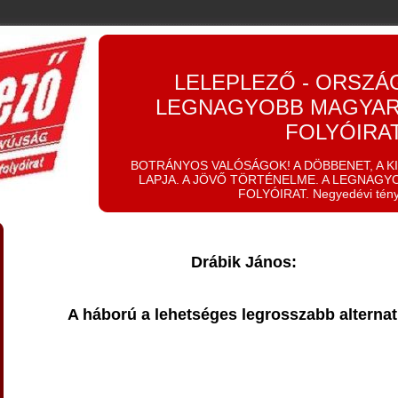
LELEPLEZŐ - ORSZÁ
LEGNAGYOBB MAGYAR
FOLYÓIRA
BOTRÁNYOS VALÓSÁGOK! A DÖBBENET, A K
LAPJA. A JÖVŐ TÖRTÉNELME. A LEGNAGY
FOLYÓIRAT. Negyedévi tén
Drábik János:
A háború a lehetséges legrosszabb alternat