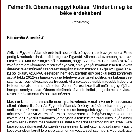
Felmerült Obama meggyilkolása. Mindent meg kel
béke érdekében!
(részletek)
Ki irányítja Amerikát?
Akik az Egyesült Államok érdekeit részesítik előnyben, azok az „America-Firste
pedig Izraelnek adnak elsőbbséget az Egyesült Államokkal szemben, azok az „
Firster"-ek. Már az eddigiekből is látható, hogy az AIPAC 2012-es tanácskozása
zsidó hatalom látványos rendezvénye volt, amelyen jól nyomon lehetett követn
államok felett működő szervezett magánhatalom miként alakítja az Egyesült Á
külpolitikáját. Az AIPAC esetében nem egyszerűen egy politikai lobbi konferenci
szó. A lobbi 2012-es tanácskozása lehetővé tette Izrael politikai és katonai ve
számára, hogy felkészítse az Egyesült Államokat egy újabb nagyobb háborúra
Keleten, ez alkalommal Irán ellen. Simon Peresz izraeli államfő megnyitójáb
hangot, amelyet aztán Obama-elnüknek követnie kellett, engedelmesen viss
izraeli elnök katonai és politikai nézeteit.
Másnap Netanjahu ismételte meg: mi a követendő vonal a Fehér Ház számára
elleni háborút illetően. Az Egyesült Államok törvényhozásának háromnegyede j
amikor a konferencia részvevői fanatikusan támogattak egy amerikai háborút Ir
iráni vezetés az AIPAC és más zsidó szervezetek segítségével olyan katonai 
követel az Egyesült Államoktól, amelyben a feltételeket Izrael diktálja, és amel
Amerikáénak nincs más választása, mint elfogadni és támogatni az izraeli vez
kapcsolatos döntéseit. Az izraeli vezetés nem Izrael katonai, gazdasági, vagy p
következtében került fölénybe az amerikai vezetéssel szemben. Még csak azt