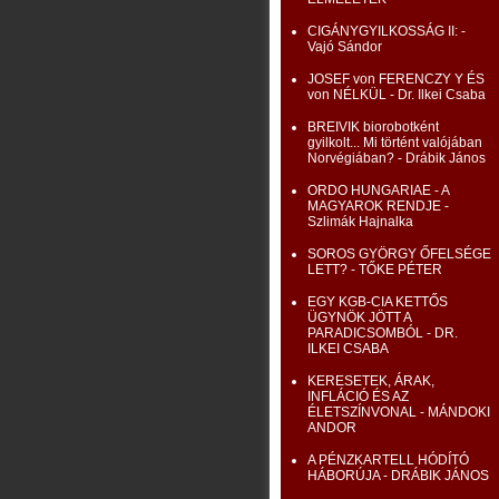
CIGÁNYGYILKOSSÁG II: -
Vajó Sándor
JOSEF von FERENCZY Y ÉS
von NÉLKÜL - Dr. Ilkei Csaba
BREIVIK biorobotként
gyilkolt... Mi történt valójában
Norvégiában? - Drábik János
ORDO HUNGARIAE - A
MAGYAROK RENDJE -
Szlimák Hajnalka
SOROS GYÖRGY ŐFELSÉGE
LETT? - TŐKE PÉTER
EGY KGB-CIA KETTŐS
ÜGYNÖK JÖTT A
PARADICSOMBÓL - DR.
ILKEI CSABA
KERESETEK, ÁRAK,
INFLÁCIÓ ÉS AZ
ÉLETSZÍNVONAL - MÁNDOKI
ANDOR
A PÉNZKARTELL HÓDÍTÓ
HÁBORÚJA - DRÁBIK JÁNOS