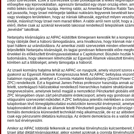
zsidó szervezetek. Ezek a szervezetek Izrael politikájának a lelkes végrehajtói
elősegítve egy kiprovokálatlan, agresszív támadást egy olyan ország ellen, am
millió békés iráni polgár hazája. Herring rabbi, az Amerikai Ortodox Rabbi Ta
azt javasolta, hogy Izrael mérlegelje taktikai nukleáris fegyverek bevetését kev
vagy sivatagos területeken, hogy az irániak láthassák, egyrészt milyen veszél
életük, másrészt hogy Izrael nem marad tétlen. A rabbi arról nem szólt, hogy a 
elérő, illetve csak az azoknál kevesebb lakossal rendelkező települések szám
„kevésbé" lakottnak.
Netanjahu kívánságára az AIPAC-küldöttek tömegesen keresték fel a kongressz
hogy rábírják őket a háború támogatására, arra hivatkozva, hogy Iránnak már
ipari háttere az urándúsításra. Az amerikai zsidó szervezetek minden ellenveté
teljesítették Netanjahu kívánságát, és tagjai gondosan felkeresték előre megf
érvekkel és előkészített törvényjavaslatokkal a Capitoliumot. Büszkén hozták
tudomására, hogy sikeresen létrehozták az Egyesült Államok választott törvén
körében azt a többséget, amely támogatja a háborút.
Az izraeli kormány hatalma tehát az AIPAC-on nyugszik, amely viszont szoros 
gyakorol az Egyesült Államok Kongresszusa felett. Az AIPAC befolyása viszont
hatalmon nyugszik, amellyel a Cionista Hatalmi Képződmény (Zionist Power C
ZPC) rendelkezik. Ezt a fogalmat James Petras professzor használja annak az
feletti, szerteágazó hálózatokkal rendelkező hierarchikus hatalmi struktúrának
megnevezésére, amelynek belső magját a nemzetközi Pénzkartell globális elitj
ZPC lényegében olyan zárt pénzhatalmi érdekcsoport, amely egy gondosan ál
világuralmi szervezetet működtet. A ZPC befolyása jelentős mértékben a cionis
tulajdonban lévő tömegtájékoztatási eszközökön keresztül érvényesül, amely
tulajdonosként ott állnak az államok feletti Pénzkartell gazdasági és pénzügyi s
formális demokrácia kiüresedett technikáit még alkalmazzák, de ez az alibid
csak egy pénzuralmi diktatúra kulisszája. Az érdemi demokrácia és a valódi n
nem tud érvényesülni.
Amikor az AIPAC lobbistái felkeresik az amerikai törvényhozás kulcsembereit
Izrael által diktált kívánságokkal, akkor ezeket azoknak a cionista törvényhozó