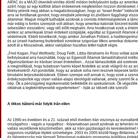
AIPAC és a MAJO ötvenkét elnöke döntő módon befolyásolni tudja az amerika
azért, hogy az egy külföldi állam érdekeinek megfelelően hozzon döntéseket. 
fölény jelenik meg abban a magabiztosságban, hogy az ‘Israel-firster" lobbizó
arra se fordítanak gondot, hogy elrejtsék jelenlegi és jövőbeni függőségi viszo
állammal. Maguk mögött tudhatják azoknak a cionista értelmiségieknek a támo
már eddig is fontos szerepük volt abban, hogy amerikai katonák tízezreit küldté
sebesülten visszatérni, vagy idő előtt meghalni. Arra hivatkoznak ezek a értel
amikor az amerikaiak Izrael érdekeit szolgálják, egyúttal az Egyesült Államok é
védelmezik. Ebből következik, hogy amikor Jonathan Pollard, a haditengerész
és az izraeli hadsereg tiszteletbeli ezredese szigorúan titkos amerikai dokum
adott át a Moszadnak, akkor valójában hazafias tettet hajtott végre.
„Fred Kagan, Paul Wolfowitz, Doug Feith, Libby Abrahams és Ross voltak azok
befolyásukat arra használták, hogy az Egyesült Államok támadóháborút indíts
Afganisztánban és Iránban Izrael érdekében... Azzal támasztották alá ezekne
a megindítását, hogy tudatosan hamis képet festettek az arab világról és az a
törekvésekről. Azt gondolták, hogy az arabok soha nem lesznek képesek tartós
birodalmi terjeszkedésüknek. Ebben szerepe volt annak is, hogy ezek a szerv
érdekcsoportok egy olyan vallási-alapú ideológiát vallanak, amely szerint ők a 
nép. Ők a pénzügyileg legsikeresebb befektetők és spekulánsok. Ők végezték 
oktatnak a legtekintélyesebb egyetemeken" - írják az idézett cikk szerzői.
A titkos háború már folyik Irán ellen
Az 1990-es években és a 21. század első éveiben Irán viszonya az euroatlanti
országaihoz - vagyis a nyugathoz - folyamatosan javult azoknak az teheráni m
vallási vezetőknek köszönhetően, akik az iráni gazdaságot és kereskedelmet i
vagyonos osztállyal léptek szövetségre. 2003 és 2005 között Nagy-Britannia,
és Németország már tárgyalt Teheránnal nukleáris programja leállítása érdek