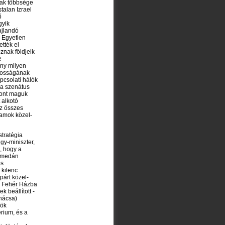
iak többsége
talan Izrael
ő
gyik
ajlandó
. Egyetlen
ették el
znak földjeik
e
ny milyen
akosságának
pcsolati hálók
 a szenátus
szont maguk
 alkotó
az összes
lamok közel-
stratégia
gy-miniszter,
, hogy a
hamedán
os
 kilenc
párt közel-
 a Fehér Házba
k beállított -
anácsa)
nök
rium, és a