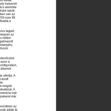
vá váltak,
ely hetvenöt-
nács alelnöke
ésbé lakott,
yben van az
250 ezer főt
íthatók-e
us tagjait,
 megvan az
s nélkül
ogalmazott
 Netanjahu
yhozói
ellenőrzést
 azon a
onfiguration,
 államok
e alkotja. A
cázott
ta
ek mögött
truktúrái. A
emokrácia már
épakarat már
, kezükben az
knak adják át,