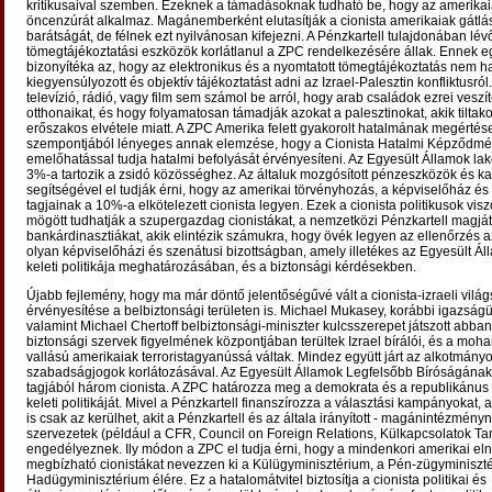
kritikusaival szemben. Ezeknek a támadásoknak tudható be, hogy az amerika
öncenzúrát alkalmaz. Magánemberként elutasítják a cionista amerikaiak gátlás
barátságát, de félnek ezt nyilvánosan kifejezni. A Pénzkartell tulajdonában lév
tömegtájékoztatási eszközök korlátlanul a ZPC rendelkezésére állak. Ennek e
bizonyítéka az, hogy az elektronikus és a nyomtatott tömegtájékoztatás nem h
kiegyensúlyozott és objektív tájékoztatást adni az Izrael-Palesztin konfliktusról
televízió, rádió, vagy film sem számol be arról, hogy arab családok ezrei veszít
otthonaikat, és hogy folyamatosan támadják azokat a palesztinokat, akik tiltako
erőszakos elvétele miatt. A ZPC Amerika felett gyakorolt hatalmának megértés
szempontjából lényeges annak elemzése, hogy a Cionista Hatalmi Képződmé
emelőhatással tudja hatalmi befolyását érvényesíteni. Az Egyesült Államok l
3%-a tartozik a zsidó közösséghez. Az általuk mozgósított pénzeszközök és ka
segítségével el tudják érni, hogy az amerikai törvényhozás, a képviselőház és
tagjainak a 10%-a elkötelezett cionista legyen. Ezek a cionista politikusok vi
mögött tudhatják a szupergazdag cionistákat, a nemzetközi Pénzkartell magját
bankárdinasztiákat, akik elintézik számukra, hogy övék legyen az ellenőrzés 
olyan képviselőházi és szenátusi bizottságban, amely illetékes az Egyesült Ál
keleti politikája meghatározásában, és a biztonsági kérdésekben.
Újabb fejlemény, hogy ma már döntő jelentőségűvé vált a cionista-izraeli világ
érvényesítése a belbiztonsági területen is. Michael Mukasey, korábbi igazságü
valamint Michael Chertoff belbiztonsági-miniszter kulcsszerepet játszott abban
biztonsági szervek figyelmének központjában terültek Izrael bírálói, és a mo
vallású amerikaiak terroristagyanússá váltak. Mindez együtt járt az alkotmány
szabadságjogok korlátozásával. Az Egyesült Államok Legfelsőbb Bíróságának
tagjából három cionista. A ZPC határozza meg a demokrata és a republikánus 
keleti politikáját. Mivel a Pénzkartell finanszírozza a választási kampányokat,
is csak az kerülhet, akit a Pénzkartell és az általa irányított - magánintézményne
szervezetek (például a CFR, Council on Foreign Relations, Külkapcsolatok T
engedélyeznek. Ily módon a ZPC el tudja érni, hogy a mindenkori amerikai el
megbízható cionistákat nevezzen ki a Külügyminisztérium, a Pén-zügyminiszté
Hadügyminisztérium élére. Ez a hatalomátvitel biztosítja a cionista politikai és