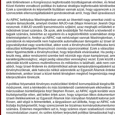
akik történetesen a Kongresszus legfontosabb bizottságainak elnökei, és fela
Közel-Keletre vonatkozó politikai és katonai stratégia legfontosabb kérdéseib
Ezek a szenátorok és képviselők tisztában vannak azzal, hogy ugyanezek a z
szervezetek ellenszolgáltatásként gondoskodnak arról, hogy őket újraválasszá
Az AIPAC befolyása Washingtonban annak az ötvenkét nagy amerikai-zsidó s
erejére támaszkodik, amelyet röviden MAJO-nak (Major American Jewish Orga
neveznek. A MAJO vezetői transzmissziós szíjként, azaz meghajtó erőátviteli 
működnek Izrael számára. Ők azok, akik továbbítják Tel-Avivból a követendő i
tagjaik számára, beleértve az egyetemi és a legkülönfélébb szakmákban dolg
értelmiségieket is. Amikor az AIPAC-nak nehézségei vannak Washingtonban, 
szenátorok és képviselők nem hajlandók automatikusan támogatni az Izrael ál
jogszabályokat vagy szankciókat, akkor ezek a törvényhozók konfliktusba kerü
választási költségeiket finanszírozó cionista szponzoraikkal. Ezek a választás
ekkor figyelmeztetik a törvényhozókat, hogy teljesítsék elvárásaikat. Ha pedi
teszik meg, akkor rendszerint szembe kell nézniük egy olyan kampánnyal, am
karaktergyilkossághoz, végül pedig választási vereséghez vezet. Ezek között a
aktivisták között számos multimilliomos és milliárdos is található, akik nem csin
abból, hogy Izrael-firsterek és dollármilliókat adnak kampánytámogatásként a
törvényhozóknak, akik habozás nélkül alárendelik az Egyesült Államok érdekei
érdekeinek, amikor Izrael a közel-keleti térségben meglévő hegemóniája megt
kiterjesztésére törekszik.
A politikai folyamatok törvényes eszközökkel történő korrumpálását kiegészítik 
módszerek, mint a kémkedés és más büntetendő cselekmények elkövetése. 
márciusában büntetőeljárás folyt Stephen Rosen, az AIPAC egyik korábbi veze
tisztségviselője ellen, akit tetten értek azon, hogy szigorúan titkos dokumentum
izraeli illetékeseknek az Egyesült Államok Irán irányában folytatott katonai polit
Rosen, akit végül is felmentettek, a tárgyaláson azt állította, hogy az AIPAC ru
biztatja tisztségviselőit, hogy szerezzenek be bizalmas kormánydokumentumok
számára. Érdemes megemlíteni azt is, hogy számos olyan szabadúszó cionista
rosszindulatúan zsarol, és széles körben terjesztett politikai támadásokat hajt 