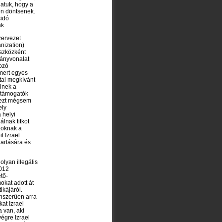
datuk, hogy a
en döntsenek.
sidó
k.
zervezet
nization)
eszközként
rányvonalat
ozó
mert egyes
tal megkívánt
lnek a
i támogatók
g ezt mégsem
ely
 helyi
álnak titkot
zoknak a
t Izrael
artására és
olyan illegális
2012
tő-
okat adott át
ikájáról.
tinszerűen arra
at Izrael
 van, aki
végre Izrael