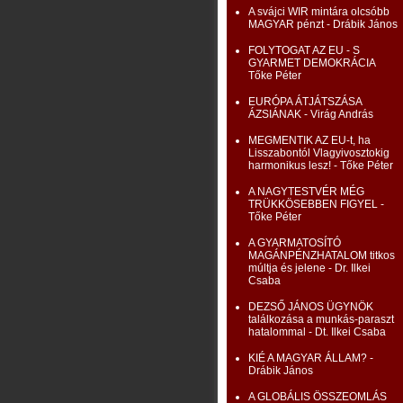
A svájci WIR mintára olcsóbb
MAGYAR pénzt - Drábik János
FOLYTOGAT AZ EU - S
GYARMET DEMOKRÁCIA
Tőke Péter
EURÓPA ÁTJÁTSZÁSA
ÁZSIÁNAK - Virág András
MEGMENTIK AZ EU-t, ha
Lisszabontól Vlagyivosztokig
harmonikus lesz! - Tőke Péter
A NAGYTESTVÉR MÉG
TRÜKKÖSEBBEN FIGYEL -
Tőke Péter
A GYARMATOSÍTÓ
MAGÁNPÉNZHATALOM titkos
múltja és jelene - Dr. Ilkei
Csaba
DEZSŐ JÁNOS ÜGYNÖK
találkozása a munkás-paraszt
hatalommal - Dt. Ilkei Csaba
KIÉ A MAGYAR ÁLLAM? -
Drábik János
A GLOBÁLIS ÖSSZEOMLÁS