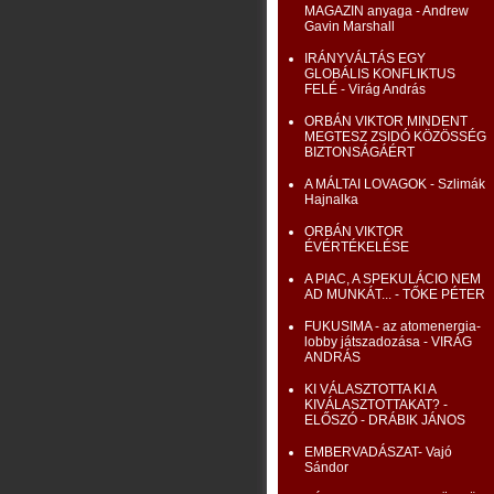
MAGAZIN anyaga - Andrew
Gavin Marshall
IRÁNYVÁLTÁS EGY
GLOBÁLIS KONFLIKTUS
FELÉ - Virág András
ORBÁN VIKTOR MINDENT
MEGTESZ ZSIDÓ KÖZÖSSÉG
BIZTONSÁGÁÉRT
A MÁLTAI LOVAGOK - Szlimák
Hajnalka
ORBÁN VIKTOR
ÉVÉRTÉKELÉSE
A PIAC, A SPEKULÁCIO NEM
AD MUNKÁT... - TŐKE PÉTER
FUKUSIMA - az atomenergia-
lobby játszadozása - VIRÁG
ANDRÁS
KI VÁLASZTOTTA KI A
KIVÁLASZTOTTAKAT? -
ELŐSZÓ - DRÁBIK JÁNOS
EMBERVADÁSZAT- Vajó
Sándor