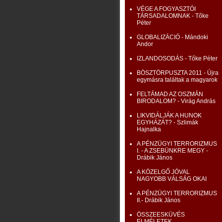
VÉGE A FOGYASZTÓI
TÁRSADALOMNAK - Tőke
Péter
GLOBALIZÁCIÓ - Mándoki
Andor
IZLANDOSODÁS - Tőke Péter
BÖSZTÖRPUSZTA 2011 - Újra
egymásra találtak a magyarok
FELTÁMAD AZ OSZMÁN
BIRODALOM? - Virág András
LIKVIDÁLJÁK A HUNOK
EGYHÁZÁT? - Szlimák
Hajnalka
A PÉNZÜGYI TERRORIZMUS
I. - A ZSEBÜNKRE MEGY -
Drábik János
A KÖZELGŐ JÓVAL
NAGYOBB VÁLSÁG OKAI
A PÉNZÜGYI TERRORIZMUS
II.- Drábik János
ÖSSZEESKÜVÉS
ELMÉLETEK