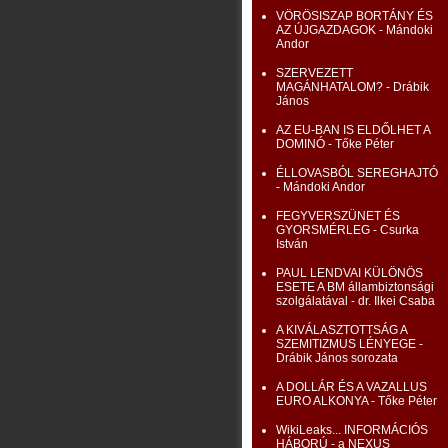
VÖRÖSISZAP BORTÁNY ÉS
AZ ÚJGAZDAGOK - Mándoki
Andor
SZERVEZETT
MAGÁNHATALOM? - Drábik
János
AZ EU-BAN IS ELDŐLHET A
DOMINÓ - Tőke Péter
ÉLLOVASBÓL SEREGHAJTÓ
- Mándoki Andor
FEGYVERSZÜNET ÉS
GYORSMÉRLEG - Csurka
István
PAUL LENDVAI KÜLÖNÖS
ESETE A BM állambiztonsági
szolgálatával - dr. Ilkei Csaba
A KIVÁLASZTOTTSÁG A
SZEMITIZMUS LÉNYEGE -
Drábik János sorozata
A DOLLÁR ÉS A VAZALLUS
EURO ALKONYA - Tőke Péter
WikiLeaks... INFORMÁCIÓS
HÁBORÚ - a NEXUS