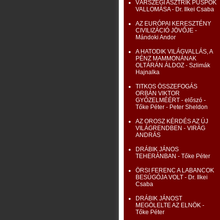
VÁRSZEGI ASZTRIK PÜSPÖK
VALLOMÁSA - Dr. Ilkei Csaba
AZ EURÓPAI KERESZTÉNY
CIVILIZÁCIÓ JÖVŐJE -
Mándoki Andor
A HATODIK VILÁGVALLÁS, A
PÉNZ MAMMONÁNAK
OLTÁRÁN ÁLDOZ - Szlimák
Hajnalka
TITKOS ÖSSZEFOGÁS
ORBÁN VIKTOR
GYŐZELMÉÉRT - előszó -
Tőke Péter - Peter Sheldon
AZ OROSZ KÉRDÉS AZ ÚJ
VILÁGRENDBEN - VIRÁG
ANDRÁS
DRÁBIK JÁNOS
TEHERÁNBAN - Tőke Péter
ÖRSI FERENC A LABANCOK
BESÚGÓJA VOLT - Dr. Ilkei
Csaba
DRÁBIK JÁNOST
MEGÖLELTE AZ ELNÖK -
Tőke Péter