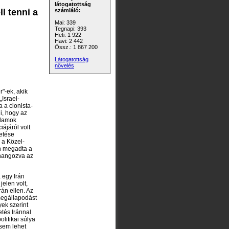
látogatottság
l tenni a
számláló:
Mai: 339
Tegnapi: 393
Heti: 1 922
Havi: 2 442
Össz.: 1 867 200
Látogatottság
növelés
r"-ek, akik
Israel-
 a cionista-
i, hogy az
llamok
ájáról volt
zetése
 a Közel-
an megadta a
zhangozva az
 egy Irán
elen volt,
án ellen. Az
megállapodást
yek szerint
etés Iránnal
olitikai súlya
 sem lehet