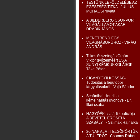
TESTÜNK LEFÖLDELÉSE AZ
EGÉSZSÉG TITKA - JULIUS
MOHÁCSI rovata
A BILDERBERG CSORPORT
VILÁGÁLLAMOT AKAR -
DRÁBIK JÁNOS
MENETREND EGY
VILÁGHÁBORÚHOZ - VIRÁG
ANDRÁS
Titkos összefogás Orbán
Viktor győzelméért ÉS A
SUNYI KÉMKUKKOLÁSOK -
Tőke Péter
CIGÁNYGYILKOSSÁG-
Tudósítás a legutóbbi
tárgyalásokról - Vajó Sándor
Schönthal Henrik a
kémelhárítás gyöngye - Dr.
Ilkei csaba
HAGYÓÉK családi koalíciója-
A BEVÉTEL ERŐSÍTI A
SZABÁLYT - Szlimák Hajnalka
20 NAP ALATT ELSÖPÖRTÜK
A TÚLERŐT - Csomós Róbert