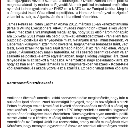
államigazgatási vezetők számára a többséget az Izrael számára fontos politik
meghozatalánál. Ily módon az Egyesült Államok politikai és katonai erejét kih
nyomást tudnak gyakorolni az ENSZ-re, a NATO-ra, az Európai Unióra. Meg tu
a támogatást Izrael Gáza elleni bojkottjához, a Hamasz kormányzat elszigetel
valamint az Irak, az Afganisztán és a Líbia elleni háborúhoz.
James Petras és Robin Eastman Abaya 2012. március 16-án keltezett tanulm
(Israel's Willing Executioners: AIPAC Invades Washington - Izrael lelkes végreh
AIPAC megszállja Washingtont) megállapítja, hogy 2012 első három hónapjáb
ára 15%-kal (2011 nyara óta pedig 30%-kal) emelkedett Izrael - Irán elleni t
bujtogató - politikája és fenyegetése miatt. Netanjahu izraeli miniszterelnök, 
Lieberman külügyminiszter mind követelte, hogy Amerika bombázza Iránt, vag
teszi, akkor Izrael indítja meg saját támadó háborúját az iráni nép ellen. Vagyi
Egyesült Államokat egy másik háborúba. Az írás szerzői szerint csaknem vala
szakértő és politikai-elemző egyetért abban, hogy a kőolaj világpiaci ára Izrae
fenyegetése miatt szökött a magasba. A nemzetközi nagy spekulánsok arra sz
hogy az Irán elleni izraeli támadás miatt nagymértékben visszaesik Közel-Kel
kőolajtermelés, és akadályozva lesz a szállítás. Ez pedig világszinten kőolajhi
Kardcsörtető hisztériakeltés
Amikor az ötvenkét amerikai-zsidó szervezet elnöke megismételte, hogy Irán 
nukleáris ipari háttere Izrael biztonságát fenyegeti, maga is hozzájárult a hiszt
Petras és Abaya emiatt Izrael által kivetett háborús adónak minősíti a kőolaj u
emelkedését. Ez olyan adó, amelyet a ZPC kényszerített az amerikai fogyasztó
újabb háborút sürgetve Izrael érdekében. Nincs egyetlen olyan amerikai politi
merné vitatni ezt a kérdést. A kőolaj árának ez a nagyarányú növekedése vissz
Amerikát és az Európai Uniót is a recesszióba, amely milliók munkájának elves
Kérdéses, hogy mennyire egyeztethető össze az amerikai alkotmányos rendde