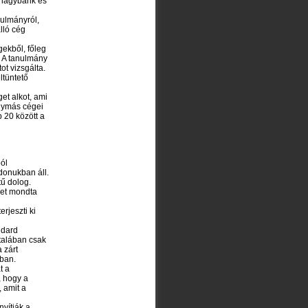
n nagybank és
nulmányról,
lló cég
gekből, főleg
. A tanulmány
ot vizsgálta.
ltüntető
et alkot, ami
gymás cégei
 20 között a
ból
donukban áll.
tű dolog.
ket mondta
rjeszti ki
ndard
ltalában csak
 zárt
ában.
t a
, hogy a
 amit a
yítják a