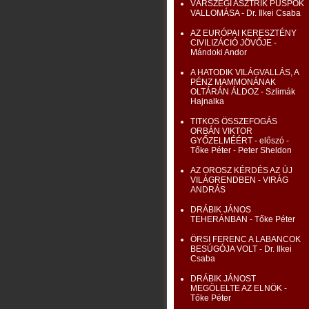
VÁRSZEGI ASZTRIK PÜSPÖK
VALLOMÁSA - Dr. Ilkei Csaba
AZ EURÓPAI KERESZTÉNY
CIVILIZÁCIÓ JÖVŐJE -
Mándoki Andor
A HATODIK VILÁGVALLÁS, A
PÉNZ MAMMONÁNAK
OLTÁRÁN ÁLDOZ - Szlimák
Hajnalka
TITKOS ÖSSZEFOGÁS
ORBÁN VIKTOR
GYŐZELMÉÉRT - előszó -
Tőke Péter - Peter Sheldon
AZ OROSZ KÉRDÉS AZ ÚJ
VILÁGRENDBEN - VIRÁG
ANDRÁS
DRÁBIK JÁNOS
TEHERÁNBAN - Tőke Péter
ÖRSI FERENC A LABANCOK
BESÚGÓJA VOLT - Dr. Ilkei
Csaba
DRÁBIK JÁNOST
MEGÖLELTE AZ ELNÖK -
Tőke Péter