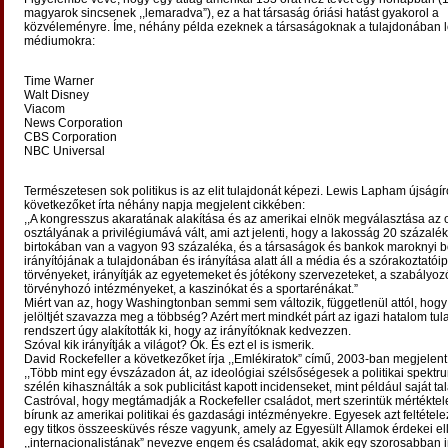
magyarok sincsenek ,,lemaradva”), ez a hat társaság óriási hatást gyakorol a
közvéleményre. Íme, néhány példa ezeknek a társaságoknak a tulajdonában 
médiumokra:
Time Warner
Walt Disney
Viacom
News Corporation
CBS Corporation
NBC Universal
Természetesen sok politikus is az elit tulajdonát képezi. Lewis Lapham újságír
következőket írta néhány napja megjelent cikkében:
,,A kongresszus akaratának alakítása és az amerikai elnök megválasztása az o
osztályának a privilégiumává vált, ami azt jelenti, hogy a lakosság 20 százalé
birtokában van a vagyon 93 százaléka, és a társaságok és bankok maroknyi 
irányítójának a tulajdonában és irányítása alatt áll a média és a szórakoztatóipa
törvényeket, irányítják az egyetemeket és jótékony szervezeteket, a szabályoz
törvényhozó intézményeket, a kaszinókat és a sportarénákat.”
Miért van az, hogy Washingtonban semmi sem változik, függetlenül attól, hogy
jelöltjét szavazza meg a többség? Azért mert mindkét párt az igazi hatalom tul
rendszert úgy alakították ki, hogy az irányítóknak kedvezzen.
Szóval kik irányítják a világot? Ők. És ezt el is ismerik.
David Rockefeller a következőket írja ,,Emlékiratok” című, 2003-ban megjelen
,,Több mint egy évszázadon át, az ideológiai szélsőségesek a politikai spektr
szélén kihasználták a sok publicitást kapott incidenseket, mint például saját t
Castróval, hogy megtámadják a Rockefeller családot, mert szerintük mértéktel
bírunk az amerikai politikai és gazdasági intézményekre. Egyesek azt feltétele
egy titkos összeesküvés része vagyunk, amely az Egyesült Államok érdekei el
,,internacionalistának” nevezve engem és családomat, akik egy szorosabban i