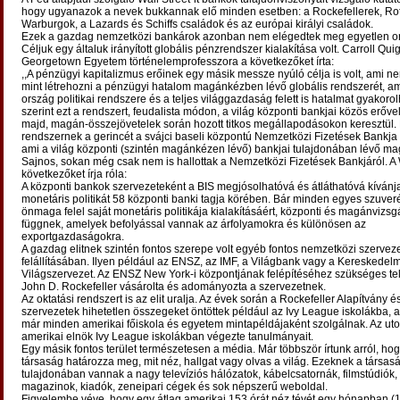
hogy ugyanazok a nevek bukkannak elő minden esetben: a Rockefellerek, Rot
Warburgok, a Lazards és Schiffs családok és az európai királyi családok.
Ezek a gazdag nemzetközi bankárok azonban nem elégedtek meg egyetlen o
Céljuk egy általuk irányított globális pénzrendszer kialakítása volt. Carroll Quig
Georgetown Egyetem történelemprofesszora a következőket írta:
,,A pénzügyi kapitalizmus erőinek egy másik messze nyúló célja is volt, ami 
mint létrehozni a pénzügyi hatalom magánkézben lévő globális rendszerét, a
ország politikai rendszere és a teljes világgazdaság felett is hatalmat gyakorol
szerint ezt a rendszert, feudalista módon, a világ központi bankjai közös erővel
majd, magán-összejövetelek során hozott titkos megállapodásokon keresztül.
rendszernek a gerincét a svájci baseli központú Nemzetközi Fizetések Bankja (
ami a világ központi (szintén magánkézen lévő) bankjai tulajdonában lévő m
Sajnos, sokan még csak nem is hallottak a Nemzetközi Fizetések Bankjáról. A
következőket írja róla:
A központi bankok szervezeteként a BIS megjósolhatóvá és átláthatóvá kívánja
monetáris politikát 58 központi banki tagja körében. Bár minden egyes szuve
önmaga felel saját monetáris politikája kialakításáért, központi és magánvizsgá
függnek, amelyek befolyással vannak az árfolyamokra és különösen az
exportgazdaságokra.
A gazdag elitnek szintén fontos szerepe volt egyéb fontos nemzetközi szervez
felállításában. Ilyen például az ENSZ, az IMF, a Világbank vagy a Kereskedelm
Világszervezet. Az ENSZ New York-i központjának felépítéséhez szükséges tel
John D. Rockefeller vásárolta és adományozta a szervezetnek.
Az oktatási rendszert is az elit uralja. Az évek során a Rockefeller Alapítvány é
szervezetek hihetetlen összegeket öntöttek például az Ivy League iskolákba,
már minden amerikai főiskola és egyetem mintapéldájaként szolgálnak. Az ut
amerikai elnök Ivy League iskolákban végezte tanulmányait.
Egy másik fontos terület természetesen a média. Már többször írtunk arról, hogy
társaság határozza meg, mit néz, hallgat vagy olvas a világ. Ezeknek a társa
tulajdonában vannak a nagy televíziós hálózatok, kábelcsatornák, filmstúdiók,
magazinok, kiadók, zeneipari cégek és sok népszerű weboldal.
Figyelembe véve, hogy egy átlag amerikai 153 órát néz tévét egy hónapban (1