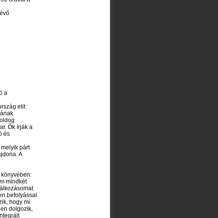
lévő
ó a
rszág elit
kának
boldog
r. Ők írják a
ó és
 melyik párt
ajdona. A
t könyvében:
um mindkét
alálkozásomat
en befolyással
zik, hogy mi
len dolgozik,
ntegrált