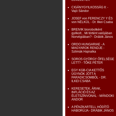
CIGÁNYGYILKOSSÁG II: -
Vajó Sándor
JOSEF von FERENCZY Y ÉS
von NÉLKÜL - Dr. Ilkei Csaba
BREIVIK biorobotként
gyilkolt... Mi történt valójában
Norvégiában? - Drábik János
ORDO HUNGARIAE - A
MAGYAROK RENDJE -
Szlimák Hajnalka
SOROS GYÖRGY ŐFELSÉGE
LETT? - TŐKE PÉTER
EGY KGB-CIA KETTŐS
ÜGYNÖK JÖTT A
PARADICSOMBÓL - DR.
ILKEI CSABA
KERESETEK, ÁRAK,
INFLÁCIÓ ÉS AZ
ÉLETSZÍNVONAL - MÁNDOKI
ANDOR
A PÉNZKARTELL HÓDÍTÓ
HÁBORÚJA - DRÁBIK JÁNOS