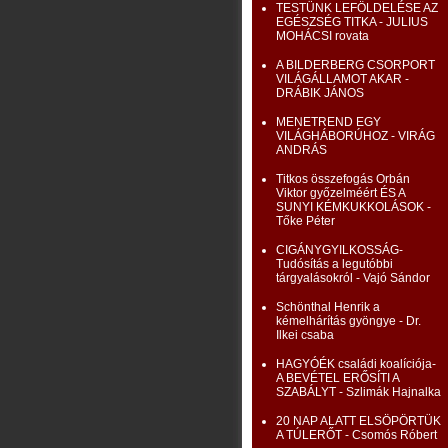
TESTÜNK LEFÖLDELÉSE AZ
EGÉSZSÉG TITKA - JULIUS
MOHÁCSI rovata
A BILDERBERG CSORPORT
VILÁGÁLLAMOT AKAR -
DRÁBIK JÁNOS
MENETREND EGY
VILÁGHÁBORÚHOZ - VIRÁG
ANDRÁS
Titkos összefogás Orbán
Viktor győzelméért ÉS A
SUNYI KÉMKUKKOLÁSOK -
Tőke Péter
CIGÁNYGYILKOSSÁG-
Tudósítás a legutóbbi
tárgyalásokról - Vajó Sándor
Schönthal Henrik a
kémelhárítás gyöngye - Dr.
Ilkei csaba
HAGYÓÉK családi koalíciója-
A BEVÉTEL ERŐSÍTI A
SZABÁLYT - Szlimák Hajnalka
20 NAP ALATT ELSÖPÖRTÜK
A TÚLERŐT - Csomós Róbert