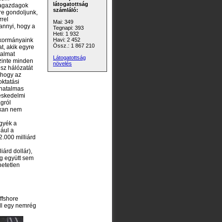
látogatottság
tragazdagok
számláló:
re gondoljunk,
rrel
Mai: 349
annyi, hogy a
Tegnapi: 393
Heti: 1 932
 kormányaink
Havi: 2 452
Össz.: 1 867 210
t, akik egyre
talmat
Látogatottság
zinte minden
növelés
sz hálózatát
 hogy az
ktatási
 hatalmas
eskedelmi
gról
okan nem
gyék a
dául a
2.000 milliárd
árd dollár),
ég együtt sem
hetetlen
ffshore
áll egy nemrég