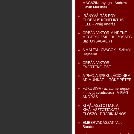
MAGAZIN anyaga - Andrew
Gavin Marshall
IRÁNYVÁLTÁS EGY
GLOBÁLIS KONFLIKTUS
FELÉ - Virág András
ORBÁN VIKTOR MINDENT
MEGTESZ ZSIDÓ KÖZÖSSÉG
BIZTONSÁGÁÉRT
A MÁLTAI LOVAGOK - Szlimák
Hajnalka
ORBÁN VIKTOR
ÉVÉRTÉKELÉSE
A PIAC, A SPEKULÁCIO NEM
AD MUNKÁT... - TŐKE PÉTER
FUKUSIMA - az atomenergia-
lobby játszadozása - VIRÁG
ANDRÁS
KI VÁLASZTOTTA KI A
KIVÁLASZTOTTAKAT? -
ELŐSZÓ - DRÁBIK JÁNOS
EMBERVADÁSZAT- Vajó
Sándor