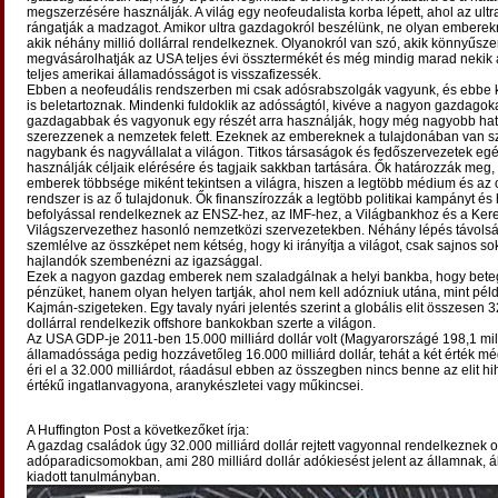
megszerzésére használják. A világ egy neofeudalista korba lépett, ahol az ul
rángatják a madzagot. Amikor ultra gazdagokról beszélünk, ne olyan emberek
akik néhány millió dollárral rendelkeznek. Olyanokról van szó, akik könnyűsze
megvásárolhatják az USA teljes évi össztermékét és még mindig marad nekik 
teljes amerikai államadósságot is visszafizessék.
Ebben a neofeudális rendszerben mi csak adósrabszolgák vagyunk, és ebbe
is beletartoznak. Mindenki fuldoklik az adósságtól, kivéve a nagyon gazdagoka
gazdagabbak és vagyonuk egy részét arra használják, hogy még nagyobb ha
szerezzenek a nemzetek felett. Ezeknek az embereknek a tulajdonában van s
nagybank és nagyvállalat a világon. Titkos társaságok és fedőszervezetek egé
használják céljaik elérésére és tagjaik sakkban tartására. Ők határozzák meg,
emberek többsége miként tekintsen a világra, hiszen a legtöbb médium és az o
rendszer is az ő tulajdonuk. Ők finanszírozzák a legtöbb politikai kampányt és
befolyással rendelkeznek az ENSZ-hez, az IMF-hez, a Világbankhoz és a Ker
Világszervezethez hasonló nemzetközi szervezetekben. Néhány lépés távolsá
szemlélve az összképet nem kétség, hogy ki irányítja a világot, csak sajnos s
hajlandók szembenézni az igazsággal.
Ezek a nagyon gazdag emberek nem szaladgálnak a helyi bankba, hogy bete
pénzüket, hanem olyan helyen tartják, ahol nem kell adózniuk utána, mint pél
Kajmán-szigeteken. Egy tavaly nyári jelentés szerint a globális elit összesen 3
dollárral rendelkezik offshore bankokban szerte a világon.
Az USA GDP-je 2011-ben 15.000 milliárd dollár volt (Magyarországé 198,1 milli
államadóssága pedig hozzávetőleg 16.000 milliárd dollár, tehát a két érték m
éri el a 32.000 milliárdot, ráadásul ebben az összegben nincs benne az elit hi
értékű ingatlanvagyona, aranykészletei vagy műkincsei.
A Huffington Post a következőket írja:
A gazdag családok úgy 32.000 milliárd dollár rejtett vagyonnal rendelkeznek o
adóparadicsomokban, ami 280 milliárd dollár adókiesést jelent az államnak, 
kiadott tanulmányban.