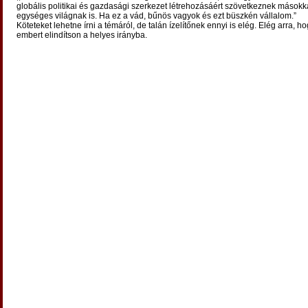
globális politikai és gazdasági szerkezet létrehozásáért szövetkeznek másokka
egységes világnak is. Ha ez a vád, bűnös vagyok és ezt büszkén vállalom.”
Köteteket lehetne írni a témáról, de talán ízelítőnek ennyi is elég. Elég arra, 
embert elindítson a helyes irányba.