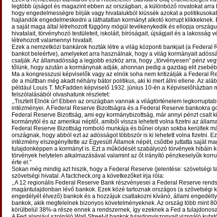
legtöbb újságot és magazint ebben az országban, a különböző rovatokat arra
hogy engedelmességre bírják vagy hivatalukból kiüssék azokat a politikusokat
hajlandók engedelmeskedni a láthatatlan kormányt alkotó korrupt klikkeknek.
a saját maga által létrehozott függöny mögül tevékenykedik és ellopja ország
hivatalait, törvényhozó testületeit, iskoláit, bíróságait, újságjait és a lakossá
létrehozott valamennyi hivatalt.
Ezek a nemzetközi bankárok hozták létre a világ központi bankjait (a Federal
bankot beleértve), amelyeket arra használnak, hogy a világ kormányait adós
csalják. Az államadósság a legjobb eszköz arra, hogy ,,törvényesen” pénz ve
tőlünk, hogy azután a kormánynak adják, ahonnan pedig a gazdag elit zsebéb
Ma a kongresszusi képviselők vagy az elnök soha nem kritizálják a Federal R
de a múltban még akadt néhány bátor politikus, aki ki mert állni ellene. Az al
például Louis T. McFadden képviselő 1932. június 10-én a Képviselőházban 
felszólalásából olvashatunk részletet:
,,Tisztelt Elnök úr! Ebben az országban vannak a világtörténelem legkorrupta
intézményei. A Federal Reserve Bizottságra és a Federal Reserve bankokra g
Federal Reserve Bizottság, ami egy kormánybizottság, már annyi pénzt csalt k
kormánytól és az amerikai néptől, amiből vissza lehetett volna fizetni az állam
Federal Reserve Bizottság romboló munkája és bűnei olyan sokba kerültek m
országnak, hogy abból ezt az adósságot többször is ki lehetett volna fizetni. E
intézmény elszegényítette az Egyesült Államok népét, csődbe juttatta saját ma
tulajdonképpen a kormányt is. Ezt a működését szabályozó törvények hibáin k
törvények helytelen alkalmazásával valamint az őt irányító pénzkeselyűk korrup
érte el.”
Sokan még mindig azt hiszik, hogy a Federal Reserve (jelentése: szövetségi ta
szövetségi hivatal. A factcheck.org a következőket írja róla:
,,A 12 regionális Federal Reserve Bank részvényesei a Federal Reserve rends
magántulajdonban lévő bankok. Ezek közé tartoznak országos (a szövetségi
engedélyét élvező) bankok és a hozzájuk csatlakozni kívánó, állami engedéll
bankok, akik megfelelnek bizonyos követelményeknek. Az ország több mint 8
körülbelül 38%-a része ennek a rendszernek, így ezeknek a Fed a tulajdonosa
A Fed alapjául szolgáló Wall Street-it bankok tulajdonviszonyait vizsgáló kutatók