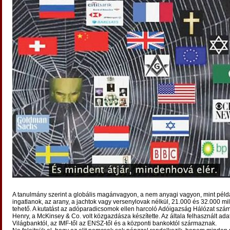
A tanulmány szerint a globális magánvagyon, a nem anyagi vagyon, mint péld
ingatlanok, az arany, a jachtok vagy versenylovak nélkül, 21.000 és 32.000 mill
tehető. A kutatást az adóparadicsomok ellen harcoló Adóigazság Hálózat sz
Henry, a McKinsey & Co. volt közgazdásza készítette. Az általa felhasznált ada
Világbanktól, az IMF-től az ENSZ-től és a központi bankoktól származnak.