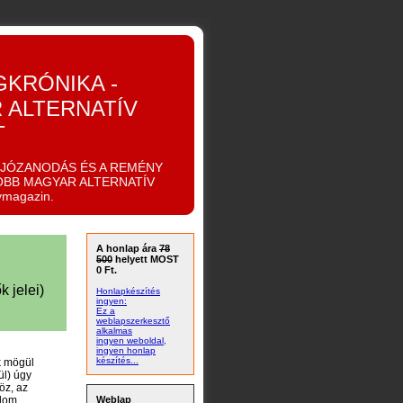
GKRÓNIKA -
 ALTERNATÍV
T
IJÓZANODÁS ÉS A REMÉNY
OBB MAGYAR ALTERNATÍV
ymagazin.
A honlap ára
78
500
helyett MOST
0 Ft.
 jelei)
Honlapkészítés
ingyen:
Ez a
weblapszerkesztő
alkalmas
ingyen weboldal,
ingyen honlap
készítés...
k mögül
ül) úgy
öz, az
alom
Weblap