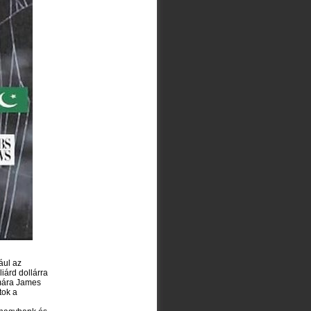
ául az
iárd dollárra
ámára James
tok a