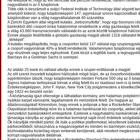
Ne felejtsük el, hogy az elit nemcsak sok pénzzel rendelkezik, hanem minde
nagyvállalat is az ő tulajdonuk.
Több cikk is beszámolt a svájci Federal Institute of Technology által végzett ta
amelyből kiderül, hogy tulajdonképpen 147, egymással szoros kapcsolatban á
tulajdonában van a világ nagyvállalatainak 40 százaléka:
A Zürichi Egyetem által végzett kutatás ,,bebizonyította”, hogy egy bizonyos cé
bankokból álló csoport óriási hatalommal rendelkezik a világ gazdasága felett
a világ 43.060 transznacionális vállalatát és az azok közötti tulajdonosi hálózat
Ennek alapján felállították a globális gazdaság magját alkotó 1318 vállalatot fe
,,térképet”.
A kutatás megállapította, hogy a csoporton belül 147 vállalat egy szuperegység
a csoport vagyonának 40%-a felett rendelkezik. Valamennyien tulajdonosai e
egy részének vagy teljes egészének. Ezek közül a legtöbb bank, a legnagyobb
Barclays és a Goldman Sachs is szerepel.
Az alábbi 25 bank és vállalat alkotja ennek a szuper-entitásnak a magját:
Az elit szeret összetett tulajdoni hálózatok mögé bújni, de az összefonódások
egyértelműen látszik, hogy tulajdonképpen minden Fortune 500 cég az ő tulaj
Sajnos hatalmas befolyással bírnak a világ felett és ez ráadásul nem is új kele
Érdekességképpen, John F. Hylan, New York City polgármestere a következő
egy 1922-es beszéd során:
- A köztársaság igazi ellensége a láthatatlan kormány, ami hatalmas polipként te
nyálkás karjait városaink, tagállamaink és nemzetünk felett. De hagyjuk az
általánosságokat! Kimondom, hogy ennek a polipnak a feje a Rockefeller-Sta
Olajvállalat érdekeltségi köre és a hatalmas bankházak kis csoportja, akiket á
nemzetközi bankárokként emlegetünk. Ezeknek a nagyhatalmú bankároknak a
társasága irányítja az egész amerikai kormányt saját önző érdekeik szolgálat
Ők irányítják mindkét pártot, ők írják a politikai platformokat, készítenek báboka
pártvezetőkből, kihasználva a magáncégeket és minden és bármilyen eszközt
közhivatalokba kizárólag olyan emberek kerüljenek, akik mindent megtesznek,
korrupt nagyvállalatok diktálnak.
Ezek a nemzetközi bankárok és a Rockefeller-Standard Olaj érdekeltségek irán