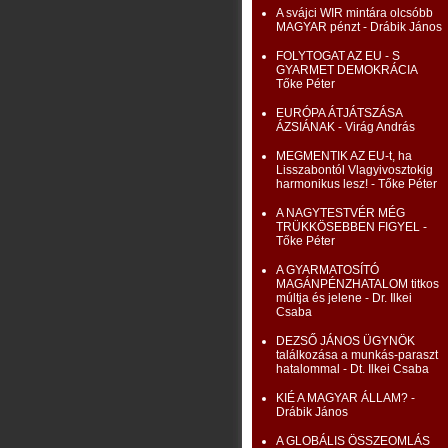
A svájci WIR mintára olcsóbb
MAGYAR pénzt - Drábik János
FOLYTOGAT AZ EU - S
GYARMET DEMOKRÁCIA
Tőke Péter
EURÓPA ÁTJÁTSZÁSA
ÁZSIÁNAK - Virág András
MEGMENTIK AZ EU-t, ha
Lisszabontól Vlagyivosztokig
harmonikus lesz! - Tőke Péter
A NAGYTESTVÉR MÉG
TRÜKKÖSEBBEN FIGYEL -
Tőke Péter
A GYARMATOSÍTÓ
MAGÁNPÉNZHATALOM titkos
múltja és jelene - Dr. Ilkei
Csaba
DEZSŐ JÁNOS ÜGYNÖK
találkozása a munkás-paraszt
hatalommal - Dt. Ilkei Csaba
KIÉ A MAGYAR ÁLLAM? -
Drábik János
A GLOBÁLIS ÖSSZEOMLÁS