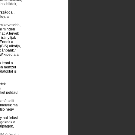
hschildok,
rszággal.
ley, a
nem kevesebb,
mi minden
hat. A tervek
 irányítják
 Ennek a
BIS) alkotja,
agánbank.”
 Wikipedia a
 tenni a
rén nemzet
latoktól is
etek
i
ket például
s más elit
 amelyek ma
olsó négy
 hat óriási
ságoknak a
 újságok,
56 órával a