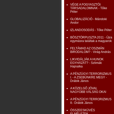
VÉGE A FOGYASZTÓI
TÁRSADALOMNAK - Tőke
Péter
GLOBALIZÁCIÓ - Mándoki
Andor
IZLANDOSODÁS - Tőke Péter
BÖSZTÖRPUSZTA 2011 - Újra
egymásra találtak a magyarok
FELTÁMAD AZ OSZMÁN
BIRODALOM? - Virág András
LIKVIDÁLJÁK A HUNOK
EGYHÁZÁT? - Szlimák
Hajnalka
A PÉNZÜGYI TERRORIZMUS
I. - A ZSEBÜNKRE MEGY -
Drábik János
A KÖZELGŐ JÓVAL
NAGYOBB VÁLSÁG OKAI
A PÉNZÜGYI TERRORIZMUS
II.- Drábik János
ÖSSZEESKÜVÉS
ELMÉLETEK