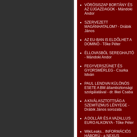
VÖRÖSISZAP BORTÁNY ÉS
AZ ÚJGAZDAGOK - Mándoki
Andor
SZERVEZETT
MAGÁNHATALOM? - Drábik
János
AZ EU-BAN IS ELDŐLHET A
DOMINÓ - Tőke Péter
ÉLLOVASBÓL SEREGHAJTÓ
- Mándoki Andor
FEGYVERSZÜNET ÉS
GYORSMÉRLEG - Csurka
István
PAUL LENDVAI KÜLÖNÖS
ESETE A BM állambiztonsági
szolgálatával - dr. Ilkei Csaba
A KIVÁLASZTOTTSÁG A
SZEMITIZMUS LÉNYEGE -
Drábik János sorozata
A DOLLÁR ÉS A VAZALLUS
EURO ALKONYA - Tőke Péter
WikiLeaks... INFORMÁCIÓS
HÁBORÚ - a NEXUS