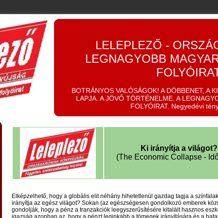
LELEPLEZŐ - ORSZÁ
LEGNAGYOBB MAGYAR
FOLYÓIRA
BOTRÁNYOS VALÓSÁGOK! A DÖBBENET, A K
LAPJA. A JÖVŐ TÖRTÉNELME. A LEGNAGY
FOLYÓIRAT. Negyedévi tén
Ki irányítja a világot?
(The Economic Collapse - Idők
Elképzelhető, hogy a globális elit néhány hihetetlenül gazdag tagja a színfala
irányítja az egész világot? Sokan (az egészségesen gondolkozó emberek köz
gondolják, hogy a pénz a tranzakciók leegyszerűsítésére kitalált hasznos eszk
igazság azonban az, hogy a pénzt leginkább a tömegek irányítására és a hat