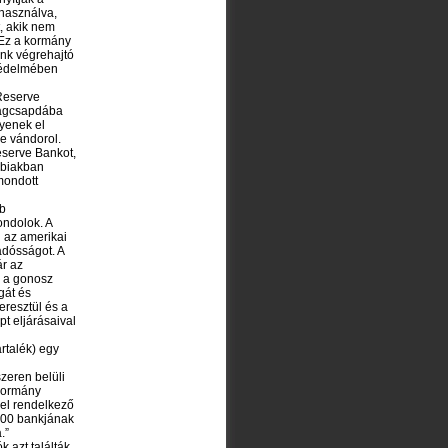
 használva,
, akik nem
 Ez a kormány
unk végrehajtó
g védelmében
 Reserve
ságcsapdába
gyenek el
e vándorol.
eserve Bankot,
ábbiakban
mondott
bb
ondolok. A
i az amerikai
adósságot. A
ár az
z a gonosz
gát és
eresztül és a
t eljárásaival
rtalék) egy
zeren belüli
 kormány
yel rendelkező
000 bankjának
.”
 azt találták,