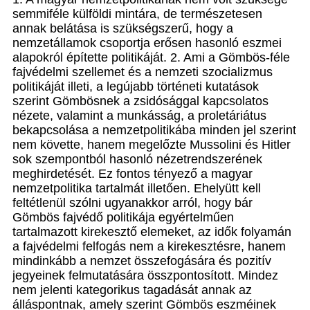
semmiféle külföldi mintára, de természetesen
annak belátása is szükségszerű, hogy a
nemzetállamok csoportja erősen hasonló eszmei
alapokról építette politikáját. 2. Ami a Gömbös-féle
fajvédelmi szellemet és a nemzeti szocializmus
politikáját illeti, a legújabb történeti kutatások
szerint Gömbösnek a zsidósággal kapcsolatos
nézete, valamint a munkásság, a proletáriátus
bekapcsolása a nemzetpolitikába minden jel szerint
nem követte, hanem megelőzte Mussolini és Hitler
sok szempontból hasonló nézetrendszerének
meghirdetését. Ez fontos tényező a magyar
nemzetpolitika tartalmát illetően. Ehelyütt kell
feltétlenül szólni ugyanakkor arról, hogy bár
Gömbös fajvédő politikája egyértelműen
tartalmazott kirekesztő elemeket, az idők folyamán
a fajvédelmi felfogás nem a kirekesztésre, hanem
mindinkább a nemzet összefogására és pozitív
jegyeinek felmutatására összpontosított. Mindez
nem jelenti kategorikus tagadását annak az
álláspontnak, amely szerint Gömbös eszméinek