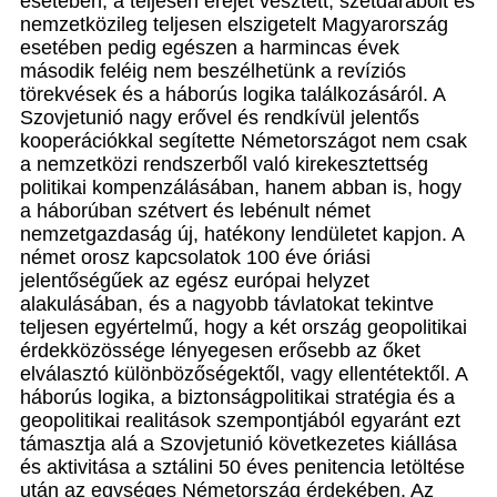
esetében, a teljesen erejét vesztett, szétdarabolt és
nemzetközileg teljesen elszigetelt Magyarország
esetében pedig egészen a harmincas évek
második feléig nem beszélhetünk a revíziós
törekvések és a háborús logika találkozásáról. A
Szovjetunió nagy erővel és rendkívül jelentős
kooperációkkal segítette Németországot nem csak
a nemzetközi rendszerből való kirekesztettség
politikai kompenzálásában, hanem abban is, hogy
a háborúban szétvert és lebénult német
nemzetgazdaság új, hatékony lendületet kapjon. A
német orosz kapcsolatok 100 éve óriási
jelentőségűek az egész európai helyzet
alakulásában, és a nagyobb távlatokat tekintve
teljesen egyértelmű, hogy a két ország geopolitikai
érdekközössége lényegesen erősebb az őket
elválasztó különbözőségektől, vagy ellentétektől. A
háborús logika, a biztonságpolitikai stratégia és a
geopolitikai realitások szempontjából egyaránt ezt
támasztja alá a Szovjetunió következetes kiállása
és aktivitása a sztálini 50 éves penitencia letöltése
után az egységes Németország érdekében. Az