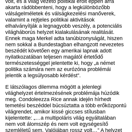
volt, és a világ vezető politikai erőit éppen arra
akarta rádöbbenteni, hogy a legkülönbözőbb
válságelméletek és válságkezelési manőverek,
valamint a rejtjeles politikai aktivitások
elhalványítják a legnagyobb veszély, a potenciális
világháborús helyzet kialakulásának realitását.
Ennek maga Merkel adta tanúbizonyságát, hiszen
nem sokkal a Bundestagban elhangzott nevezetes
beszédét követően egy amerikai lapnak adott
nyilatkozatában teljesen magától értetődő
természetességgel jelentette ki, hogy „a német
politika számára nem az eurózóna problémái
jelentik a legsúlyosabb kérdést”.
E látszólagos dilemma mögött a jelenlegi
világhelyzet értelmezésének problémája húzódik
meg. Condoleezza Rice annak idején hírhedt
temetési beszéddel búcsúztatta a több erőközpontú
világrendet, amikor kissé giccses stílusban
kijelentette: „…a multipoláris világ egyáltalában
nem volt álomszép és nem volt egységesítő
szemléletű sem. Valójában rossz volt…” A helyzet