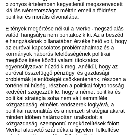
bizonyos értelemben kegyetlenül megszenvedett
kiállás Németországot méltán emeli a földrész
politikai és morális élvonalába.
E tények megértése nélkül a Merkel-megszólalás
valódi hangsúlya nem bontakozik ki. Az a beszéd
elhangzásának pillanatában érzékelhető volt, hogy
az euróval kapcsolatos problémahalmaz és a
kormányok háborús felelősségének politikai
megközelítése között valami titokzatos
egyensúlyzavar húzódik meg. Anélkül, hogy az
euróval összefüggő pénzügyi és gazdasági
problémák jelentőségét csökkentenénk, részben a
történelmi hűség, részben a politikai folytonosság
kedvéért szögezzük le, hogy a német politika és
politikai stratégia soha nem vált semmiféle
közgazdasági elmélet-rendszerek foglyává, a
politikai racionalitás és a nemzeti stratégiai akarat
minden időben határozottan uralkodott a
közgazdasági szempontú megközelítések fölött.
Merkel alapvető szándéka a figyelem felkeltése