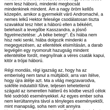
nem lesz háború, mindenki megbocsát
mindenkinek mindent. Ám a nagy öröm kellős
közepén, amikor a gyermekét váró Andromaché, a
nemes lelkű Hektor felesége csodálatosan tiszta
szavakkal tesz hitet a háború ellen a békéért,
belehasít a levegőbe Kasszandra, a jósnő
figyelmeztetése: „A béke beteg!”. És hiába nem
hisz neki senki, hiába dolgozik mindenki a
megegyezésen, az ellentétek elsimításán, a darab
legvégén egy nyomorult hazugság mindent
ellentétébe fordít, megnyílnak a véres csaták kapui,
kitör a trójai háború.
Régi mondás, régi igazság az, hogy ha az
emberiség nem tanul a múltjából, arra van ítélve,
hogy újra átélje azt. Ma a világ megzavarodva,
sokféle indulattól fűtve, teljesen tehetetlenül
száguld az ismeretlen hátterű és ködbe vesző célok
felé sodródó eseményekkel. Az egyes ember soha
nem kerültannyira távol a tényleges eseményektől,
mint manapság, soha nem volt annyira