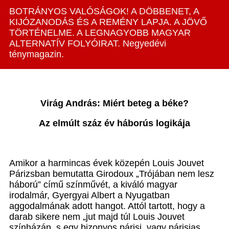
BOTRÁNYOS VALÓSÁGOK! A DÖBBENET, A
KIJÓZANODÁS ÉS A REMÉNY LAPJA. A JÖVŐ
TÖRTÉNELME. A LEGNAGYOBB MAGYAR
ALTERNATÍV FOLYÓIRAT. Negyedévi
ténymagazin.
Virág András: Miért beteg a béke?
Az elmúlt száz év háborús logikája
Amikor a harmincas évek közepén Louis Jouvet
Párizsban bemutatta Girodoux „Trójában nem lesz
háború” című színművét, a kiváló magyar
irodalmár, Gyergyai Albert a Nyugatban
aggodalmának adott hangot. Attól tartott, hogy a
darab sikere nem „jut majd túl Louis Jouvet
színházán, s egy bizonyos párisi, vagy párisias