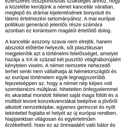
ezerszeres összpontosítás szükséges ahhoz, hogy
a közelébe kerüljünk a német kancellár váratlan,
meglepő és drámai kijelentésének bonyolult és
látens értelmezési tartományához. A mai európai
politikusi generáció jelentős része számára
azonban ez korántsem magától értetődő dolog.
A kancellár asszony szavai nem elrejtik, hanem
abszolút előtérbe helyezik, sőt plasztikusan
megjelenítik azt a történelmi felelősséget, amelyet
hazája a XX-ik század két pusztító világháborújáért
kénytelen viselni. A német nemzetre nehezedő
terhet senki nem vállalhatja át Németországtól és
az európai történelem egyik legnagyszerűbb
fejezeteéppen az, hogy a német nép képes volt
szembenézni múltjával, hihetetlen önfegyelemmel
és akarattal mondott ítéletet saját maga fölött és a
múltból levont konzekvenciákat beépítve a jövőről
alkotott nemzetképbe, egyenes gerinccel és nyílt
tekintettel foglalta el helyét az új európai rendben.
Napjainkban világosan és egyértelműen
érzékelhető, hogy ez az önmagáért való bátor és