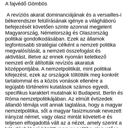
A fajvédő Gömbös
A revíziós akarat dominanciájának és a versailles-i
békerendszer felülírásának igénye a világháború
befejezését követően szinte azonnal megjelent
Magyarország, Németország és Olaszország
politikai gondolkodásában. Ezek az államok
legfontosabb stratégiai célként a nemzeti politika
megvalósítását, a nemzeti összefogást és
aktivitást, illetve az ennek nyomán keletkező
nemzeti erőt állították revíziós akaratuk
középpontjába. A nemzetpolitikát, mint politikai
kifejezést, ezek az országok töltötték meg konkrét
tartalommal és a közös vonások ellenére a
legújabb történelmi kutatások számos egyedi,
specifikus karaktert mutatnak ki Budapest, Berlin és
Róma nemzetpolitikájában. Az elmúlt évtizedek
állandó témája volt annak taglalása, hogy a magyar
nemzetpolitika, sőt a magyar fasizmusnak nevezett
irányzat német, vagy olasz mintát követett-e és
teljesen elfogadottá vált az a nézet, amely szerint a