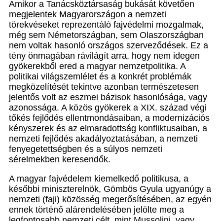
Amikor a Tanácsköztársaság bukását követően
megjelentek Magyarországon a nemzeti
törekvéseket reprezentáló fajvédelmi mozgalmak,
még sem Németországban, sem Olaszországban
nem voltak hasonló országos szerveződések. Ez a
tény önmagában rávilágít arra, hogy nem idegen
gyökerekből ered a magyar nemzetpolitika. A
politikai világszemlélet és a konkrét problémák
megközelítését tekintve azonban természetesen
jelentős volt az eszmei bázisok hasonlósága, vagy
azonossága. A közös gyökerek a XIX. század végi
tőkés fejlődés ellentmondásaiban, a modernizációs
kényszerek és az elmaradottság konfliktusaiban, a
nemzeti fejlődés akadályoztatásában, a nemzeti
fenyegetettségben és a súlyos nemzeti
sérelmekben keresendők.
A magyar fajvédelem kiemelkedő politikusa, a
későbbi miniszterelnök, Gömbös Gyula ugyanúgy a
nemzeti (faji) közösség megerősítésében, az egyén
ennek történő alárendelésében jelölte meg a
legfontosabb nemzeti célt, mint Mussolini, vagy