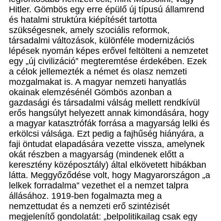
Hitler. Gömbös egy erre épülő új típusú államrend
és hatalmi struktúra kiépítését tartotta
szükségesnek, amely szociális reformok,
társadalmi változások, különféle modernizációs
lépések nyomán képes erővel feltölteni a nemzetet
egy „új civilizáció” megteremtése érdekében. Ezek
a célok jellemezték a német és olasz nemzeti
mozgalmakat is. A magyar nemzeti hanyatlás
okainak elemzésénél Gömbös azonban a
gazdasági és társadalmi válság mellett rendkívül
erős hangsúlyt helyezett annak kimondására, hogy
a magyar katasztrófák forrása a magyarság lelki és
erkölcsi válsága. Ezt pedig a fajhűség hiányára, a
faji öntudat elapadására vezette vissza, amelynek
okát részben a magyarság (mindenek előtt a
keresztény középosztály) által elkövetett hibákban
látta. Meggyőződése volt, hogy Magyarországon „a
lelkek forradalma” vezethet el a nemzet talpra
állásához. 1919-ben fogalmazta meg a
nemzettudat és a nemzeti erő szintézisét
megjelenítő gondolatát: „belpolitikailag csak egy