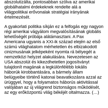
abszolutizálta, pontosabban szólva az amerikai
globálhatalmi érdekeknek rendelte alá a
világpolitikai erővonalak stratégiai irányának
értelmezését.
A gyakorlati politika síkján ez a felfogás egy nagyon
régi amerikai vágyálom megvalósításának globális
lehetőségét próbája alátámasztani. A Pax
Americana ugyanis a XXI-ik század elején az első
számú világhatalom mérhetetlen és elbizakodott
cinizmusának jelképeként nyomta rá bélyegét a
nemzetközi helyzet alakulására. Nevezetesen az
USA abszolút és kikezdhetetlen jogosítványt
tulajdonít magának a legkülönfélébb lokális
háborúk kirobbantására, a bármely állam
belügyeibe történő katonai beavatkozásra azzal az
ürüggyel, hogy a folyamatos háborús aktivitással
valójában az új világrend biztonságos működését,
az egy erőközpontú világ békéjét oltalmazza. (…)