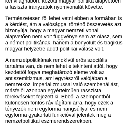
két világháború közötti magyar politika alapvetően
a fasiszta irányzatok nyomvonalát követte.
Természetesen föl lehet vetni ebben a formában is
a kérdést, ám a valósággal történő összevetés azt
bizonyítja, hogy a magyar nemzeti vonal
alapvetően nem volt függvénye sem az olasz, sem
a német politikának, hanem a bonyolult és tragikus
magyar helyzetre adott politikai válasz volt.
A nemzetpolitikának rendkívül erős szociális
tartalma van, de nem lehet eltekinteni attól, hogy
kezdettől fogva meghatározó eleme volt az
antiszemitizmus, ami egyrészről valójában a
nemzetközi imperializmussal való szembenállást,
másfelől azonban egyértelműen rasszista
törekvéseket fejezett ki. Ebből a szempontból
különösen fontos rávilágítani arra, hogy ezek a
tényezők nem egyforma hangsúllyal és nem
egyforma gyakorlati funkcióval jelentek meg a
nemzetpolitikai eszmerendszerekben.