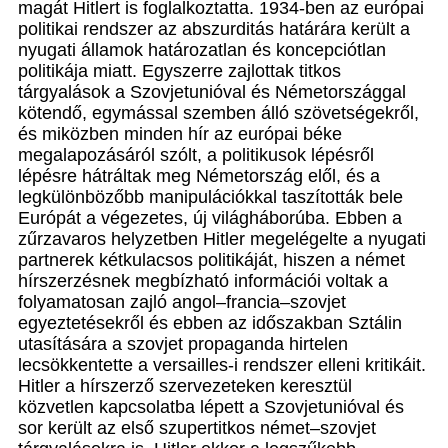
magát Hitlert is foglalkoztatta. 1934-ben az európai
politikai rendszer az abszurditás határára került a
nyugati államok határozatlan és koncepciótlan
politikája miatt. Egyszerre zajlottak titkos
tárgyalások a Szovjetunióval és Németországgal
kötendő, egymással szemben álló szövetségekről,
és miközben minden hír az európai béke
megalapozásáról szólt, a politikusok lépésről
lépésre hátráltak meg Németország elől, és a
legkülönbözőbb manipulációkkal taszították bele
Európát a végezetes, új világháborúba. Ebben a
zűrzavaros helyzetben Hitler megelégelte a nyugati
partnerek kétkulacsos politikáját, hiszen a német
hírszerzésnek megbízható információi voltak a
folyamatosan zajló angol–francia–szovjet
egyeztetésekről és ebben az időszakban Sztálin
utasítására a szovjet propaganda hirtelen
lecsökkentette a versailles-i rendszer elleni kritikáit.
Hitler a hírszerző szervezeteken keresztül
közvetlen kapcsolatba lépett a Szovjetunióval és
sor került az első szupertitkos német–szovjet