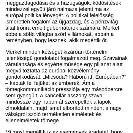
meggazdagodása és a hazugságok, ködösítések
mindezzel együtt járó halmaza jelenti ma az
európai politika lényegét. A politikai felelősség
ismeretlen fogalom az újgazdag, és a pénzvilág
által trónra emelt gubernátorok számára. Merkel
ebbe a sötét világba szórt villámokat, abban a
reményben, hogy lesznek, akik megértik őt.
Merkel minden kétséget kizáróan történelmi
jelentőségű gondolatot fogalmazott meg. Szavainak
váratlansága és egyértelműsége egy pillanat alatt
megváltoztatta az európai közvélemény
gondolkodását. „Micsoda? Háború itt, Európában?”
– kapták fel fejüket az emberek. Ám a
tömegkommunikáció pressziója egy másodpercre
sem gyengült. A kancellár asszony szavai
mindössze egy napon át szerepeltek a lapok
címoldalain, majd ismét elborított mindent a nagy
válságról szóló terméketlen elméletek és
ellenelméletek tömege.
Mi most megállítjuk az események áradatát, hogy