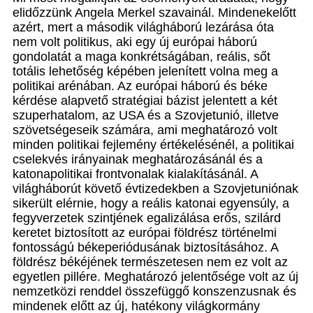
elidőzzünk Angela Merkel szavainál. Mindenekelőtt
azért, mert a második világháború lezárása óta
nem volt politikus, aki egy új európai háború
gondolatát a maga konkrétságában, reális, sőt
totális lehetőség képében jelenített volna meg a
politikai arénában. Az európai háború és béke
kérdése alapvető stratégiai bázist jelentett a két
szuperhatalom, az USA és a Szovjetunió, illetve
szövetségeseik számára, ami meghatározó volt
minden politikai fejlemény értékelésénél, a politikai
cselekvés irányainak meghatározásánál és a
katonapolitikai frontvonalak kialakításánál. A
világháborút követő évtizedekben a Szovjetuniónak
sikerült elérnie, hogy a reális katonai egyensúly, a
fegyverzetek szintjének egalizálása erős, szilárd
keretet biztosított az európai földrész történelmi
fontosságú békeperiódusának biztosításához. A
földrész békéjének természetesen nem ez volt az
egyetlen pillére. Meghatározó jelentősége volt az új
nemzetközi renddel összefüggő konszenzusnak és
mindenek előtt az új, hatékony világkormány