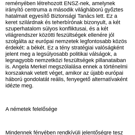
reményében létrehozott ENSZ-nek, amelynek
irányító centruma a második világháború győztes
hatalmait egyesítő Biztonsági Tanács lett. Ez a
keret szilárdnak és teherbírónak bizonyult, a két
szuperhatalom súlyos konfliktusai, és a két
világrendszer közötti feszültségek ellenére jól
szolgálta az európai nemzetek legfontosabb közös
érdekét: a békét. Ez a tény stratégiai valóságként
jelent meg a legsúlyosabb politikai válságok, a
legnagyobb nemzetközi feszültségek pillanataiban
is. Angela Merkel megszólalása ennek a történelmi
korszaknak vetett véget, amikor az újabb európai
háború gondolatát reális, fenyegető alternatívaként
idézte meg.
A németek felelősége
Mindennek fényében rendkívüli jelentőségre tesz