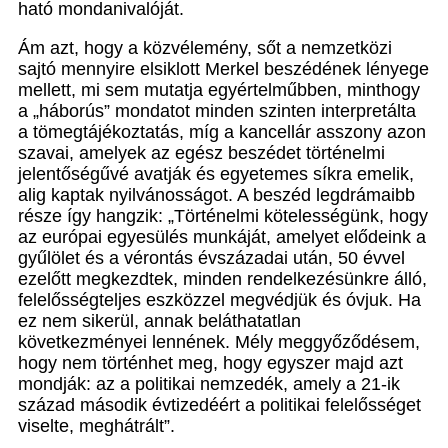
ható mondanivalóját.
Ám azt, hogy a közvélemény, sőt a nemzetközi
sajtó mennyire elsiklott Merkel beszédének lényege
mellett, mi sem mutatja egyértelműbben, minthogy
a „háborús” mondatot minden szinten interpretálta
a tömegtájékoztatás, míg a kancellár asszony azon
szavai, amelyek az egész beszédet történelmi
jelentőségűvé avatják és egyetemes síkra emelik,
alig kaptak nyilvánosságot. A beszéd legdrámaibb
része így hangzik: „Történelmi kötelességünk, hogy
az európai egyesülés munkáját, amelyet elődeink a
gyűlölet és a vérontás évszázadai után, 50 évvel
ezelőtt megkezdtek, minden rendelkezésünkre álló,
felelősségteljes eszközzel megvédjük és óvjuk. Ha
ez nem sikerül, annak beláthatatlan
következményei lennének. Mély meggyőződésem,
hogy nem történhet meg, hogy egyszer majd azt
mondják: az a politikai nemzedék, amely a 21-ik
század második évtizedéért a politikai felelősséget
viselte, meghátrált”.