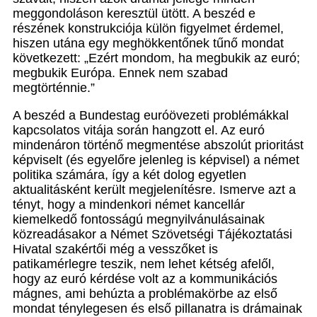
meggondoláson keresztül ütött. A beszéd e
részének konstrukciója külön figyelmet érdemel,
hiszen utána egy meghökkentőnek tűnő mondat
következett: „Ezért mondom, ha megbukik az euró;
megbukik Európa. Ennek nem szabad
megtörténnie.”
A beszéd a Bundestag euróövezeti problémákkal
kapcsolatos vitája során hangzott el. Az euró
mindenáron történő megmentése abszolút prioritást
képviselt (és egyelőre jelenleg is képvisel) a német
politika számára, így a két dolog egyetlen
aktualitásként került megjelenítésre. Ismerve azt a
tényt, hogy a mindenkori német kancellár
kiemelkedő fontosságú megnyilvánulásainak
közreadásakor a Német Szövetségi Tájékoztatási
Hivatal szakértői még a vesszőket is
patikamérlegre teszik, nem lehet kétség afelől,
hogy az euró kérdése volt az a kommunikációs
mágnes, ami behúzta a problémakörbe az első
mondat ténylegesen és első pillanatra is drámainak