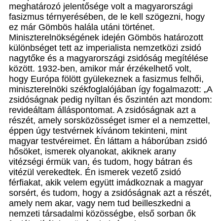
meghatározó jelentősége volt a magyarországi
fasizmus térnyerésében, de le kell szögezni, hogy
ez már Gömbös halála utáni történet.
Miniszterelnökségének idején Gömbös határozott
különbséget tett az imperialista nemzetközi zsidó
nagytőke és a magyarországi zsidóság megítélése
között. 1932-ben, amikor már érzékelhető volt,
hogy Európa fölött gyülekeznek a fasizmus felhői,
miniszterelnöki székfoglalójában így fogalmazott: „A
zsidóságnak pedig nyíltan és őszintén azt mondom:
revideáltam álláspontomat. A zsidóságnak azt a
részét, amely sorsközösséget ismer el a nemzettel,
éppen úgy testvérnek kívánom tekinteni, mint
magyar testvéreimet. Én láttam a háborúban zsidó
hősöket, ismerek olyanokat, akiknek arany
vitézségi érmük van, és tudom, hogy bátran és
vitézül verekedtek. Én ismerek vezető zsidó
férfiakat, akik velem együtt imádkoznak a magyar
sorsért, és tudom, hogy a zsidóságnak azt a részét,
amely nem akar, vagy nem tud beilleszkedni a
nemzeti társadalmi közösségbe, első sorban ők