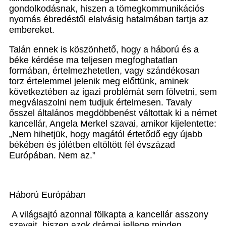
gondolkodásnak, hiszen a tömegkommunikációs
nyomás ébredéstől elalvásig hatalmában tartja az
embereket.
Talán ennek is köszönhető, hogy a háború és a
béke kérdése ma teljesen megfoghatatlan
formában, értelmezhetetlen, vagy szándékosan
torz értelemmel jelenik meg előttünk, aminek
következtében az igazi problémát sem fölvetni, sem
megválaszolni nem tudjuk értelmesen. Tavaly
ősszel általános megdöbbenést váltottak ki a német
kancellár, Angela Merkel szavai, amikor kijelentette:
„Nem hihetjük, hogy magától értetődő egy újabb
békében és jólétben eltöltött fél évszázad
Európában. Nem az.”
Háború Európában
A világsajtó azonnal fölkapta a kancellár asszony
szavait, hiszen azok drámai jellege minden