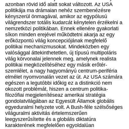
azonban rövid idő alatt sokat változott. Az USA
politikája ma drámaian nehéz szembenézésre
kényszerül önmagával, amikor az egypólusú
világrendszer totális kudarcát kénytelen érzékelni a
nemzetközi politikában. Ennek ellenére gyakorlati
síkon minden erejével működtetni akarja az egy
erőközpontú világ koncepciójának megfelelő
politikai mechanizmusokat. Mindeközben egy
valósággal áttekinthetetlen, új típusú multipoláris
világ körvonalai jelennek meg, amelynek realista
politikai megközelítéséhez egy másik erőtér-
szemlélet, a nagy hagyományú centrum-periféria
elmélet nyomvonalán vezet az út. Az USA számára
egészen a legutóbbi időkig ez a distinkció nem
okozott problémát, hiszen a centrum politika-
filozófiai megjelenítéseaz amerikai stratégia
gondolatvilágában az Egyesült Államok globális
egyeduralmi helyzete volt. A Bush-féle szélsőséges
világuralmi aktivitás értelemszerűen
leegyszerűsítette és a globális diktatúra
karakterének megfelelően egyoldalúan