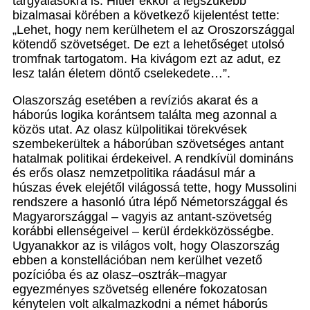
tárgyalásokra is. Hitler ekkor a legszűkebb
bizalmasai körében a következő kijelentést tette:
„Lehet, hogy nem kerülhetem el az Oroszországgal
kötendő szövetséget. De ezt a lehetőséget utolsó
tromfnak tartogatom. Ha kivágom ezt az adut, ez
lesz talán életem döntő cselekedete…”.
Olaszország esetében a revíziós akarat és a
háborús logika korántsem találta meg azonnal a
közös utat. Az olasz külpolitikai törekvések
szembekerültek a háborúban szövetséges antant
hatalmak politikai érdekeivel. A rendkívül domináns
és erős olasz nemzetpolitika ráadásul már a
húszas évek elejétől világossá tette, hogy Mussolini
rendszere a hasonló útra lépő Németországgal és
Magyarországgal – vagyis az antant-szövetség
korábbi ellenségeivel – kerül érdekközösségbe.
Ugyanakkor az is világos volt, hogy Olaszország
ebben a konstellációban nem kerülhet vezető
pozícióba és az olasz–osztrák–magyar
egyezményes szövetség ellenére fokozatosan
kénytelen volt alkalmazkodni a német háborús