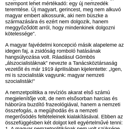
szempont lehet mértékadó: egy új nemzedék
teremtése. Új magyart, gerincest, meg nem alkuvó
magyar embert alkossunk, aki nem büszke a
származására és ezért nem dolgozik, hanem
meggyőződött arról, hogy mindenkinek dolgozni
kötelessége”.
A magyar fajvédelmi koncepció másik alapeleme az
idegen faj, a zsidóság romboló hatásának
hangsúlyozása volt. Ráadásul Gömbös
„álszocialistáknak” nevezte a Tanácsköztársaság
vezetőit és már 1919 áprilisában kijelentette: „Igen,
mi is szocialisták vagyunk: magyar nemzeti
szocialisták!”
A nemzetpolitika a revíziós akarat első számú
megjelenítője volt, de nem elsősorban harcias és
háborúra buzdító frazeológiával, hanem a nemzeti
összefogás, a megújhodás és a nemzeti
megerősödés feltételeinek kialakításával. Ebben az
összefüggésben két dolgot kell egyértelművé tenni:
1. A magyar nemzetpolitikának nem volt szüksége