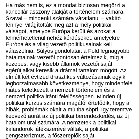
Ha más nem is, ez a mondat biztosan megőrzi a
kancellár asszony alakját a történelem számára.
Szavai – mindenki számára váratlanul – vakító
fénnyel világították meg azt a mély politikai
válságot, amelybe Európa került és azokat a
felmérhetetlenül nehéz kérdéseket, amelyekre
Európa és a világ vezető politikusainak kell
válaszolnia. Súlyos gondolatait a Föld legnagyobb
hatalmainak vezetői pontosan értelmezik, míg a
közepes, vagy kisebb államok vezetői saját
egérútjaikat keresik a drámai tartalom mögött. Az
elmúlt két évtized drasztikus változásainak egyik
legborzalmasabb következménye, hogy mindenfelé
hiátus keletkezett a nemzeti történelem és a
nemzeti politika iránti felelősségben. Minden új
politikai kurzus számára magától értetődik, hogy a
hibák, problémák okait a múltba söpri, így teremtve
kedvező aurát az új politikai berendezkedés, az új
hatalom urai számára. A nemzetek a politikai
kalandorok játékszerévé váltak, a politikai
gengszterizmus, a főszereplők saját