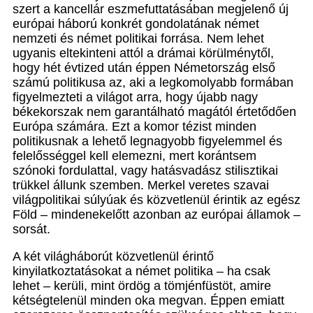
szert a kancellár eszmefuttatásában megjelenő új
európai háború konkrét gondolatának német
nemzeti és német politikai forrása. Nem lehet
ugyanis eltekinteni attól a drámai körülménytől,
hogy hét évtized után éppen Németország első
számú politikusa az, aki a legkomolyabb formában
figyelmezteti a világot arra, hogy újabb nagy
békekorszak nem garantálható magától értetődően
Európa számára. Ezt a komor tézist minden
politikusnak a lehető legnagyobb figyelemmel és
felelősséggel kell elemezni, mert korántsem
szónoki fordulattal, vagy hatásvadász stilisztikai
trükkel állunk szemben. Merkel veretes szavai
világpolitikai súlyúak és közvetlenül érintik az egész
Föld – mindenekelőtt azonban az európai államok –
sorsát.
A két világháborút közvetlenül érintő
kinyilatkoztatásokat a német politika – ha csak
lehet – kerüli, mint ördög a tömjénfüstöt, amire
kétségtelenül minden oka megvan. Éppen emiatt