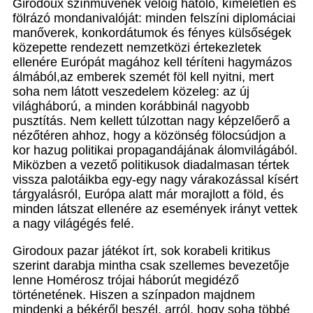
Girodoux színművének velőig hatoló, kíméletlen és
fölrázó mondanivalóját: minden felszíni diplomáciai
manőverek, konkordátumok és fényes külsőségek
közepette rendezett nemzetközi értekezletek
ellenére Európát magához kell téríteni hagymázos
álmából,az emberek szemét föl kell nyitni, mert
soha nem látott veszedelem közeleg: az új
világháború, a minden korábbinál nagyobb
pusztítás. Nem kellett túlzottan nagy képzelőerő a
nézőtéren ahhoz, hogy a közönség fölocsúdjon a
kor hazug politikai propagandájának álomvilágából.
Miközben a vezető politikusok diadalmasan tértek
vissza palotáikba egy-egy nagy várakozással kísért
tárgyalásról, Európa alatt már morajlott a föld, és
minden látszat ellenére az események irányt vettek
a nagy világégés felé.
Girodoux pazar játékot írt, sok korabeli kritikus
szerint darabja mintha csak szellemes bevezetője
lenne Homérosz trójai háborút megidéző
történetének. Hiszen a színpadon majdnem
mindenki a békéről beszél, arról, hogy soha többé