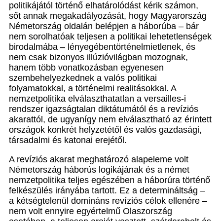
politikájától történő elhatárolódást kérik számon,
sőt annak megakadályozását, hogy Magyarország
Németország oldalán belépjen a háborúba – bár
nem sorolhatóak teljesen a politikai lehetetlenségek
birodalmába – lényegébentörténelmietlenek, és
nem csak bizonyos illúzióvilágban mozognak,
hanem több vonatkozásban egyenesen
szembehelyezkednek a valós politikai
folyamatokkal, a történelmi realitásokkal. A
nemzetpolitika elválaszthatatlan a versailles-i
rendszer igazságtalan diktátumától és a revíziós
akarattól, de ugyanígy nem elválasztható az érintett
országok konkrét helyzetétől és valós gazdasági,
társadalmi és katonai erejétől.
A revíziós akarat meghatározó alapeleme volt
Németország háborús logikájának és a német
nemzetpolitika teljes egészében a háborúra történő
felkészülés irányába tartott. Ez a determináltság –
a kétségtelenül domináns revíziós célok ellenére –
nem volt ennyire egyértelmű Olaszország