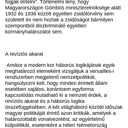
fogják elítélni”. Történelmi tény, hogy
Magyarországon Gömbös miniszterelnöksége alatt
1932 és 1936 között egyetlen zsidótörvény sem
született és nem hoztak a zsidóságot bármilyen
szempontból diszkrimináló egyetlen
kormányhatározatot sem.
A revíziós akarat
Amikor a modern kor háborús logikájának egyik
meghatározó elemeként vizsgáljuk a versailles-i
rendszerben megjelenő nemzetpolitikát,
hangsúlyozni kell, hogy minden érintett állam
esetében sajátos, korántsem egyforma
kapcsolódás mutatható ki a nemzeti érdek, a
revíziós akarat és a háborús logika
összefüggésében. A két világháború közötti időszak
magyar politikáját érintő azon kritikák, amelyek a
határozottabb vonalvezetést, az egyértelmű
külpolitikát, esetenként a hitleri Németország