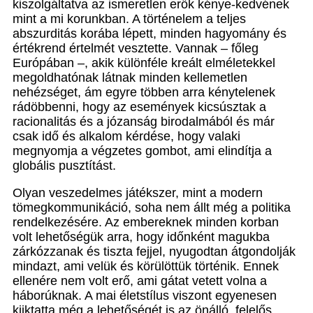
kiszolgáltatva az ismeretlen erők kénye-kedvének
mint a mi korunkban. A történelem a teljes
abszurditás korába lépett, minden hagyomány és
értékrend értelmét vesztette. Vannak – főleg
Európában –, akik különféle kreált elméletekkel
megoldhatónak látnak minden kellemetlen
nehézséget, ám egyre többen arra kénytelenek
rádöbbenni, hogy az események kicsúsztak a
racionalitás és a józanság birodalmából és már
csak idő és alkalom kérdése, hogy valaki
megnyomja a végzetes gombot, ami elindítja a
globális pusztítást.
Olyan veszedelmes játékszer, mint a modern
tömegkommunikáció, soha nem állt még a politika
rendelkezésére. Az embereknek minden korban
volt lehetőségük arra, hogy időnként magukba
zárkózzanak és tiszta fejjel, nyugodtan átgondolják
mindazt, ami velük és körülöttük történik. Ennek
ellenére nem volt erő, ami gátat vetett volna a
háborúknak. A mai életstílus viszont egyenesen
kiiktatta még a lehetőségét is az önálló, felelős