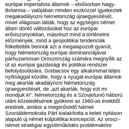
európai imperialista államok – elsősorban Nagy-
Britannia – valójában minden eszközzel igyekeztek
megakadályozni Németország újraegyesítését,
mivel világosan látták, hogy az egységes német
állam döntő változásokat hoz az európai
erőviszonyokban, másrészt mind a történelmi
előzmények, mind a geopolitikai tendenciák
fölkeltették bennük azt a megalapozott gyanút,
hogy Németország európai dominanciájával
párhuzamosan Oroszország számára megnyílik az
út az európai gazdasági és politikai rendszer
befolyásolására. Gorbacsov egy alkalommal teljes
nyíltsággal közölte, hogy a nyugat-európai államok
meg akarták akadályozni Németország
újraegyesítését, de „azt akarták, hogy ezt mi
mondjuk ki”. Németország és a Szovjetunió háború
utáni közeledésének gyökerei az 1960-as évekből
erednek, amikor a megerősödő Német
Szociáldemokrata Párt kialakította a keleti nyitáson
alapuló új német külpolitikai koncepciót. Az orosz–
német stratégiai együttműködés problémaköre