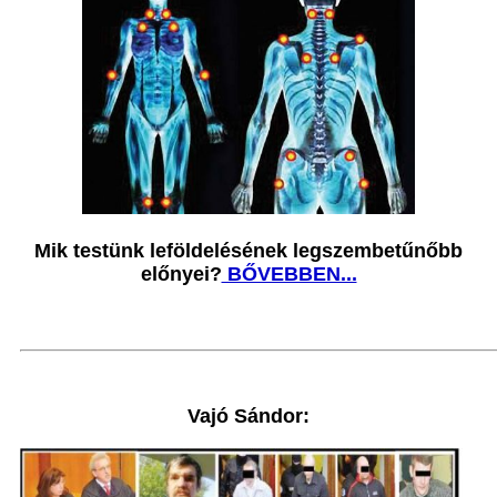
Mik testünk leföldelésének legszembetűnőbb
előnyei?
BŐVEBBEN...
Vajó Sándor: