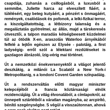
csapdája, zuhanás a csillogásból, a luxusból a
semmibe, Juliette harca az elveszített fiáért, a
túlélésért, egy beteg kutyáért, a pénzért s önmagáért,
remények, csalódások és pofonok, a lelki-fizikai terror,
a kiszolgáltatottság, a létbizony talanság és a
megaláztatás gyötrelmei, az állás, majd a társkeresés
útvesztői, a talpon maradás kétségbeesett küzdelmei
túl az ötödik X-en, araszolás Waterloo árnyékából
felfelé a lejtőn egészen az Elysée - palotáig, a first
ladységig- erről szól a lélektani rezdüléseket is
gazdagon ábrázoló, ízig-vérig mai történet.
Út a nemzetközi énekversenyektől a világot jelentő
deszkákig, a milánói La
Scalatól a New York-i
Metropolitanig, s a londoni Covent Garden színpadáig.
Út a rendszerváltás előtti magyar miniszter
kelepcéjéből a francia köztársasági elnök
rezidenciájáig. Út a világ élvonalából, a címlapokról, az
ünnepelt sztárlétből a váratlan magányba, az arcpirító,
bénító szegénységbe. S végül a visszaútonnan, ahová