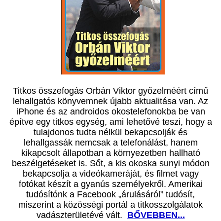
Titkos összefogás Orbán Viktor győzelméért című
lehallgatós könyvemnek újabb aktualitása van. Az
iPhone és az androidos okostelefonokba be van
építve egy titkos egység, ami lehetővé teszi, hogy a
tulajdonos tudta nélkül bekapcsolják és
lehallgassák nemcsak a telefonálást, hanem
kikapcsolt állapotban a környezetben hallható
beszélgetéseket is. Sőt, a kis okoska sunyi módon
bekapcsolja a videókameráját, és filmet vagy
fotókat készít a gyanús személyekről. Amerikai
tudósítónk a Facebook „árulásáról” tudósít,
miszerint a közösségi portál a titkosszolgálatok
vadászterületévé vált.
BŐVEBBEN...