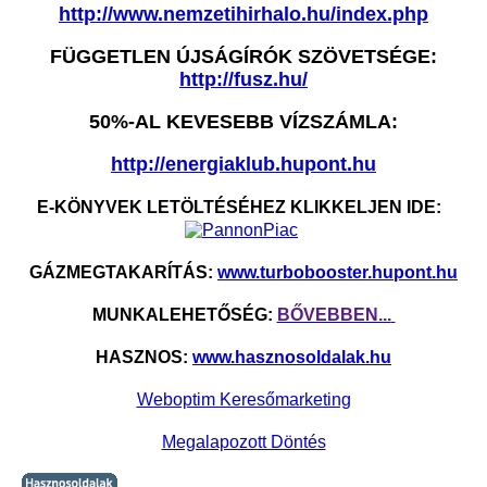
http://www.nemzetihirhalo.hu/index.php
FÜGGETLEN ÚJSÁGÍRÓK SZÖVETSÉGE:
http://fusz.hu/
50%-AL KEVESEBB VÍZSZÁMLA:
http://energiaklub.hupont.hu
E-KÖNYVEK LETÖLTÉSÉHEZ KLIKKELJEN IDE:
GÁZMEGTAKARÍTÁS:
www.turbobooster.hupont.hu
MUNKALEHETŐSÉG:
BŐVEBBEN...
HASZNOS:
www.hasznosoldalak.hu
Weboptim Keresőmarketing
Megalapozott Döntés