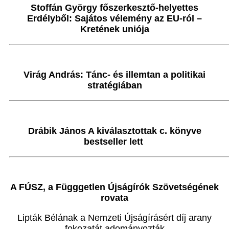
Stoffán György főszerkesztő-helyettes
Erdélyből: Sajátos vélemény az EU-ról –
Kretének uniója
Virág András: Tánc- és illemtan a politikai
stratégiában
Drábik János A kiválasztottak c. könyve
bestseller lett
A FÚSZ, a Függgetlen Újságírók Szövetségének
rovata
Lipták Bélának a Nemzeti Újságírásért díj arany
fokozatát adományozták