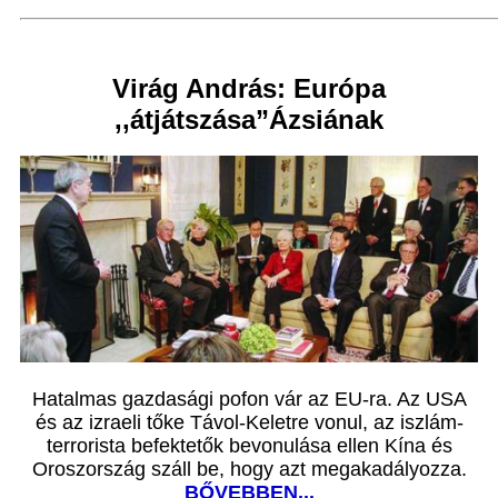
Virág András: Európa
,,átjátszása”Ázsiának
Hatalmas gazdasági pofon vár az EU-ra. Az USA
és az izraeli tőke Távol-Keletre vonul, az iszlám-
terrorista befektetők bevonulása ellen Kína és
Oroszország száll be, hogy azt megakadályozza.
BŐVEBBEN...