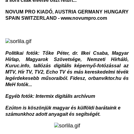
a sors csak elvétve oszt retúrt...
NOVUM PRO KIADÓ, AUSTRIA GERMANY HUNGARY
SPAIN SWITZERLAND -
www.novumpro.com
Politikai fotók: Tőke Péter, dr. Ilkei Csaba, Magyar
Hírlap, Magyarok Szövetsége, Nemzeti Hírháló,
Kuruc.info, tallózás digitális képernyő-fotózással az
MTV, Hír TV, TV2, Echo TV és más kereskedelmi tévék
legérdekesebb műsoraiból. Fidesz, orbanviktor.hu és
MeH fotók...
Egyéb fotók: Intermix digitális archívum
Ezúton is köszönjük magyar és külföldi barátaink e
számunkhoz adott anyagait és segítségét.