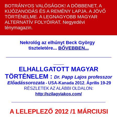
BOTRÁNYOS VALÓSÁGOK! A DÖBBENET, A
KIJÓZANODÁS ÉS A REMÉNY LAPJA. A JÖVŐ
TÖRTÉNELME. A LEGNAGYOBB MAGYAR
ALTERNATÍV FOLYÓIRAT. Negyedévi
ténymagazin.
Nekrológ az elhúnyt Beck György
tiszteletére...
BŐVEBBEN...
_______________________________
___
ELHALLGATOTT MAGYAR
TÖRTÉNELEM :
Dr. Papp Lajos professzor
Előadássorozata
- USA-Kanada 2012. Április 19-29
RÉSZLETEK AZ ALÁBBI OLDALON:
http://szilagyiakos.com/
______________________________
A LELEPLEZŐ 2012 /1 MÁRCIUSI