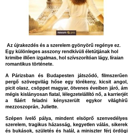
Az újrakezdés és a szerelem gyönyörű regénye ez.
Egy különleges asszony
rendkívüli életútjának hol
krimibe illően izgalmas, hol szívszorítóan lágy,
líraian
romantikus története.
A Párizsban és Budapesten játszódó, filmszerűen
pergő szövegvilág hőse egy törékeny, kicsit angol,
picit olasz, csöppet magyar, ötvenes éveiben járó, ám
mégis kislányosan fiatal, lélegzetelállító nő, a karrierjét
a fiáért feladni kényszerült egykor világhírű
mezzoszoprán, Juliette.
Szépen ívelő pálya, mindent elsöprő szenvedélyes
szerelem, tragikus házasság, kegyetlen válás, sikerek
és bukások, születés és halál, a miniszter férj ördögi