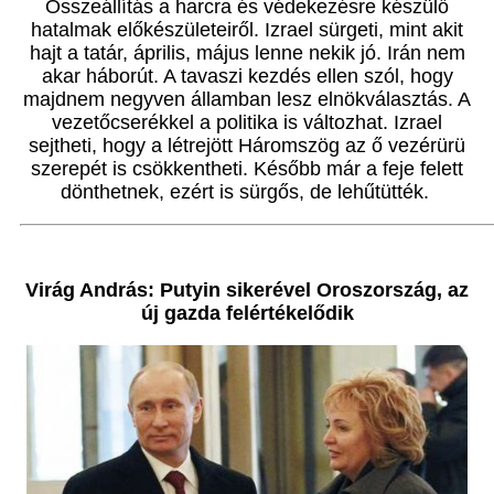
Összeállítás a harcra és védekezésre készülő
hatalmak előkészületeiről. Izrael sürgeti, mint akit
hajt a tatár, április, május lenne nekik jó. Irán nem
akar háborút. A tavaszi kezdés ellen szól, hogy
majdnem negyven államban lesz elnökválasztás. A
vezetőcserékkel a politika is változhat. Izrael
sejtheti, hogy a létrejött Háromszög az ő vezérürü
szerepét is csökkentheti. Később már a feje felett
dönthetnek, ezért is sürgős, de lehűtütték.
Virág András: Putyin sikerével Oroszország, az
új gazda felértékelődik