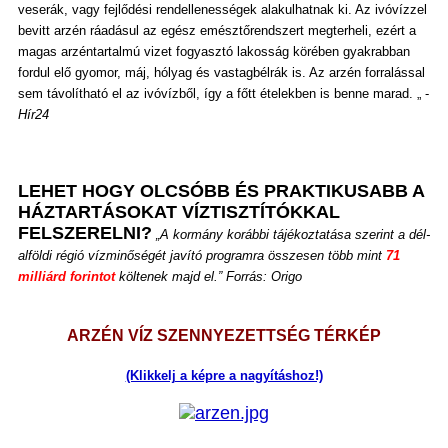
veserák, vagy fejlődési rendellenességek alakulhatnak ki. Az ivóvízzel
bevitt arzén ráadásul az egész emésztőrendszert megterheli, ezért a
magas arzéntartalmú vizet fogyasztó lakosság körében gyakrabban
fordul elő gyomor, máj, hólyag és vastagbélrák is. Az arzén forralással
sem távolítható el az ivóvízből, így a főtt ételekben is benne marad. „ -
Hír24
LEHET HOGY OLCSÓBB ÉS PRAKTIKUSABB A
HÁZTARTÁSOKAT VÍZTISZTÍTÓKKAL
FELSZERELNI?
„A kormány korábbi tájékoztatása szerint a dél-
alföldi régió vízminőségét javító programra összesen több mint
71
milliárd forintot
költenek majd el.” Forrás: Origo
ARZÉN VÍZ SZENNYEZETTSÉG TÉRKÉP
(Klikkelj a képre a nagyításhoz!)