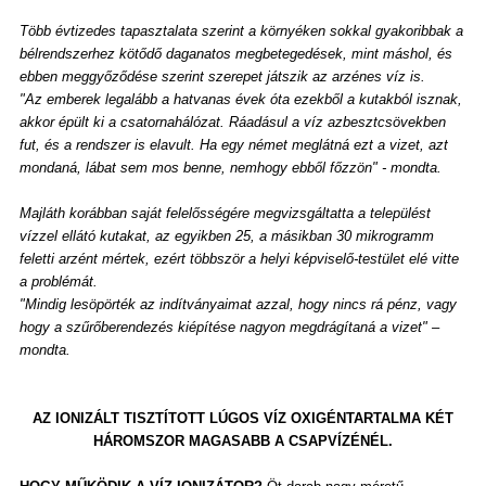
Több évtizedes tapasztalata szerint a környéken sokkal gyakoribbak a
bélrendszerhez kötődő daganatos megbetegedések, mint máshol, és
ebben meggyőződése szerint szerepet játszik az arzénes víz is.
"Az emberek legalább a hatvanas évek óta ezekből a kutakból isznak,
akkor épült ki a csatornahálózat. Ráadásul a víz azbesztcsövekben
fut, és a rendszer is elavult. Ha egy német meglátná ezt a vizet, azt
mondaná, lábat sem mos benne, nemhogy ebből főzzön" - mondta.
Majláth korábban saját felelősségére megvizsgáltatta a települést
vízzel ellátó kutakat, az egyikben 25, a másikban 30 mikrogramm
feletti arzént mértek, ezért többször a helyi képviselő-testület elé vitte
a problémát.
"Mindig lesöpörték az indítványaimat azzal, hogy nincs rá pénz, vagy
hogy a szűrőberendezés kiépítése nagyon megdrágítaná a vizet" –
mondta.
AZ IONIZÁLT TISZTÍTOTT LÚGOS VÍZ OXIGÉNTARTALMA KÉT
HÁROMSZOR MAGASABB A CSAPVÍZÉNÉL.