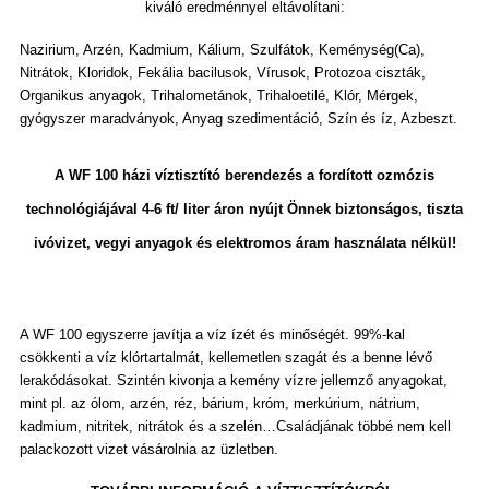
kiváló eredménnyel eltávolítani:
Nazirium, Arzén, Kadmium, Kálium, Szulfátok, Keménység(Ca),
Nitrátok, Kloridok, Fekália bacilusok, Vírusok, Protozoa ciszták,
Organikus anyagok, Trihalometánok, Trihaloetilé, Klór, Mérgek,
gyógyszer maradványok, Anyag szedimentáció, Szín és íz, Azbeszt.
A WF 100 házi víztisztító berendezés a fordított ozmózis
technológiájával 4-6 ft/ liter áron nyújt Önnek biztonságos, tiszta
ivóvizet, vegyi anyagok és elektromos áram használata nélkül!
A WF 100 egyszerre javítja a víz ízét és minőségét. 99%-kal
csökkenti a víz klórtartalmát, kellemetlen szagát és a benne lévő
lerakódásokat. Szintén kivonja a kemény vízre jellemző anyagokat,
mint pl. az ólom, arzén, réz, bárium, króm, merkúrium, nátrium,
kadmium, nitritek, nitrátok és a szelén…C
saládjának többé nem kell
palackozott vizet vásárolnia az üzletben.