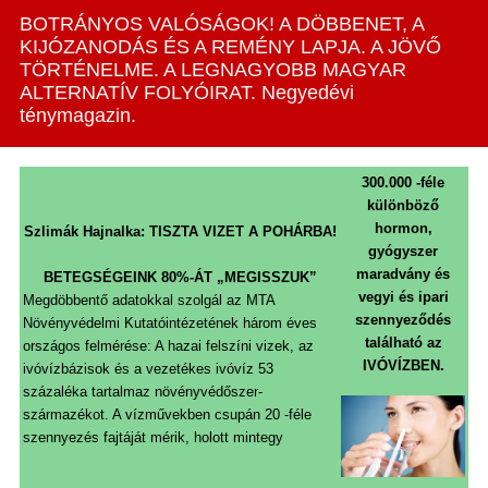
BOTRÁNYOS VALÓSÁGOK! A DÖBBENET, A
KIJÓZANODÁS ÉS A REMÉNY LAPJA. A JÖVŐ
TÖRTÉNELME. A LEGNAGYOBB MAGYAR
ALTERNATÍV FOLYÓIRAT. Negyedévi
ténymagazin.
300.000 -féle
különböző
hormon,
Szlimák Hajnalka: TISZTA VIZET A POHÁRBA!
gyógyszer
maradvány és
BETEGSÉGEINK 80%-ÁT „MEGISSZUK”
vegyi és ipari
Megdöbbentő adatokkal szolgál az MTA
szennyeződés
Növényvédelmi Kutatóintézetének három éves
található az
országos felmérése: A hazai felszíni vizek, az
IVÓVÍZBEN.
ivóvízbázisok és a vezetékes ivóvíz 53
százaléka tartalmaz növényvédőszer-
származékot. A vízművekben csupán 20 -féle
szennyezés fajtáját mérik, holott mintegy