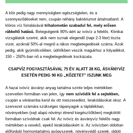
A klór pedig nagy mennyiségben egészségtelen, és a
szennyeződéseket nem, csupán néhány baktériumot ártalmatlanít. A
klóros víz forralásával
trihalometán szabadul fel, mely erősen
rákkeltő hatású.
Betegségeink 80%-áért az ivóvíz a felelős. Klinikai
vizsgálatok szerint, akik nem isznak elegendő (napi 2-3 liter) tiszta
vizet, azoknál 50%-al megnő a rákos megbetegedések száma. Azok
pedig, akik gyümölcslében, üdítőkben veszik magukhoz a folyadékot,
150 – 250%-ban nő a megbetegedések kockázata.
CSAPVÍZ FOGYASZTÁSÁVAL 75 ÉV ALATT 28 KG, ÁSVÁNYVÍZ
ESETÉN PEDIG 90 KG „KŐZETET” ISZUNK MEG
A hazai ivóvíz ásványi anyag tartalma szinte teljes mértékben
szervetlen formában van jelen, így
nem szívódik fel a sejtekben,
csupán a véráramba kerül és ott meszesedést, lerakódásokat okoz. A
szervezet számára szükséges tápanyagok a táplálékban,
növényekben (sejt alapú növényi étrend kiegészítőkben) megkötött
formában szívódnak csak fel. Az ivóvíz és ásványvíz felelős nagy
mértékben a vesekő, epekő lerakódásokért is. Az ivóvízben oldottan
előforduló hormontartalmú gyógyszerek, növényvédő szerek, oldott