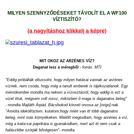
MILYEN SZENNYZŐDÉSEKET TÁVOLÍT EL A WF100
VÍZTISZÍTÓ?
(a nagyításhoz klikkelj a képre)
MIT OKOZ AZ ARZÉNES VÍZ?
Daganat lesz a méregből
- forrás: MTI
"Eddig próbálták eltussolni, hogy milyen hatásai vannak az arzénes
víznek, nem csoda, hogy még a tanult emberek is tájékozatlanok. Egy
mérnökember mondta ma nekem a vízosztásról, hogy eddig is ezt a
vizet ittuk, mégsem volt rossz, miközben ő maga is daganatos beteg"
- mondta Majláth Árpád, Bácsbokod körzeti orvosa az [origo]-nak.
"Amióta ideköltöztem, kutatom,hogy miért van itt több daganatos
beteg, mint más környékeken. Mielőtt megtudtam, hogy arzénes a víz,
még a kalocsai paprikára is gyanakodtam, mert azt itt nem csak a
halászlébe szórják bőségesen"- mondta.