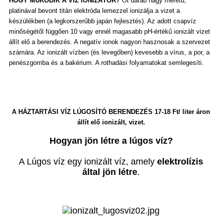
HOGY MŰKÖDIK A VÍZ IONIZÁTOR?
Öt darab nagy méretű,
platinával bevont titán elektróda lemezzel ionizálja a vizet a
készülékben (a legkorszerűbb japán fejlesztés). Az adott csapvíz
minőségétől függően 10 vagy ennél magasabb pH-értékű ionizált vizet
állít elő a berendezés. A negatív ionok nagyon hasznosak a szervezet
számára. Az ionizált vízben (és levegőben) kevesebb a vírus, a por, a
penészgomba és a bakérium. A rothadási folyamatokat semlegesíti.
A HÁZTARTÁSI VÍZ LÚGOSÍTÓ BERENDEZÉS 17-18 Ft/ liter áron
állít elő ionizált, vizet.
Hogyan jön létre a lúgos víz?
A Lúgos víz egy ionizált víz, amely
elektrolízis
által jön létre
.