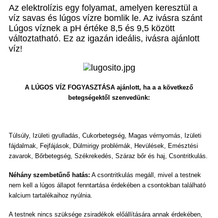
Az elektrolízis egy folyamat, amelyen keresztül a
víz savas és lúgos vízre bomlik le. Az ivásra szánt
Lúgos víznek a pH értéke 8,5 és 9,5 között
változtatható. Ez az igazán ideális, ivásra ajánlott
víz!
A LÚGOS VÍZ FOGYASZTÁSA ajánlott, ha a a következő
betegségektől szenvedünk:
Túlsúly, Izületi gyulladás, Cukorbetegség, Magas vérnyomás, Izületi
fájdalmak, Fejfájások, Dülmirigy problémák, Hevülések, Emésztési
zavarok, Bőrbetegség, Székrekedés, Száraz bőr és haj, Csontritkulás.
Néhány szembetűnő hatás:
A csontritkulás megáll, mivel a testnek
nem kell a lúgos állapot fenntartása érdekében a csontokban található
kalcium tartalékaihoz nyúlnia.
A testnek nincs szüksége zsiradékok előállítására annak érdekében,