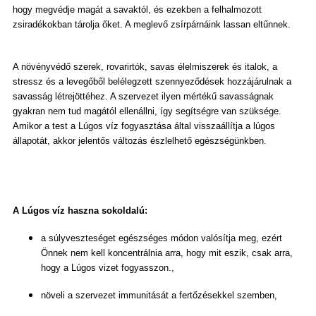
hogy megvédje magát a savaktól, és ezekben a felhalmozott
zsiradékokban tárolja őket. A meglevő zsírpárnáink lassan eltűnnek.
A növényvédő szerek, rovarirtók, savas élelmiszerek és italok, a
stressz és a levegőből belélegzett szennyeződések hozzájárulnak a
savasság létrejöttéhez. A szervezet ilyen mértékű savasságnak
gyakran nem tud magától ellenállni, így segítségre van szüksége.
Amikor a test a Lúgos víz fogyasztása által visszaállítja a lúgos
állapotát, akkor jelentős változás észlelhető egészségünkben.
A Lúgos víz haszna sokoldalú:
a súlyveszteséget egészséges módon valósítja meg, ezért
Önnek nem kell koncentrálnia arra, hogy mit eszik, csak arra,
hogy a Lúgos vizet fogyasszon.,
növeli a szervezet immunitását a fertőzésekkel szemben,