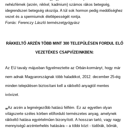
nehézfémek (arzén, nikkel, kadmium) számos rákos betegség,
idegrendszeri betegség okozója. A túl sok hormon pedig meddőséghez
vezet és a spermiumok életlépességét rontja.
Forrás: Ferenczy László természetgyógyász
RÁKKELTŐ ARZÉN TÖBB MINT 300 TELEPÜLÉSEN FORDUL ELŐ
VEZETÉKES CSAPVÍZEINKBEN:
Az EU tavaly májusban figyelmeztette az Orbán-kormányt, hogy már
nem adnak Magyarországnak több haladékot, 2012. december 25-éig
minden településen biztosítani kell a
rákkeltő anyagtól
mentes
ivóvizet.
„
Az arzén a legmérgezőbb hatású félfém. Ez az egyetlen olyan
világszerte széles körben előforduló természetes anyag, amelynek
rákkeltő hatása egyértelműen bizonyított. A hosszan tartó, vagy nagy
mennyiségű arzénterhelés hatására – a többi közt - tüdőrák, bőrrák,