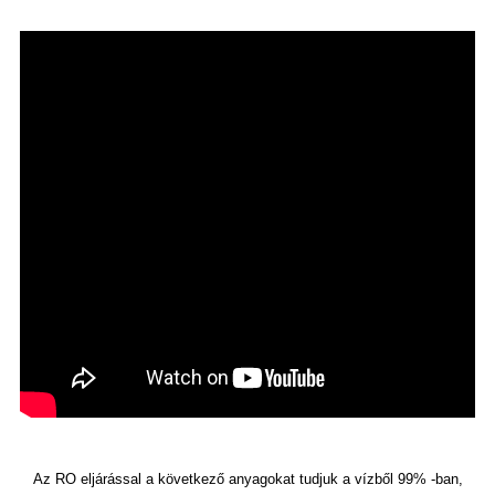
Az RO eljárással a következő anyagokat tudjuk a vízből 99% -ban,