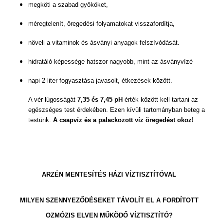
megköti a szabad gyököket,
méregtelenít, öregedési folyamatokat visszafordítja,
növeli a vitaminok és ásványi anyagok felszívódását.
hidratáló képessége hatszor nagyobb, mint az ásványvízé
napi 2 liter fogyasztása javasolt, étkezések között.
A vér lúgosságát
7,35 és 7,45 pH
érték között kell tartani az
egészséges test érdekében. Ezen kívüli tartományban beteg a
testünk.
A csapvíz és a palackozott víz öregedést okoz!
ARZÉN MENTESÍTÉS HÁZI VÍZTISZTÍTÓVAL
MILYEN SZENNYEZŐDÉSEKET TÁVOLÍT EL A FORDÍTOTT
OZMÓZIS ELVEN MŰKÖDŐ VÍZTISZTÍTÓ?