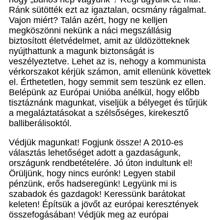
Ránk sütötték ezt az igaztalan, ocsmány rágalmat.
Vajon miért? Talán azért, hogy ne kelljen
megköszönni nekünk a náci megszállásig
biztosított életvédelmet, amit az üldözötteknek
nyújthattunk a magunk biztonságát is
veszélyeztetve. Lehet az is, nehogy a kommunista
vérkorszakot kérjük számon, amit ellenünk követtek
el. Érthetetlen, hogy semmit sem teszünk ez ellen.
Belépünk az Európai Unióba anélkül, hogy előbb
tisztáznánk magunkat, viseljük a bélyeget és tűrjük
a megaláztatásokat a szélsőséges, kirekesztő
balliberálisoktól.
Védjük magunkat! Fogjunk össze! A 2010-es
választás lehetőséget adott a gazdaságunk,
országunk rendbetételére. Jó úton indultunk el!
Örüljünk, hogy nincs eurónk! Legyen stabil
pénzünk, erős hadseregünk! Legyünk mi is
szabadok és gazdagok! Keressünk barátokat
keleten! Építsük a jövőt az európai keresztények
összefogásában! Védjük meg az európai