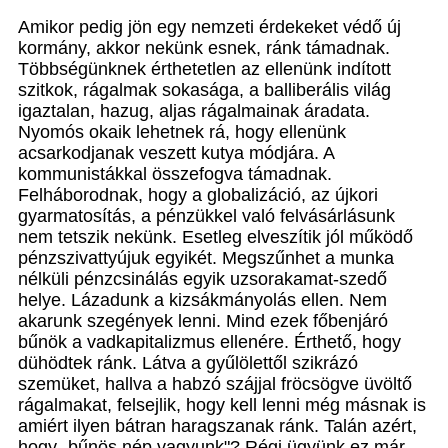
Amikor pedig jön egy nemzeti érdekeket védő új
kormány, akkor nekünk esnek, ránk támadnak.
Többségünknek érthetetlen az ellenünk indított
szitkok, rágalmak sokasága, a balliberális világ
igaztalan, hazug, aljas rágalmainak áradata.
Nyomós okaik lehetnek rá, hogy ellenünk
acsarkodjanak veszett kutya módjára. A
kommunistákkal összefogva támadnak.
Felháborodnak, hogy a globalizáció, az újkori
gyarmatosítás, a pénzükkel való felvásárlásunk
nem tetszik nekünk. Esetleg elveszítik jól működő
pénzszivattyújuk egyikét. Megszűnhet a munka
nélküli pénzcsinálás egyik uzsorakamat-szedő
helye. Lázadunk a kizsákmányolás ellen. Nem
akarunk szegények lenni. Mind ezek főbenjáró
bűnök a vadkapitalizmus ellenére. Érthető, hogy
dühödtek ránk. Látva a gyűlölettől szikrázó
szemüket, hallva a habzó szájjal fröcsögve üvöltő
rágalmakat, felsejlik, hogy kell lenni még másnak is
amiért ilyen bátran haragszanak ránk. Talán azért,
hogy „bűnös nép vagyunk"? Régi ügyünk ez már.