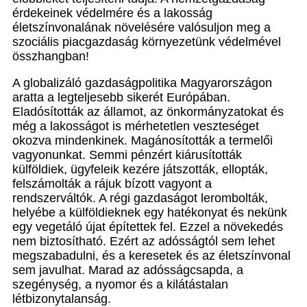
érdekeinek védelmére és a lakosság
életszínvonalának növelésére valósuljon meg a
szociális piacgazdaság környezetünk védelmével
összhangban!
A globalizáló gazdaságpolitika Magyarországon
aratta a legteljesebb sikerét Európában.
Eladósították az államot, az önkormányzatokat és
még a lakosságot is mérhetetlen veszteséget
okozva mindenkinek. Magánosították a termelői
vagyonunkat. Semmi pénzért kiárusították
külföldiek, ügyfeleik kezére játszották, ellopták,
felszámolták a rájuk bízott vagyont a
rendszerváltók. A régi gazdaságot lerombolták,
helyébe a külföldieknek egy hatékonyat és nekünk
egy vegetáló újat építettek fel. Ezzel a növekedés
nem biztosítható. Ezért az adósságtól sem lehet
megszabadulni, és a keresetek és az életszínvonal
sem javulhat. Marad az adósságcsapda, a
szegénység, a nyomor és a kilátástalan
létbizonytalanság.