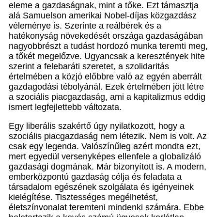
eleme a gazdaságnak, mint a tőke. Ezt támasztja
alá Samuelson amerikai Nobel-díjas közgazdász
véleménye is. Szerinte a reálbérek és a
hatékonyság növekedését országa gazdaságában
nagyobbrészt a tudást hordozó munka teremti meg,
a tőkét megelőzve. Ugyancsak a keresztények hite
szerint a felebaráti szeretet, a szolidaritás
értelmében a közjó előbbre való az egyén aberrált
gazdagodási tébolyánál. Ezek értelmében jött létre
a szociális piacgazdaság, ami a kapitalizmus eddig
ismert legfejlettebb változata.
Egy liberális szakértő úgy nyilatkozott, hogy a
szociális piacgazdaság nem létezik. Nem is volt. Az
csak egy legenda. Valószínűleg azért mondta ezt,
mert egyedül versenyképes ellenfele a globalizáló
gazdasági dogmának. Már bizonyított is. A modern,
emberközpontú gazdaság célja és feladata a
társadalom egészének szolgálata és igényeinek
kielégítése. Tisztességes megélhetést,
életszínvonalat teremteni mindenki számára. Ebbe