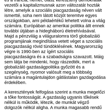
és a francia, német, olasz keresztény demokraták
vezetői a kapitalizmusnak azon változatát hozták
létre, amelyik a szociális piacgazdaság néven vált
ismertté, soha nem látott közjót teremtve egyes
országokban, ami példaértékű lehetett volna a világ
számára. Európában az amerikai politika állt ennek
további útjában a hidegháború életrehívásával.
Majd a pénzvilág a világuralomra törő globalizáló
programjának megindítása vetett véget a szociális
piacgazdaság rövid tündöklésének. Magyarország
végre is 1990-ben az ígért szociális
piacgazdaságra és a szabadságra szavazott. Máig
sem látja be mindenki, hogy rászedték, mert a
globalizáló gazdaságpolitika győzött és a
szegénység, nyomor valósult meg a többség
számára a magántulajdon gátlástalan gazdagodása
érdekében.
A keresztények felfogása szerint a munka megelőzi
a tőke fontosságát. A gazdaság ugyanis tőkések
nélkül is működik, létezik, de munkát végző
dolgozók nélkül aligha. A munka magasabb rendű