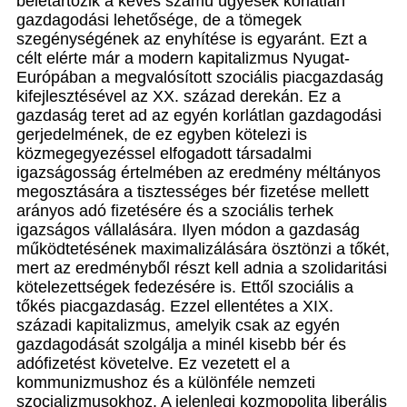
beletartozik a kevés számú ügyesek korlátlan
gazdagodási lehetősége, de a tömegek
szegénységének az enyhítése is egyaránt. Ezt a
célt elérte már a modern kapitalizmus Nyugat-
Európában a megvalósított szociális piacgazdaság
kifejlesztésével az XX. század derekán. Ez a
gazdaság teret ad az egyén korlátlan gazdagodási
gerjedelmének, de ez egyben kötelezi is
közmegegyezéssel elfogadott társadalmi
igazságosság értelmében az eredmény méltányos
megosztására a tisztességes bér fizetése mellett
arányos adó fizetésére és a szociális terhek
igazságos vállalására. Ilyen módon a gazdaság
működtetésének maximalizálására ösztönzi a tőkét,
mert az eredményből részt kell adnia a szolidaritási
kötelezettségek fedezésére is. Ettől szociális a
tőkés piacgazdaság. Ezzel ellentétes a XIX.
századi kapitalizmus, amelyik csak az egyén
gazdagodását szolgálja a minél kisebb bér és
adófizetést követelve. Ez vezetett el a
kommunizmushoz és a különféle nemzeti
szocializmusokhoz. A jelenlegi kozmopolita liberális