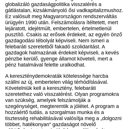
globalizáló gazdaságpolitika visszatérés a
gátlástalan, kizsákmányoló ősi vadkapitalizmushoz.
Ez valósult meg Magyarországon rendszerváltás
ürügyén 1990 után. Felszámolásra ítéltetett, mert
lejáratott, idejétmúlt, embertelen, értelmetlenül
pusztító. Csakis az erősek érdekeit, az egyén önző
gazdagodási tébolyát képviseli. Nem ismeri a
felebaráti szeretetből fakadó szolidaritást. A
gazdagok halmazának érdekeit képviseli, a kevés
pénzbe kerülő, gyenge államot követeli, mert a
pénz hatalmával felette uralkodhat.
A kereszténydemokraták kötelessége harcba
szállni az új, embertelen világ térhódításával.
Követelniük kell a keresztény, felebaráti
szeretethez való visszatérést. Olyan programokra
van szükség, amelyek felszámolják a
szegénységet, megteremtik a jólétet. A program a
hozzáértő tudás, a szorgalmas munka és a
tisztesség rehabilitásával valósítja meg a „dolgozni
többet, hatékonyan" gazdaságot növelő