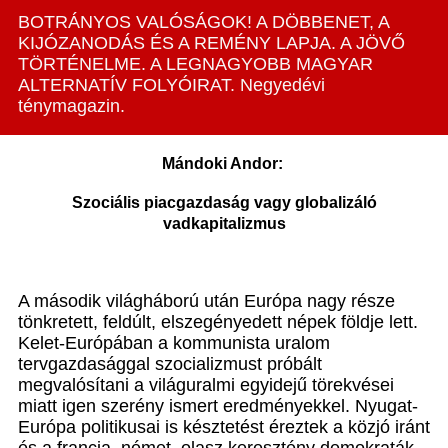
BOTRÁNYOS VALÓSÁGOK! A DÖBBENET, A
KIJÓZANODÁS ÉS A REMÉNY LAPJA. A JÖVŐ
TÖRTÉNELME. A LEGNAGYOBB MAGYAR
ALTERNATÍV FOLYÓIRAT. Negyedévi
ténymagazin.
Mándoki Andor:
Szociális piacgazdaság vagy globalizáló
vadkapitalizmus
A második világháború után Európa nagy része
tönkretett, feldúlt, elszegényedett népek földje lett.
Kelet-Európában a kommunista uralom
tervgazdasággal szocializmust próbált
megvalósítani a világuralmi egyidejű törekvései
miatt igen szerény ismert eredményekkel. Nyugat-
Európa politikusai is késztetést éreztek a közjó iránt