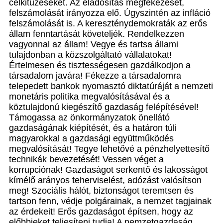
célkitűzéseket. Az eladósítás megfékezését,
felszámolását irányozza elő. Úgyszintén az infláció
felszámolását is. A kereszténydemokraták az erős
állam fenntartását követeljék. Rendelkezzen
vagyonnal az állam! Vegye és tartsa állami
tulajdonban a közszolgáltató vállalatokat!
Értelmesen és tisztességesen gazdálkodjon a
társadalom javára! Fékezze a társadalomra
telepedett bankok nyomasztó diktatúráját a nemzeti
monetáris politika megvalósításával és a
köztulajdonú kiegészítő gazdaság felépítésével!
Támogassa az önkormányzatok önellátó
gazdaságának kiépítését, és a határon túli
magyarokkal a gazdasági együttműködés
megvalósítását! Tegye lehetővé a pénzhelyettesítő
technikák bevezetését! Vessen véget a
korrupciónak! Gazdaságot serkentő és lakosságot
kímélő arányos teherviselést, adózást valósítson
meg! Szociális hálót, biztonságot teremtsen és
tartson fenn, védje polgárainak, a nemzet tagjainak
az érdekeit! Erős gazdaságot építsen, hogy az
előbbieket teljesíteni tudja! A nemzetgazdaság