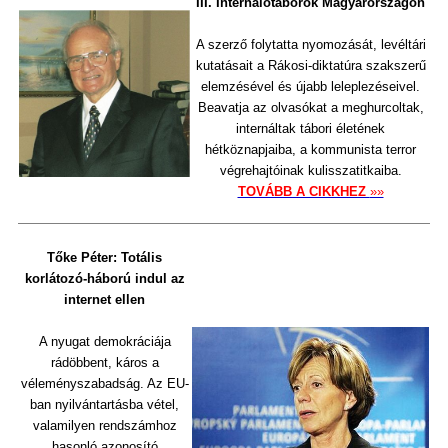
III. Internálótáborok Magyarországon
A szerző folytatta nyomozását, levéltári
kutatásait a Rákosi-diktatúra szakszerű
elemzésével és újabb leleplezéseivel.
Beavatja az olvasókat a meghurcoltak,
internáltak tábori életének
hétköznapjaiba, a kommunista terror
végrehajtóinak kulisszatitkaiba.
TOVÁBB A CIKKHEZ
»»
Tőke Péter: Totális
korlátozó-háború indul az
internet ellen
A nyugat demokráciája
rádöbbent, káros a
véleményszabadság. Az EU-
ban nyilvántartásba vétel,
valamilyen rendszámhoz
hasonló azonosító