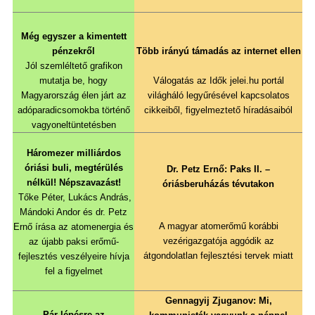
Még egyszer a kimentett
pénzekről
Több irányú támadás az internet ellen
Jól szemléltető grafikon
mutatja be, hogy
Válogatás az Idők jelei.hu portál
Magyarország élen járt az
világháló legyűrésével kapcsolatos
adóparadicsomokba történő
cikkeiből, figyelmeztető híradásaiból
vagyoneltüntetésben
Háromezer milliárdos
óriási buli, megtérülés
Dr. Petz Ernő: Paks II. –
nélkül! Népszavazást!
óriásberuházás tévutakon
Tőke Péter, Lukács András,
Mándoki Andor és dr. Petz
A magyar atomerőmű korábbi
Ernő írása az atomenergia és
vezérigazgatója aggódik az
az újabb paksi erőmű-
átgondolatlan fejlesztési tervek miatt
fejlesztés veszélyeire hívja
fel a figyelmet
Gennagyij Zjuganov: Mi,
Pár lépésre az