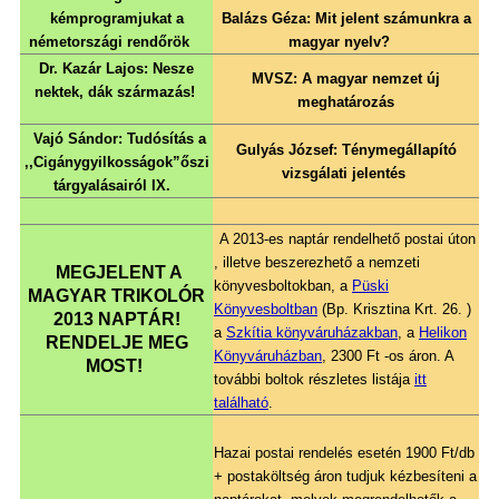
kémprogramjukat a
Balázs Géza: Mit jelent számunkra a
németországi rendőrök
magyar nyelv?
Dr. Kazár Lajos: Nesze
MVSZ: A magyar nemzet új
nektek, dák származás!
meghatározás
Vajó Sándor: Tudósítás a
Gulyás József: Ténymegállapító
,,Cigánygyilkosságok”őszi
vizsgálati jelentés
tárgyalásairól IX.
A 2013-es naptár rendelhető postai úton
, illetve beszerezhető a nemzeti
MEGJELENT A
könyvesboltokban, a
Püski
MAGYAR TRIKOLÓR
Könyvesboltban
(Bp. Krisztina Krt. 26. )
2013 NAPTÁR!
a
Szkítia könyváruházakban
, a
Helikon
RENDELJE MEG
Könyváruházban
, 2300 Ft -os áron. A
MOST!
további boltok részletes listája
itt
található
.
Hazai postai rendelés esetén 1900 Ft/db
+ postaköltség áron tudjuk kézbesíteni a