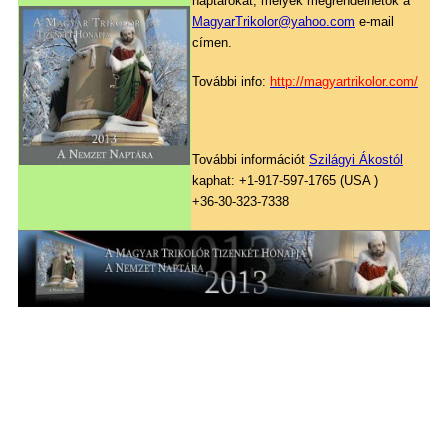
naptárokat, melyek megrendelhetők a
MagyarTrikolor@yahoo.com
e-mail
címen.
További info:
http://magyartrikolor.com/
További információt
Szilágyi Ákostól
kaphat: +1-917-597-1765 (USA )
+36-30-323-7338