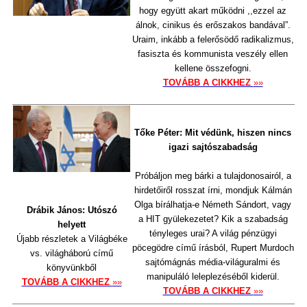
hogy együtt akart működni ,,ezzel az
álnok, cinikus és erőszakos bandával”.
Uraim, inkább a felerősödő radikalizmus,
fasiszta és kommunista veszély ellen
kellene összefogni.
TOVÁBB A CIKKHEZ
»»
Tőke Péter: Mit védünk, hiszen nincs
igazi sajtószabadság
Próbáljon meg bárki a tulajdonosairól, a
hirdetőiről rosszat írni, mondjuk Kálmán
Olga bírálhatja-e Németh Sándort, vagy
Drábik János: Utószó
a HIT gyülekezetet? Kik a szabadság
helyett
tényleges urai? A világ pénzügyi
Újabb részletek a Világbéke
pöcegödre című írásból, Rupert Murdoch
vs. világháború című
sajtómágnás média-világuralmi és
könyvünkből
manipuláló leleplezéséből kiderül.
TOVÁBB A CIKKHEZ
»»
TOVÁBB A CIKKHEZ
»»