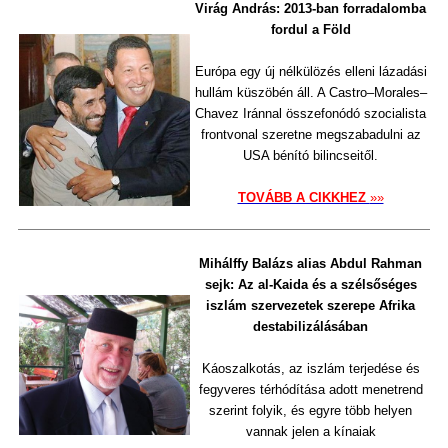
Virág András: 2013-ban forradalomba
fordul a Föld
Európa egy új nélkülözés elleni lázadási
hullám küszöbén áll. A Castro–Morales–
Chavez Iránnal összefonódó szocialista
frontvonal szeretne megszabadulni az
USA bénító bilincseitől.
TOVÁBB A CIKKHEZ
»»
Mihálffy Balázs alias Abdul Rahman
sejk: Az al-Kaida és a szélsőséges
iszlám szervezetek szerepe Afrika
destabilizálásában
Káoszalkotás, az iszlám terjedése és
fegyveres térhódítása adott menetrend
szerint folyik, és egyre több helyen
vannak jelen a kínaiak