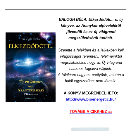
BALOGH BÉLA, Elkezdődött... c. új
könyve, az Aranykor eljöveteléről
jövendöl és az új világrend
megszületéséről tudósít.
Szerinte a fejekben és a lelkekben kell
világosságot teremteni, félelmeinktől
megszabadulni, hogy az Új világrend
hasznos tagjaivá váljunk.
A túlélésre nagy az esélyünk, miután a
halál egyszerűen: nem létezik
.
A KÖNYV MEGRENDELHETŐ:
http://www.bioenergetic.hu/
TOVÁBB A CIKKHEZ
»»