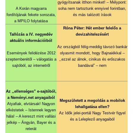
gyógyítsanak itthon minket! – Mélypont:
A Korán magyarra
soha nem tartoztunk ennyivel forintban,
fordítójának fekete sorozata,
és más talózott írások
a MPILO folytatása
Róna Péter: Hét ember felelős a
Tallózás a IV. negyedév
devizahitelezésért
aktuális információiból
Az országból félig-meddig távozó bankár
Események felidézése 2012
olyasmit mondott, hogy Bajnaiékkal –
szeptemberétől – válogatás a
,,ezzel az álnok, cinikus és erőszakos
sajtóból, az internetről
bandával” – nem
Az ,,ellenséges” e-sajtóból,
a Neményi.net anyagaiból
Megszületett a megoldás a mobilok
Atyafiak, elvtársak! Nagyon
lehallgatása ellen?
elkéstetek – Istennek legyen
Az Idők jelei-portál Nagy Testvér figyel
hála! – A kereszt mint vallási
és a Leleplező anyagaiból
jelkép – Ángyán, Bayer és a
reterát