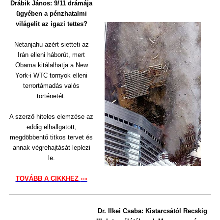
Drábik János: 9/11 drámája
ügyében a pénzhatalmi
világelit az igazi tettes?
Netanjahu azért sietteti az
Irán elleni háborút, mert
Obama kitálalhatja a New
York-i WTC tornyok elleni
terrortámadás valós
történetét.
A szerző hiteles elemzése az
eddig elhallgatott,
megdöbbentő titkos tervet és
annak végrehajtását leplezi
le.
TOVÁBB A CIKKHEZ
»»
Dr. Ilkei Csaba: Kistarcsától Recskig