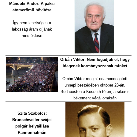
Mándoki Andor: A paksi
atomerőmű bővítése
Így nem lehetséges a
lakosság áram díjának
mérséklése
Orbán Viktor: Nem fogadjuk el, hogy
idegenek kormányozzanak minket
Orbán Viktor megint odamondogatott
ünnepi beszédében október 23-án,
Budapesten a Kossuth téren, a sikeres
békement végállomásán
Szita Szabolcs:
Brunschweiler svájci
polgár helytállása
Pannonhalmán