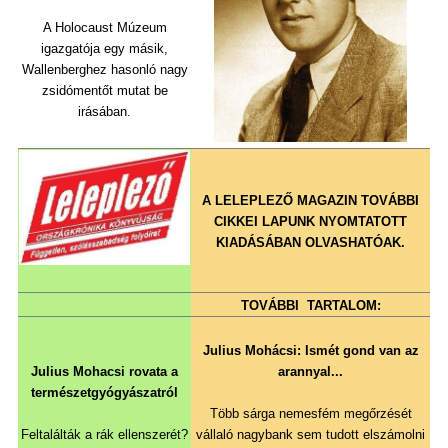
A Holocaust Múzeum
igazgatója egy másik,
Wallenberghez hasonló nagy
zsidómentőt mutat be
irásában.
A LELEPLEZŐ MAGAZIN TOVÁBBI
CIKKEI
LAPUNK NYOMTATOTT
KIADÁSÁBAN OLVASHATÓAK.
TOVÁBBI TARTALOM:
Julius Mohácsi: Ismét gond van az
Julius Mohacsi rovata a
arannyal...
természetgyógyászatról
Több sárga nemesfém megőrzését
Feltalálták a rák ellenszerét?
vállaló nagybank sem tudott elszámolni