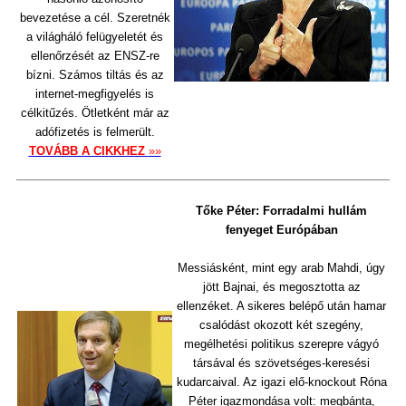
bevezetése a cél. Szeretnék
a világháló felügyeletét és
ellenőrzését az ENSZ-re
bízni. Számos tiltás és az
internet-megfigyelés is
célkitűzés. Ötletként már az
adófizetés is felmerült.
TOVÁBB A CIKKHEZ
»»
Tőke Péter: Forradalmi hullám
fenyeget Európában
Messiásként, mint egy arab Mahdi, úgy
jött Bajnai, és megosztotta az
ellenzéket. A sikeres belépő után hamar
csalódást okozott két szegény,
megélhetési politikus szerepre vágyó
társával és szövetséges-keresési
kudarcaival. Az igazi elő-knockout Róna
Péter igazmondása volt: megbánta,