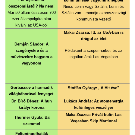
kommunisták vagyunk a néppel
összeomlástól? Na nem!
Nincs Lenin vagy Sztálin; Lenin és
Már 50 állam összesen 700
Sztálin van – mondja azoroszországi
ezer állampolgára akar
kommunista vezető
kiválni az USA-ból
Makai Zsazsa: Itt, az USÁ-ban is
drágul az élet
Demján Sándor: A
szegényekre és a
Példaként a szupermarketi és az
művészekre hagyom a
ingatlan árak Las Vegasban
vagyonom
Gorbacsov a harmadik
Stoffán György: ,,A Hit éve”
világháborúval fenyeget
Dr. Bíró Dénes: A hun
Lukács András: Az atomenergia
királyi korona
különleges veszélyei
Maka Zsazsa: Privát bulin Las
Thürmer Gyula: Bal
Vegasban Skip Martinnal
szemmel
Feltuningolhatták