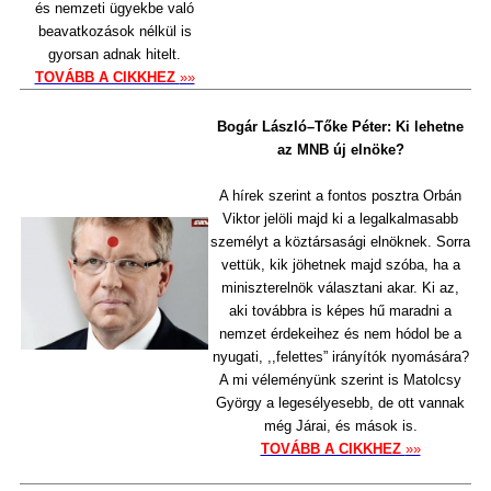
és nemzeti ügyekbe való
beavatkozások nélkül is
gyorsan adnak hitelt.
TOVÁBB A CIKKHEZ
»»
Bogár László–Tőke Péter: Ki lehetne
az MNB új elnöke?
A hírek szerint a fontos posztra Orbán
Viktor jelöli majd ki a legalkalmasabb
személyt a köztársasági elnöknek. Sorra
vettük, kik jöhetnek majd szóba, ha a
miniszterelnök választani akar. Ki az,
aki továbbra is képes hű maradni a
nemzet érdekeihez és nem hódol be a
nyugati, ,,felettes” irányítók nyomására?
A mi véleményünk szerint is Matolcsy
György a legesélyesebb, de ott vannak
még Járai, és mások is.
TOVÁBB A CIKKHEZ
»»