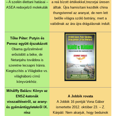
– A szelén élettani hatásai –
a reá bízott értékekkel,trezorjai üresen
ASEA redoxjelző molekulák
álltak. Újra hamisítani kezdték china
thungstennel az aranyat, de nem lett
belőle világra szóló botrány, mert a
valódinak az ára újra drágulásnak indult.
Tőke Péter: Putyin és
Peresz együtt éjszakázott
Obama győzelmével
erősödött a béke, de
Netanjahu továbbra is
szeretne lecsapni Iránra.
Kiegészítés a Világbéke vs.
világháború című
könyvünkhöz.
Mihálffy Balázs: Könyv az
ENSZ-katonák
A Jobbik rovata
visszaéléseiről, az arany-
A Jobbik 16 pontjá
t Vona Gábor
és gyémántügyletekről IX.
ismertette 2012. október 23. – Z.
rész
Kárpáti: Nem akarjuk, hogy beduinok