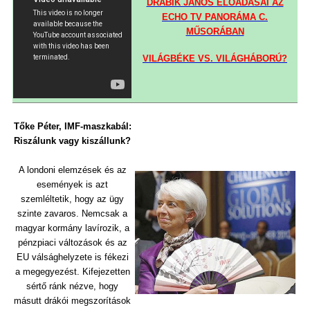
DRÁBIK JÁNOS ELŐADÁSAI AZ
ECHO TV PANORÁMA C.
MŰSORÁBAN
VILÁGBÉKE VS. VILÁGHÁBORÚ?
Tőke Péter, IMF-maszkabál:
Riszálunk vagy kiszállunk?
A londoni elemzések és az
események is azt
szemléltetik, hogy az ügy
szinte zavaros. Nemcsak a
magyar kormány lavírozik, a
pénzpiaci változások és az
EU válsághelyzete is fékezi
a megegyezést. Kifejezetten
sértő ránk nézve, hogy
másutt drákói megszorítások