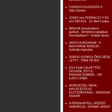
CIGÁNYGYILKOSSÁG II: -
Vajó Sándor
JOSEF von FERENCZY Y ÉS
von NÉLKÜL - Dr. Ilkei Csaba
BREIVIK biorobotként
gyilkolt... Mi történt valójában
Norvégiában? - Drábik János
ORDO HUNGARIAE - A
MAGYAROK RENDJE -
Szlimák Hajnalka
SOROS GYÖRGY ŐFELSÉGE
LETT? - TŐKE PÉTER
EGY KGB-CIA KETTŐS
ÜGYNÖK JÖTT A
PARADICSOMBÓL - DR.
ILKEI CSABA
KERESETEK, ÁRAK,
INFLÁCIÓ ÉS AZ
ÉLETSZÍNVONAL - MÁNDOKI
ANDOR
A PÉNZKARTELL HÓDÍTÓ
HÁBORÚJA - DRÁBIK JÁNOS