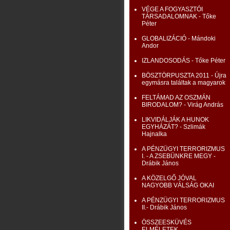
VÉGE A FOGYASZTÓI
TÁRSADALOMNAK - Tőke
Péter
GLOBALIZÁCIÓ - Mándoki
Andor
IZLANDOSODÁS - Tőke Péter
BÖSZTÖRPUSZTA 2011 - Újra
egymásra találtak a magyarok
FELTÁMAD AZ OSZMÁN
BIRODALOM? - Virág András
LIKVIDÁLJÁK A HUNOK
EGYHÁZÁT? - Szlimák
Hajnalka
A PÉNZÜGYI TERRORIZMUS
I. - A ZSEBÜNKRE MEGY -
Drábik János
A KÖZELGŐ JÓVAL
NAGYOBB VÁLSÁG OKAI
A PÉNZÜGYI TERRORIZMUS
II.- Drábik János
ÖSSZEESKÜVÉS
ELMÉLETEK