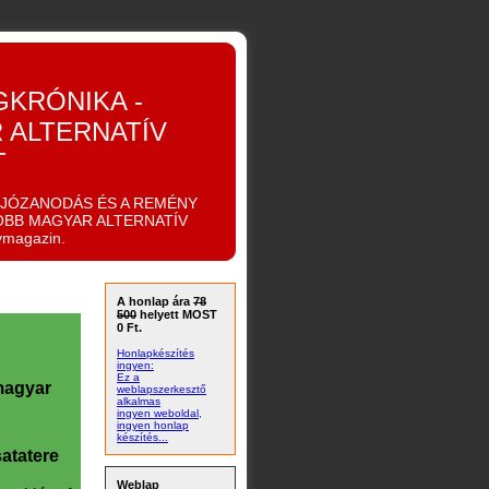
GKRÓNIKA -
 ALTERNATÍV
T
IJÓZANODÁS ÉS A REMÉNY
OBB MAGYAR ALTERNATÍV
ymagazin.
A honlap ára
78
500
helyett MOST
0 Ft.
Honlapkészítés
ingyen:
Ez a
magyar
weblapszerkesztő
alkalmas
ingyen weboldal,
ingyen honlap
készítés...
satatere
Weblap