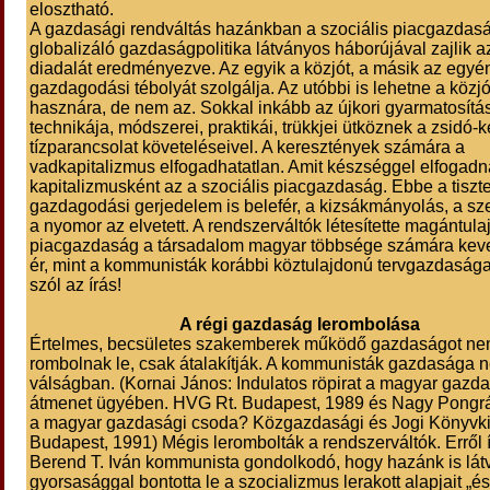
elosztható.
A gazdasági rendváltás hazánkban a szociális piacgazdasá
globalizáló gazdaságpolitika látványos háborújával zajlik a
diadalát eredményezve. Az egyik a közjót, a másik az egyé
gazdagodási tébolyát szolgálja. Az utóbbi is lehetne a közj
hasznára, de nem az. Sokkal inkább az újkori gyarmatosítá
technikája, módszerei, praktikái, trükkjei ütköznek a zsidó-
tízparancsolat követeléseivel. A keresztények számára a
vadkapitalizmus elfogadhatatlan. Amit készséggel elfogad
kapitalizmusként az a szociális piacgazdaság. Ebbe a tiszt
gazdagodási gerjedelem is belefér, a kizsákmányolás, a s
a nyomor az elvetett. A rendszerváltók létesítette magántul
piacgazdaság a társadalom magyar többsége számára kev
ér, mint a kommunisták korábbi köztulajdonú tervgazdasága
szól az írás!
A régi gazdaság lerombolása
Értelmes, becsületes szakemberek működő gazdaságot n
rombolnak le, csak átalakítják. A kommunisták gazdasága n
válságban. (Kornai János: Indulatos röpirat a magyar gazd
átmenet ügyében. HVG Rt. Budapest, 1989 és Nagy Pongrá
a magyar gazdasági csoda? Közgazdasági és Jogi Könyvk
Budapest, 1991) Mégis lerombolták a rendszerváltók. Erről í
Berend T. Iván kommunista gondolkodó, hogy hazánk is lá
gyorsasággal bontotta le a szocializmus lerakott alapjait „és 