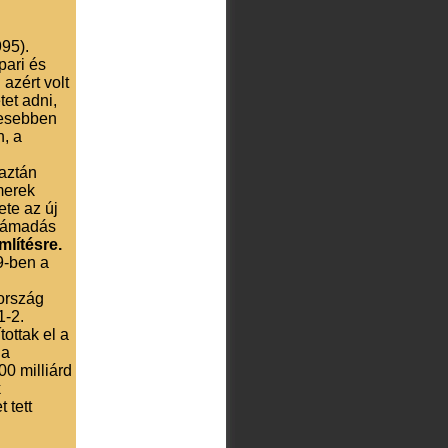
95).
pari és
azért volt
tet adni,
vesebben
, a
 aztán
merek
ete az új
 támadás
lítésre.
9-ben a
ország
1-2.
ottak el a
 a
0 milliárd
k
 tett