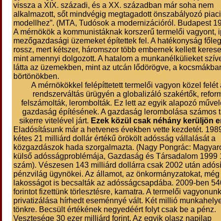
vissza a XIX. századi, és a XX. században már soha nem
alkalmazott, sőt mindvégig megtagadott önszabályozó piaci
modellhez”. (MTA, Tudósok a modernizációról. Budapest 19
A mérnökök a kommunistáknak korszerű termelői vagyont, i
mezőgazdasági üzemeket építettek fel. A hatékonyság főleg 
rossz, mert kétszer, háromszor több embernek kellett kerese
mint amennyi dolgozott. A hatalom a munkanélkülieket szí
látta az üzemekben, mint az utcán lődörögve, a kocsmákban
börtönökben.
A mérnökökkel felépíttetett termelői vagyon közel felét
rendszerváltás ürügyén a globalizáló szakértők, refor
felszámolták, lerombolták. Ez lett az egyik alapozó művel
gazdaság építésének. A gazdaság lerombolása számos
sikerre vitelével járt.
Ezek közül csak néhány kerüljön em
Eladósításunk már a hetvenes években vette kezdetét. 198
kétes 21 milliárd dollár értékű örökölt adósság vállalását a
közgazdászok hada szorgalmazta. (Nagy Pongrác: Magyar
külső adósságproblémája, Gazdaság és Társadalom 1999 
szám). Vészesen 143 milliárd dollárra csak 2002 után adósít
pénzvilág ügynökei. Az államot, az önkormányzatokat, még
lakosságot is becsalták az adósságcsapdába. 2009-ben 540
forintot fizettünk törlesztésre, kamatra. A termelői vagyonun
privatizálása hírhedt eseménnyé vált. Két millió munkahelyet
tönkre. Becsült értékének negyedéért folyt csak be a pénz.
Vesztesége 30 ezer milliárd forint. Az egyik olasz napilap