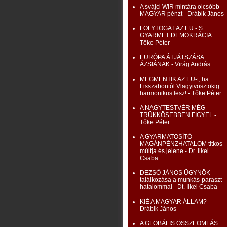
A svájci WIR mintára olcsóbb
MAGYAR pénzt - Drábik János
FOLYTOGAT AZ EU - S
GYARMET DEMOKRÁCIA
Tőke Péter
EURÓPA ÁTJÁTSZÁSA
ÁZSIÁNAK - Virág András
MEGMENTIK AZ EU-t, ha
Lisszabontól Vlagyivosztokig
harmonikus lesz! - Tőke Péter
A NAGYTESTVÉR MÉG
TRÜKKÖSEBBEN FIGYEL -
Tőke Péter
A GYARMATOSÍTÓ
MAGÁNPÉNZHATALOM titkos
múltja és jelene - Dr. Ilkei
Csaba
DEZSŐ JÁNOS ÜGYNÖK
találkozása a munkás-paraszt
hatalommal - Dt. Ilkei Csaba
KIÉ A MAGYAR ÁLLAM? -
Drábik János
A GLOBÁLIS ÖSSZEOMLÁS