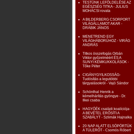
TESTÜNK LEFÖLDELÉSE AZ
EGÉSZSÉG TITKA - JULIUS
MOHÁCSI rovata
A BILDERBERG CSORPORT
VILÁGÁLLAMOT AKAR -
DRÁBIK JÁNOS
MENETREND EGY
VILÁGHÁBORÚHOZ - VIRÁG
ANDRÁS
Titkos összefogás Orbán
Viktor győzelméért ÉS A
SUNYI KÉMKUKKOLÁSOK -
Tőke Péter
CIGÁNYGYILKOSSÁG-
Tudósítás a legutóbbi
tárgyalásokról - Vajó Sándor
Schönthal Henrik a
kémelhárítás gyöngye - Dr.
Ilkei csaba
HAGYÓÉK családi koalíciója-
A BEVÉTEL ERŐSÍTI A
SZABÁLYT - Szlimák Hajnalka
20 NAP ALATT ELSÖPÖRTÜK
A TÚLERŐT - Csomós Róbert