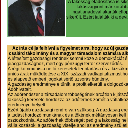
A lakosság eladósítása is siker
lakásvagyont már korább
ingatlanadóval akarták ello
sikerült. Ezért találták ki a devi
Az írás célja felhívni a figyelmet arra, hogy az új gaz
csalárd tákolmány és a magyar társadalom számára alk
A létesített gazdasági rendnek semmi köze a demokráciát él
piacgazdasághoz, mert egy pénzügyi terror szerveződés.
A régi kommunista nettó keresetek fenntartása és a kizsák
uniós árak működtetése a XIX. századi vadkapitalizmust ho
és alapvető emberi jogokat sértő uzsorás bűntény.
A gazdaság eredménye eltűnik, a profit elkerüli a dolgozóka
Adóhivatalt.
Az adórendszer a társadalom többségének arcátlan kijátszá
lakosság keresete hordozza az adóterhek zömét a vállalko
eredménye helyett.
Ezért újabb gazdasági rendre van szükség. A gazdaság e
a tudást hordozó munkának és a tőkének méltányosan kell
osztozkodnia. Az adóterhek többségét pedig a lakosság hel
vállalkozások, a gazdaság viselje ahol az eredmény születi