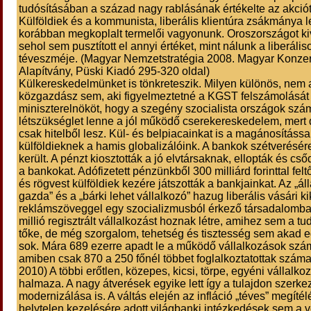
tudósításában a század nagy rablásának értékelte az akciót
Külföldiek és a kommunista, liberális klientúra zsákmánya le
korábban megkoplalt termelői vagyonunk. Oroszországot k
sehol sem pusztított el annyi értéket, mint nálunk a liberális
téveszméje. (Magyar Nemzetstratégia 2008. Magyar Konzer
Alapítvány, Püski Kiadó 295-320 oldal)
Külkereskedelmünket is tönkreteszik. Milyen különös, nem
közgazdász sem, aki figyelmeztetné a KGST felszámolását 
miniszterelnököt, hogy a szegény szocialista országok szá
létszükséglet lenne a jól működő cserekereskedelem, mert 
csak hitelből lesz. Kül- és belpiacainkat is a magánosítássa
külföldieknek a hamis globalizálóink. A bankok szétverésére
került. A pénzt kiosztották a jó elvtársaknak, ellopták és cső
a bankokat. Adófizetett pénzünkből 300 milliárd forinttal felt
és rögvest külföldiek kezére játszották a bankjainkat. Az „ál
gazda” és a „bárki lehet vállalkozó” hazug liberális vásári ki
reklámszöveggel egy szocializmusból érkező társadalomba
millió regisztrált vállalkozást hoznak létre, amihez sem a t
tőke, de még szorgalom, tehetség és tisztesség sem akad eg
sok. Mára 689 ezerre apadt le a működő vállalkozások szá
amiben csak 870 a 250 főnél többet foglalkoztatottak szám
2010) A többi erőtlen, közepes, kicsi, törpe, egyéni vállalko
halmaza. A nagy átverések egyike lett így a tulajdon szerk
modernizálása is. A váltás elején az infláció „téves” megíté
helytelen kezelésére adott világbanki intézkedések sem a v