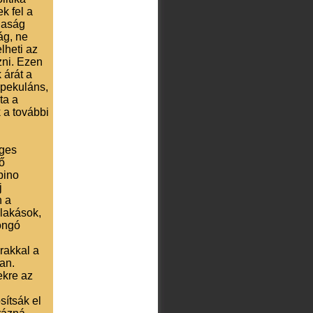
k fel a
daság
ág, ne
lheti az
zni. Ezen
 árát a
spekuláns,
ta a
 a további
eges
ő
bino
j
n a
 lakások,
ongó
rakkal a
an.
ekre az
sítsák el