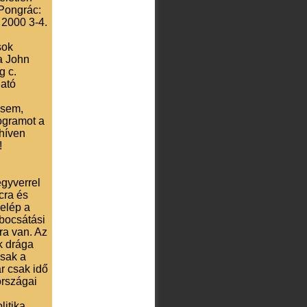
 Pongrác:
 2000 3-4.
sok
a John
g c.
ható
 sem,
rogramot a
híven
!
egyverrel
cra és
belép a
bocsátási
ra van. Az
k drága
csak a
r csak idő
országai
litika