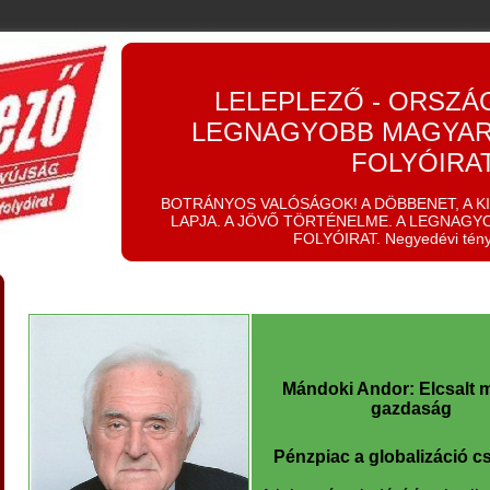
LELEPLEZŐ - ORSZÁ
LEGNAGYOBB MAGYAR
FOLYÓIRA
BOTRÁNYOS VALÓSÁGOK! A DÖBBENET, A K
LAPJA. A JÖVŐ TÖRTÉNELME. A LEGNAGY
FOLYÓIRAT. Negyedévi tén
Mándoki Andor: Elcsalt 
gazdaság
Pénzpiac a globalizáció c