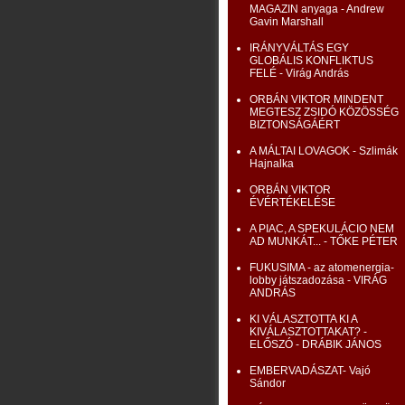
MAGAZIN anyaga - Andrew
Gavin Marshall
IRÁNYVÁLTÁS EGY
GLOBÁLIS KONFLIKTUS
FELÉ - Virág András
ORBÁN VIKTOR MINDENT
MEGTESZ ZSIDÓ KÖZÖSSÉG
BIZTONSÁGÁÉRT
A MÁLTAI LOVAGOK - Szlimák
Hajnalka
ORBÁN VIKTOR
ÉVÉRTÉKELÉSE
A PIAC, A SPEKULÁCIO NEM
AD MUNKÁT... - TŐKE PÉTER
FUKUSIMA - az atomenergia-
lobby játszadozása - VIRÁG
ANDRÁS
KI VÁLASZTOTTA KI A
KIVÁLASZTOTTAKAT? -
ELŐSZÓ - DRÁBIK JÁNOS
EMBERVADÁSZAT- Vajó
Sándor