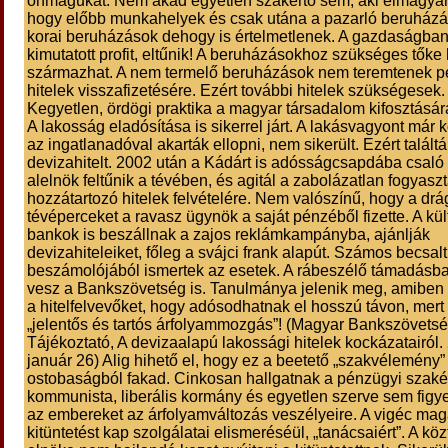
önmagukat. Nem akad egyetlen szakértő sem, aki elmagya
hogy előbb munkahelyek és csak utána a pazarló beruházá
korai beruházások dehogy is értelmetlenek. A gazdaságban
kimutatott profit, eltűnik! A beruházásokhoz szükséges tőke 
származhat. A nem termelő beruházások nem teremtenek p
hitelek visszafizetésére. Ezért további hitelek szükségesek.
Kegyetlen, ördögi praktika a magyar társadalom kifosztásár
A lakosság eladósítása is sikerrel járt. A lakásvagyont már
az ingatlanadóval akarták ellopni, nem sikerült. Ezért találtá
devizahitelt. 2002 után a Kádárt is adósságcsapdába csal
alelnök feltűnik a tévében, és agitál a zabolázatlan fogyasz
hozzátartozó hitelek felvételére. Nem valószínű, hogy a drá
tévéperceket a ravasz ügynök a saját pénzéből fizette. A kül
bankok is beszállnak a zajos reklámkampányba, ajánlják
devizahiteleiket, főleg a svájci frank alapút. Számos becsal
beszámolójából ismertek az esetek. A rábeszélő támadásba
vesz a Bankszövetség is. Tanulmánya jelenik meg, amiben 
a hitelfelvevőket, hogy adósodhatnak el hosszú távon, mert
„jelentős és tartós árfolyammozgás”! (Magyar Bankszövetsé
Tájékoztató, A devizaalapú lakossági hitelek kockázatairól.
január 26) Alig hihető el, hogy ez a beetető „szakvélemény”
ostobaságból fakad. Cinkosan hallgatnak a pénzügyi szakér
kommunista, liberális kormány és egyetlen szerve sem figye
az embereket az árfolyamváltozás veszélyeire. A vigéc mag
kitüntetést kap szolgálatai elismeréséül, „tanácsaiért”. A kö