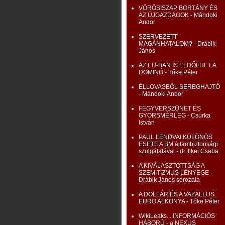
VÖRÖSISZAP BORTÁNY ÉS
AZ ÚJGAZDAGOK - Mándoki
Andor
SZERVEZETT
MAGÁNHATALOM? - Drábik
János
AZ EU-BAN IS ELDŐLHET A
DOMINÓ - Tőke Péter
ÉLLOVASBÓL SEREGHAJTÓ
- Mándoki Andor
FEGYVERSZÜNET ÉS
GYORSMÉRLEG - Csurka
István
PAUL LENDVAI KÜLÖNÖS
ESETE A BM állambiztonsági
szolgálatával - dr. Ilkei Csaba
A KIVÁLASZTOTTSÁG A
SZEMITIZMUS LÉNYEGE -
Drábik János sorozata
A DOLLÁR ÉS A VAZALLUS
EURO ALKONYA - Tőke Péter
WikiLeaks... INFORMÁCIÓS
HÁBORÚ - a NEXUS