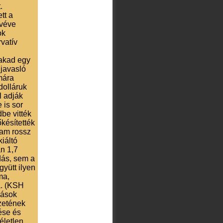
.
tt a
ivéve
ok
vatív
 akad egy
javasló
mára
dolláruk
l adják
 is sor
dbe vitték
őkésítették
lam rossz
kiáltó
n 1,7
udás, sem a
yütt ilyen
ma,
a. (KSH
zások
ezetének
lése és
életlen