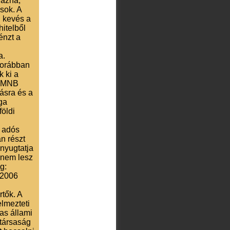
rázná,
sok. A
 kevés a
hitelből
énzt a
a.
 korábban
k ki a
ó MNB
tásra és a
ga
földi
t adós
n részt
nyugtatja
 nem lesz
g:
 2006
tők. A
lmezteti
as állami
ztársaság