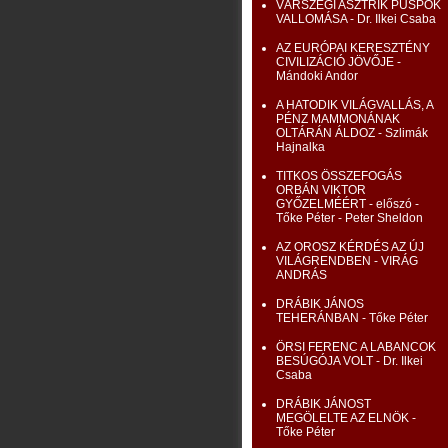
VÁRSZEGI ASZTRIK PÜSPÖK
VALLOMÁSA - Dr. Ilkei Csaba
AZ EURÓPAI KERESZTÉNY
CIVILIZÁCIÓ JÖVŐJE -
Mándoki Andor
A HATODIK VILÁGVALLÁS, A
PÉNZ MAMMONÁNAK
OLTÁRÁN ÁLDOZ - Szlimák
Hajnalka
TITKOS ÖSSZEFOGÁS
ORBÁN VIKTOR
GYŐZELMÉÉRT - előszó -
Tőke Péter - Peter Sheldon
AZ OROSZ KÉRDÉS AZ ÚJ
VILÁGRENDBEN - VIRÁG
ANDRÁS
DRÁBIK JÁNOS
TEHERÁNBAN - Tőke Péter
ÖRSI FERENC A LABANCOK
BESÚGÓJA VOLT - Dr. Ilkei
Csaba
DRÁBIK JÁNOST
MEGÖLELTE AZ ELNÖK -
Tőke Péter