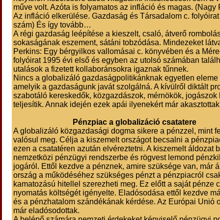
műve volt. Azóta is folyamatos az infláció és magas. (Nagy
Az infláció elkerülése. Gazdaság és Társadalom c. folyóirat
szám) És így tovább…
A régi gazdaság leépítése a kieszelt, csaló, átverő rombolá
sokaságának eszement, sátáni tobzódása. Mindezeket látv
Perkins: Egy bérgyilkos vallomásai c. könyvében és a Mére
folyóirat 1995 évi első és egyben az utolsó számában talál
utalások a fizetett kollaboránsokra igaznak tűnnek.
Nincs a globalizáló gazdaságpolitikánknak egyetlen eleme
amelyik a gazdaságunk javát szolgálná. A kívülről diktált p
szabotáló kereskedők, közgazdászok, mérnökök, jogászok 
teljesítik. Annak idején ezek apái ilyenekért már akasztottak
Pénzpiac a globalizáció csatatere
A globalizáló közgazdasági dogma sikere a pénzzel, mint f
valósul meg. Célja a kiszemelt országot becsalni a pénzpia
ezen a csatatéren azután elvéreztetni. A kiszemelt áldozat 
nemzetközi pénzügyi rendszerbe és rögvest lemond pénzki
jogáról. Ettől kezdve a pénznek, amire szüksége van, már á
ország a működéséhez szükséges pénzt a pénzpiacról csa
kamatozású hitellel szerezheti meg. Ez előtt a saját pénze 
nyomatás költségét igényelte. Eladósodása ettől kezdve má
és a pénzhatalom szándékának kérdése. Az Európai Unió 
már eladósodottak.
A belépő számára nemzeti érdekeket képviselő pénzügyi po