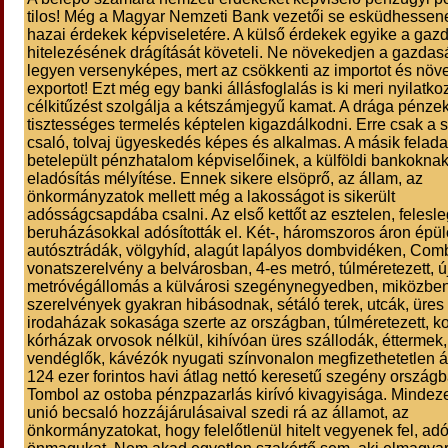
tilos! Még a Magyar Nemzeti Bank vezetői se esküdhessene
hazai érdekek képviseletére. A külső érdekek egyike a gaz
hitelezésének drágítását követeli. Ne növekedjen a gazdas
legyen versenyképes, mert az csökkenti az importot és növe
exportot! Ezt még egy banki állásfoglalás is ki meri nyilatko
célkitűzést szolgálja a kétszámjegyű kamat. A drága pénzek
tisztességes termelés képtelen kigazdálkodni. Erre csak a 
csaló, tolvaj ügyeskedés képes és alkalmas. A másik felada
betelepült pénzhatalom képviselőinek, a külföldi bankoknak
eladósítás mélyítése. Ennek sikere elsöprő, az állam, az
önkormányzatok mellett még a lakosságot is sikerült
adósságcsapdába csalni. Az első kettőt az esztelen, felesl
beruházásokkal adósították el. Két-, háromszoros áron épül
autósztrádák, völgyhíd, alagút lapályos dombvidéken, Com
vonatszerelvény a belvárosban, 4-es metró, túlméretezett, ú
metróvégállomás a külvárosi szegénynegyedben, miközbe
szerelvények gyakran hibásodnak, sétáló terek, utcák, üres
irodaházak sokasága szerte az országban, túlméretezett, k
kórházak orvosok nélkül, kihívóan üres szállodák, éttermek,
vendéglők, kávézók nyugati színvonalon megfizethetetlen á
124 ezer forintos havi átlag nettó keresetű szegény országb
Tombol az ostoba pénzpazarlás kirívó kivagyisága. Mindez
unió becsaló hozzájárulásaival szedi rá az államot, az
önkormányzatokat, hogy felelőtlenül hitelt vegyenek fel, adó