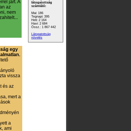
rel járt. A
látogatottság
számláló:
an az
pni, nem
Mai: 186
Tegnapi: 395
zahitelt...
Heti: 2 164
Havi: 2 684
Össz.: 1 867 442
Látogatottság
növelés
daság egy
almatlan.
tető
mányoló
zta vissza
t és az
sa, mert a
zások
redményén
yett a
k, ami