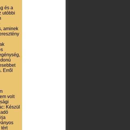
g és a
z utóbbi
n
ó
s, aminek
keresztény
nak
es
zegénység,
ajdonú
esebbet
. Erről
em
em volt
asági
c: Készül
iadó
rja
tványos
tért