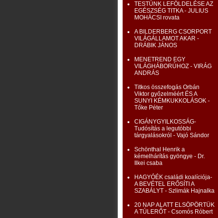
TESTÜNK LEFÖLDELÉSE AZ
EGÉSZSÉG TITKA - JULIUS
MOHÁCSI rovata
A BILDERBERG CSORPORT
VILÁGÁLLAMOT AKAR -
DRÁBIK JÁNOS
MENETREND EGY
VILÁGHÁBORÚHOZ - VIRÁG
ANDRÁS
Titkos összefogás Orbán
Viktor győzelméért ÉS A
SUNYI KÉMKUKKOLÁSOK -
Tőke Péter
CIGÁNYGYILKOSSÁG-
Tudósítás a legutóbbi
tárgyalásokról - Vajó Sándor
Schönthal Henrik a
kémelhárítás gyöngye - Dr.
Ilkei csaba
HAGYÓÉK családi koalíciója-
A BEVÉTEL ERŐSÍTI A
SZABÁLYT - Szlimák Hajnalka
20 NAP ALATT ELSÖPÖRTÜK
A TÚLERŐT - Csomós Róbert