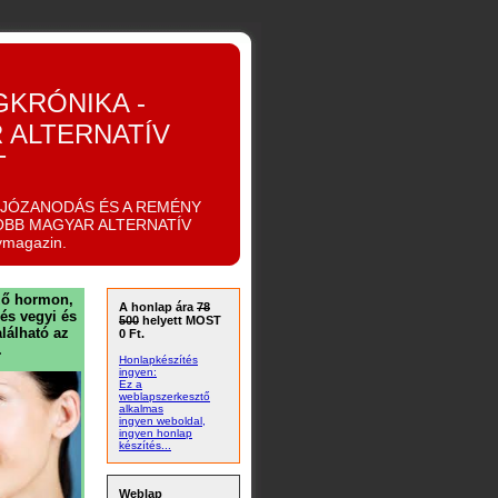
GKRÓNIKA -
 ALTERNATÍV
T
IJÓZANODÁS ÉS A REMÉNY
OBB MAGYAR ALTERNATÍV
ymagazin.
öző hormon,
A honlap ára
78
és vegyi és
500
helyett MOST
lálható az
0 Ft.
.
Honlapkészítés
ingyen:
Ez a
weblapszerkesztő
alkalmas
ingyen weboldal,
ingyen honlap
készítés...
Weblap