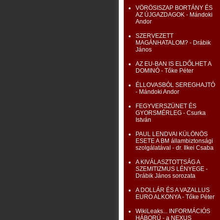
VÖRÖSISZAP BORTÁNY ÉS
AZ ÚJGAZDAGOK - Mándoki
Andor
SZERVEZETT
MAGÁNHATALOM? - Drábik
János
AZ EU-BAN IS ELDŐLHET A
DOMINÓ - Tőke Péter
ÉLLOVASBÓL SEREGHAJTÓ
- Mándoki Andor
FEGYVERSZÜNET ÉS
GYORSMÉRLEG - Csurka
István
PAUL LENDVAI KÜLÖNÖS
ESETE A BM állambiztonsági
szolgálatával - dr. Ilkei Csaba
A KIVÁLASZTOTTSÁG A
SZEMITIZMUS LÉNYEGE -
Drábik János sorozata
A DOLLÁR ÉS A VAZALLUS
EURO ALKONYA - Tőke Péter
WikiLeaks... INFORMÁCIÓS
HÁBORÚ - a NEXUS