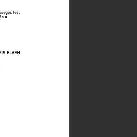
szséges test
és a
ZIS ELVEN