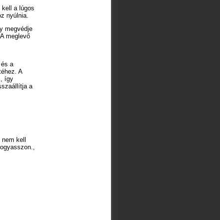
kell a lúgos
z nyúlnia.
gy megvédje
. A meglevő
 és a
téhez. A
, így
szaállítja a
 nem kell
 fogyasszon.,