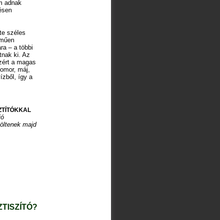
m adnak
ésen
te széles
lműen
ra – a többi
tnak ki. Az
ezért a magas
yomor, máj,
ízből, így a
ZTÍTÓKKAL
ió
öltenek majd
ZTISZÍTÓ?