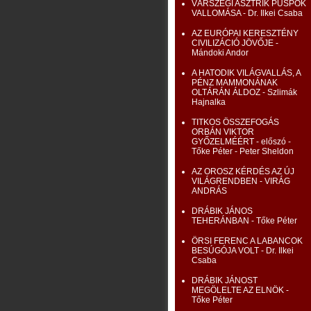
VÁRSZEGI ASZTRIK PÜSPÖK
VALLOMÁSA - Dr. Ilkei Csaba
AZ EURÓPAI KERESZTÉNY
CIVILIZÁCIÓ JÖVŐJE -
Mándoki Andor
A HATODIK VILÁGVALLÁS, A
PÉNZ MAMMONÁNAK
OLTÁRÁN ÁLDOZ - Szlimák
Hajnalka
TITKOS ÖSSZEFOGÁS
ORBÁN VIKTOR
GYŐZELMÉÉRT - előszó -
Tőke Péter - Peter Sheldon
AZ OROSZ KÉRDÉS AZ ÚJ
VILÁGRENDBEN - VIRÁG
ANDRÁS
DRÁBIK JÁNOS
TEHERÁNBAN - Tőke Péter
ÖRSI FERENC A LABANCOK
BESÚGÓJA VOLT - Dr. Ilkei
Csaba
DRÁBIK JÁNOST
MEGÖLELTE AZ ELNÖK -
Tőke Péter