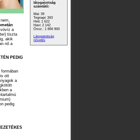
látogatottság
számláló:
Mai: 39
Tegnapi: 393
 nem,
Heti: 1 622
lometán
Havi: 2 142
Össz.: 1 866 900
ivóvíz a
er) tiszta
Látogatottság
g, akik
növelés
an nő a
ETÉN PEDIG
n formában
s ott
anyagok a
gkötött
ékben a
ntartalmú
dmium)
on pedig
VEZETÉKES