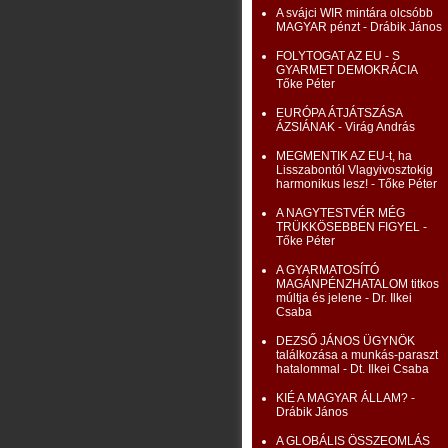
A svájci WIR mintára olcsóbb
MAGYAR pénzt - Drábik János
FOLYTOGAT AZ EU - S
GYARMET DEMOKRÁCIA
Tőke Péter
EURÓPA ÁTJÁTSZÁSA
ÁZSIÁNAK - Virág András
MEGMENTIK AZ EU-t, ha
Lisszabontól Vlagyivosztokig
harmonikus lesz! - Tőke Péter
A NAGYTESTVÉR MÉG
TRÜKKÖSEBBEN FIGYEL -
Tőke Péter
A GYARMATOSÍTÓ
MAGÁNPÉNZHATALOM titkos
múltja és jelene - Dr. Ilkei
Csaba
DEZSŐ JÁNOS ÜGYNÖK
találkozása a munkás-paraszt
hatalommal - Dt. Ilkei Csaba
KIÉ A MAGYAR ÁLLAM? -
Drábik János
A GLOBÁLIS ÖSSZEOMLÁS