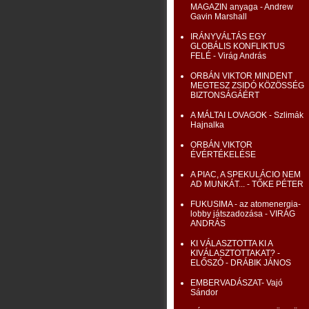
MAGAZIN anyaga - Andrew
Gavin Marshall
IRÁNYVÁLTÁS EGY
GLOBÁLIS KONFLIKTUS
FELÉ - Virág András
ORBÁN VIKTOR MINDENT
MEGTESZ ZSIDÓ KÖZÖSSÉG
BIZTONSÁGÁÉRT
A MÁLTAI LOVAGOK - Szlimák
Hajnalka
ORBÁN VIKTOR
ÉVÉRTÉKELÉSE
A PIAC, A SPEKULÁCIO NEM
AD MUNKÁT... - TŐKE PÉTER
FUKUSIMA - az atomenergia-
lobby játszadozása - VIRÁG
ANDRÁS
KI VÁLASZTOTTA KI A
KIVÁLASZTOTTAKAT? -
ELŐSZÓ - DRÁBIK JÁNOS
EMBERVADÁSZAT- Vajó
Sándor