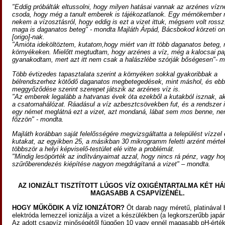
"Eddig próbálták eltussolni, hogy milyen hatásai vannak az arzénes víz
csoda, hogy még a tanult emberek is tájékozatlanok. Egy mérnökember
nekem a vízosztásról, hogy eddig is ezt a vizet ittuk, mégsem volt ross
maga is daganatos beteg" - mondta Majláth Árpád, Bácsbokod körzeti or
[origo]-nak.
"Amióta ideköltöztem, kutatom,hogy miért van itt több daganatos beteg,
környékeken. Mielőtt megtudtam, hogy arzénes a víz, még a kalocsai pap
gyanakodtam, mert azt itt nem csak a halászlébe szórják bőségesen"- m
Több évtizedes tapasztalata szerint a környéken sokkal gyakoribbak a
bélrendszerhez kötődő daganatos megbetegedések, mint máshol, és eb
meggyőződése szerint szerepet játszik az arzénes víz is.
"Az emberek legalább a hatvanas évek óta ezekből a kutakból isznak, ak
a csatornahálózat. Ráadásul a víz azbesztcsövekben fut, és a rendszer i
egy német meglátná ezt a vizet, azt mondaná, lábat sem mos benne, n
főzzön" - mondta.
Majláth korábban saját felelősségére megvizsgáltatta a települést vízzel 
kutakat, az egyikben 25, a másikban 30 mikrogramm feletti arzént mértek
többször a helyi képviselő-testület elé vitte a problémát.
"Mindig lesöpörték az indítványaimat azzal, hogy nincs rá pénz, vagy ho
szűrőberendezés kiépítése nagyon megdrágítaná a vizet" – mondta.
AZ IONIZÁLT TISZTÍTOTT LÚGOS VÍZ OXIGÉNTARTALMA KÉT 
MAGASABB A CSAPVÍZÉNÉL.
HOGY MŰKÖDIK A VÍZ IONIZÁTOR?
Öt darab nagy méretű, platinával 
elektróda lemezzel ionizálja a vizet a készülékben (a legkorszerűbb japán
Az adott csapvíz minőségétől függően 10 vagy ennél magasabb pH-értékű