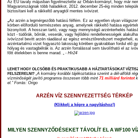
Az EU tavaly májusban figyelmeztette az Orbán-kormányt, hogy már ne
Magyarországnak több haladékot, 2012. december 25-éig minden települ
biztosítani kell a
rákkeltő anyagtól
mentes ivóvizet.
Az arzén a legmérgezőbb hatású félfém. Ez az egyetlen olyan világszer
„
körben előforduló természetes anyag, amelynek rákkeltő hatása egyérte
bizonyított. A hosszan tartó, vagy nagy mennyiségű arzénterhelés hatásá
közt - tüdőrák, bőrrák, veserák, vagy fejlődési rendellenességek alakulha
ivóvízzel bevitt arzén ráadásul az egész emésztőrendszert megterheli, 
arzéntartalmú vizet fogyasztó lakosság körében gyakrabban fordul elő g
hólyag és vastagbélrák is. Az arzén forralással sem távolítható el az ivóv
főtt ételekben is benne marad. „ -
Hír24
LEHET HOGY OLCSÓBB ÉS PRAKTIKUSABB A HÁZTARTÁSOKAT VÍZTIS
„A kormány korábbi tájékoztatása szerint a dél-alföldi rég
FELSZERELNI?
vízminőségét javító programra összesen több mint
71 milliárd forintot
k
el.” Forrás: Origo
ARZÉN VÍZ SZENNYEZETTSÉG TÉRKÉP
(Klikkelj a képre a nagyításhoz!)
MILYEN SZENNYZŐDÉSEKET TÁVOLÍT EL A WF100 VÍ