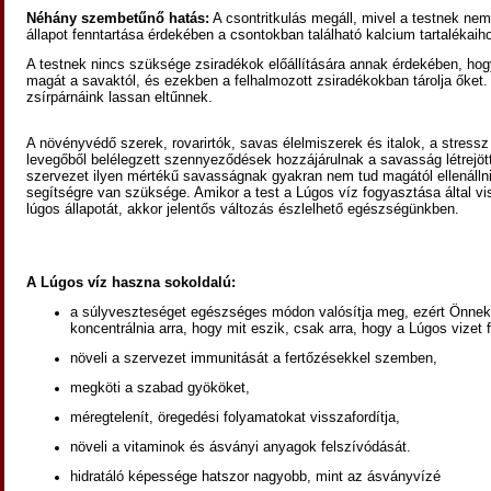
Néhány szembetűnő hatás:
A csontritkulás megáll, mivel a testnek nem 
állapot fenntartása érdekében a csontokban található kalcium tartalékaiho
A testnek nincs szüksége zsiradékok előállítására annak érdekében, ho
magát a savaktól, és ezekben a felhalmozott zsiradékokban tárolja őket
zsírpárnáink lassan eltűnnek.
A növényvédő szerek, rovarirtók, savas élelmiszerek és italok, a stressz
levegőből belélegzett szennyeződések hozzájárulnak a savasság létrejöt
szervezet ilyen mértékű savasságnak gyakran nem tud magától ellenállni
segítségre van szüksége. Amikor a test a Lúgos víz fogyasztása által vis
lúgos állapotát, akkor jelentős változás észlelhető egészségünkben.
A Lúgos víz haszna sokoldalú:
a súlyveszteséget egészséges módon valósítja meg, ezért Önnek
koncentrálnia arra, hogy mit eszik, csak arra, hogy a Lúgos vizet
növeli a szervezet immunitását a fertőzésekkel szemben,
megköti a szabad gyököket,
méregtelenít, öregedési folyamatokat visszafordítja,
növeli a vitaminok és ásványi anyagok felszívódását.
hidratáló képessége hatszor nagyobb, mint az ásványvízé