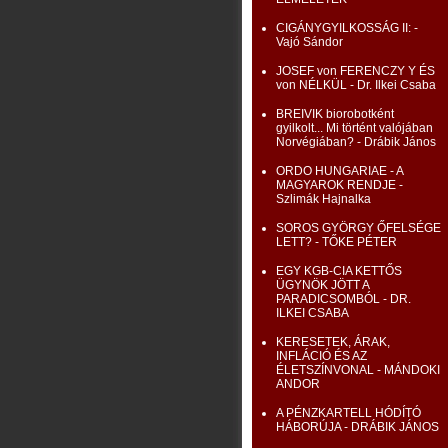
CIGÁNYGYILKOSSÁG II: -
Vajó Sándor
JOSEF von FERENCZY Y ÉS
von NÉLKÜL - Dr. Ilkei Csaba
BREIVIK biorobotként
gyilkolt... Mi történt valójában
Norvégiában? - Drábik János
ORDO HUNGARIAE - A
MAGYAROK RENDJE -
Szlimák Hajnalka
SOROS GYÖRGY ŐFELSÉGE
LETT? - TŐKE PÉTER
EGY KGB-CIA KETTŐS
ÜGYNÖK JÖTT A
PARADICSOMBÓL - DR.
ILKEI CSABA
KERESETEK, ÁRAK,
INFLÁCIÓ ÉS AZ
ÉLETSZÍNVONAL - MÁNDOKI
ANDOR
A PÉNZKARTELL HÓDÍTÓ
HÁBORÚJA - DRÁBIK JÁNOS