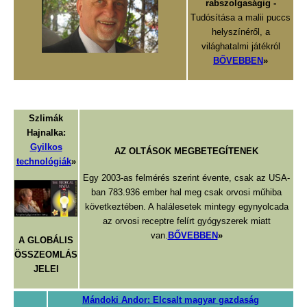
rabszolgaságig -
Tudósítása a malii puccs
helyszínéről, a
világhatalmi játékról
BŐVEBBEN
»
Szlimák
Hajnalka:
Gyilkos
AZ OLTÁSOK MEGBETEGÍTENEK
technológiák
»
Egy 2003-as felmérés szerint évente, csak az USA-
ban 783.936 ember hal meg csak orvosi műhiba
következtében. A halálesetek mintegy egynyolcada
az orvosi receptre felírt gyógyszerek miatt
van.
BŐVEBBEN
»
A GLOBÁLIS
ÖSSZEOMLÁS
JELEI
Mándoki Andor: Elcsalt magyar gazdaság