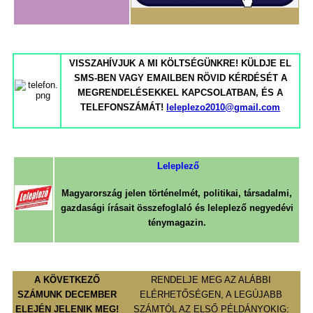
VISSZAHÍVJUK A MI KÖLTSÉGÜNKRE! KÜLDJE EL
SMS-BEN VAGY EMAILBEN
RÖVID KÉRDÉSÉT A
MEGRENDELÉSEKKEL KAPCSOLATBAN,
ÉS A
TELEFONSZÁMÁT!
leleplezo2010@gmail.com
Leleplező
Magyarország jelen történelmét,
politikai, társadalmi,
gazdasági írásait
összefoglaló és leleplező
negyedévi
ténymagazin.
A KÖVETKEZŐ
RENDELJE MEG AZ ALÁBBI
SZÁMUNK DECEMBER
ELÉRHETŐSÉGEN, A LEGÚJABB
ELEJÉN JELENIK MEG!
SZÁMTÓL AZ ELSŐ PÉLDÁNYOKIG: