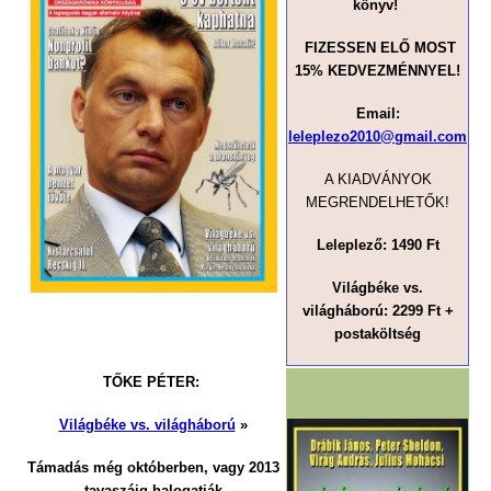
könyv!
FIZESSEN ELŐ MOST
15% KEDVEZMÉNNYEL
!
Email:
leleplezo2010@gmail.com
A KIADVÁNYOK
MEGRENDELHETŐK!
Leleplező: 1490 Ft
Világbéke vs.
világháború:
2299 Ft
+
postaköltség
TŐKE PÉTER
:
Világbéke vs. világháború
»
Támadás még októberben, vagy 2013
tavaszáig halogatják