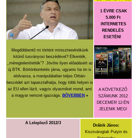
1 ÉVRE CSAK
5.000 Ft
INTERNETES
RENDELÉS
ESETÉN!
Megdöbbentő mi történt minisztrerelnökünk
kitűnő tusványosi beszédével? Elkenték,
,,méregtelenítették”? Jövőre ilyen előadásért az
új BTK. Börtönbüntetés járna, ugyanis ha ön is
elolvassa, a manipulálatlan teljes Orbán-
beszédet azt tapasztalhatja, hogy több helyen is
az EU ellen lázit, vagyis olyasmiket mond, ami
A KÖVETKEZŐ
a magyar nemzet igazsága.
BŐVEBBEN
»
SZÁMUNK 2012
DECEMER 12-ÉN
JELENIK MEG!
A Leleplező 2012/3
Drábik János:
Kiszivárogtak Putyin és