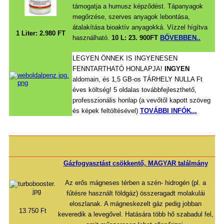
támogatja a humusz képződést. Tápanyagok
megőrzése, szerves anyagok lebontása,
átalakítása bioaktív anyagokká. Vízzel hígítva
1 Liter: 2.980 FT
használható.
10 L: 23. 900FT
BŐVEBBEN..
LEGYEN ÖNNEK IS INGYENESEN
FENNTARTHATÓ HONLAPJA!
INGYEN
aldomain, és 1,5 GB-os TÁRHELY NULLA Ft
éves költség! 5 oldalas továbbfejleszthető,
professzionális honlap (a vevőtől kapott szöveg
és képek feltöltésével)
TOVÁBBI INFÓK...
Gázfogyasztást csökkentő, MAGYAR találmány
Az erős mágneses térben a szén- hidrogén (pl. a
fűtésre használt földgáz) összeragadt molakulái
eloszlanak. A mágneskezelt gáz pedig jobban
13.750 Ft
keveredik a levegővel. Hatására több hő szabadul fel,