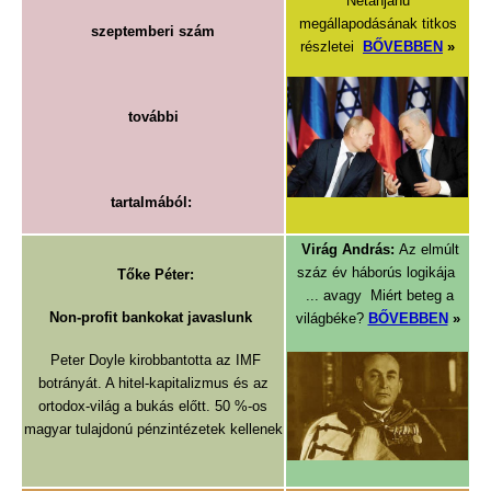
Netanjahu
megállapodásának titkos
szeptemberi szám
részletei
BŐVEBBEN
»
további
tartalmából:
Virág András:
Az elmúlt
száz év háborús logikája
Tőke Péter:
... avagy Miért beteg a
Non-profit bankokat javaslunk
világbéke?
BŐVEBBEN
»
Peter Doyle kirobbantotta az IMF
botrányát. A hitel-kapitalizmus és az
ortodox-világ a bukás előtt. 50 %-os
magyar tulajdonú pénzintézetek kellenek