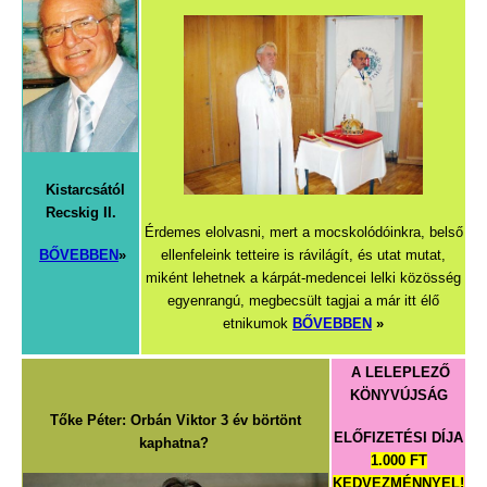
Kistarcsától
Recskig II.
Érdemes elolvasni, mert a mocskolódóinkra, belső
BŐVEBBEN
»
ellenfeleink tetteire is rávilágít, és utat mutat,
miként lehetnek a kárpát-medencei lelki közösség
egyenrangú, megbecsült tagjai a már itt élő
etnikumok
BŐVEBBEN
»
A LELEPLEZŐ
KÖNYVÚJSÁG
Tőke Péter:
Orbán Viktor 3 év börtönt
ELŐFIZETÉSI DÍJA
kaphatna?
1.000 FT
KEDVEZMÉNNYEL!