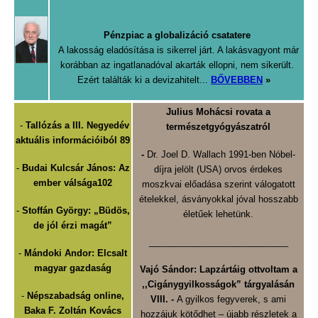
Pénzpiac a globalizáció csatatere
A lakosság eladósítása is sikerrel járt. A lakásvagyont már
korábban az ingatlanadóval akarták ellopni, nem sikerült.
Ezért találták ki a devizahitelt...
BŐVEBBEN
»
Julius Mohácsi rovata a
-
Tallózás a III. Negyedév
természetgyógyászatról
aktuális információiból 89
-
Dr. Joel D. Wallach 1991-ben Nóbel-
-
Budai Kulcsár János: Az
díjra jelölt (USA) orvos érdekes
ember válsága
102
moszkvai előadása szerint válogatott
ételekkel, ásványokkal jóval hosszabb
-
Stoffán György: „Büdös,
életűek lehetünk.
de jól érzi magát”
____________________________
-
Mándoki Andor: Elcsalt
magyar gazdaság
Vajó Sándor: Lapzártáig ott
voltam a
,,Cigánygyilkosságok” tárgyalásán
-
Népszabadság online,
VIII. -
A gyilkos fegyverek, s ami
Baka F. Zoltán Kovács
hozzájuk kötődhet – újabb részletek a