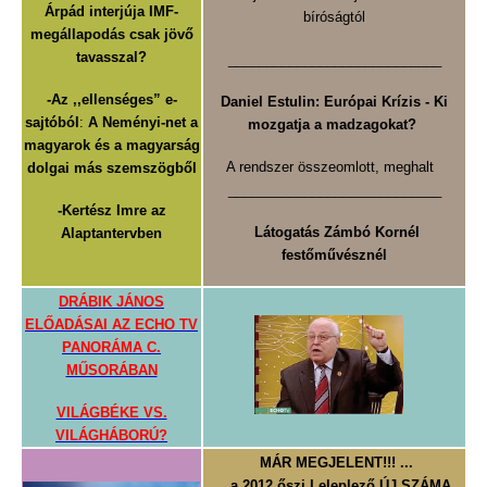
Árpád interjúja IMF-
bíróságtól
megállapodás csak jövő
tavasszal?
____________________________
-Az ,,ellenséges” e-
Daniel Estulin:
Európai Krízis -
Ki
sajtóból
:
A Neményi-net a
mozgatja a madzagokat?
magyarok és a magyarság
A rendszer összeomlott, meghalt
dolgai más szemszögből
____________________________
-Kertész Imre az
Látogatás Zámbó Kornél
Alaptantervben
festőművésznél
DRÁBIK JÁNOS
ELŐADÁSAI AZ ECHO TV
PANORÁMA C.
MŰSORÁBAN
VILÁGBÉKE VS.
VILÁGHÁBORÚ?
MÁR MEGJELENT!!! ...
... a 2012 őszi Leleplező ÚJ SZÁMA,