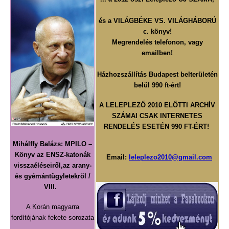
és a
VILÁGBÉKE VS. VILÁGHÁBORÚ
c. könyv!
Megrendelés telefonon, vagy
emailben!
Házhozszállítás Budapest belterületén
belül 990 ft-ért!
A LELEPLEZŐ 2010 ELŐTTI ARCHÍV
SZÁMAI
CSAK INTERNETES
RENDELÉS ESETÉN
990 FT-ÉRT!
Mihálffy Balázs:
MPILO –
Könyv az ENSZ-katonák
Email:
leleplezo2010@gmail.com
visszaéléseiről,az arany-
és gyémántügyletekről /
VIII.
A Korán magyarra
fordítójának fekete sorozata