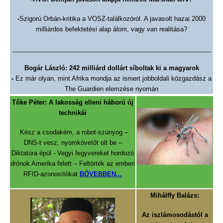
-
Szigorú Orbán-kritika a VOSZ-találkozóról. A javasolt hazai 2000
milliárdos befektetési alap álom, vagy van realitása?
_________________________________________________________
Bogár László: 242 milliárd dollárt síboltak ki a magyarok
-
Ez már olyan, mint Afrika mondja az ismert jobboldali közgazdász a
The Guardien elemzése nyomán
Tőke Péter: A lakosság elleni háború új
technikái
Kész a csodakém, a robot-szúnyog –
DNS-t vesz, nyomkövetőt olt be –
Diktatúra épül - Vegyi fegyvereket hordozó
drónok Amerika felett – Feltörték az emberi
RFID-­azonosítókat
BŐVEBBEN...
Mihálffy Balázs:
Az iszlámosodástól a