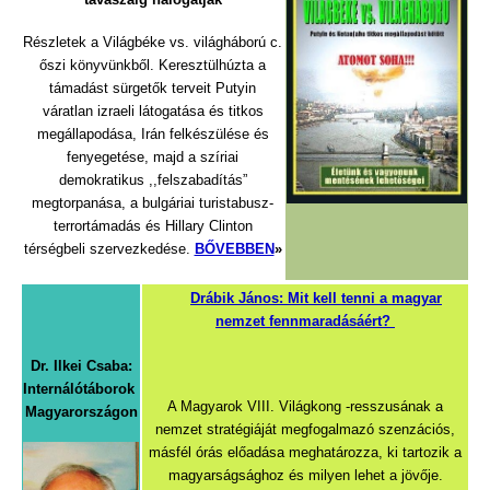
Részletek a Világbéke vs. világháború c.
őszi könyvünkből. Keresztülhúzta a
támadást sürgetők terveit Putyin
váratlan izraeli látogatása és titkos
megállapodása, Irán felkészülése és
fenyegetése, majd a szíriai
demokratikus ,,felszabadítás”
megtorpanása, a bulgáriai turistabusz-
terrortámadás és Hillary Clinton
térségbeli szervezkedése.
BŐVEBBEN
»
Drábik János: Mit kell tenni a magyar
nemzet fennmaradásáért?
Dr. Ilkei Csaba:
Internálótáborok
A Magyarok VIII. Világkong -resszusának a
Magyarországon
nemzet stratégiáját megfogalmazó szenzációs,
másfél órás előadása meghatározza, ki tartozik a
magyarságsághoz és milyen lehet a jövője.