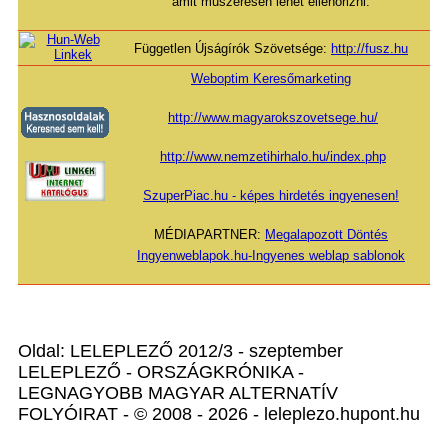
amit műszeresen lehet ellenőrizni.
Független Újságírók Szövetsége:
http://fusz.hu
Weboptim Keresőmarketing
http://www.magyarokszovetsege.hu/
http://www.nemzetihirhalo.hu/index.php
SzuperPiac.hu - képes hirdetés ingyenesen!
MÉDIAPARTNER:
Megalapozott Döntés
Ingyenweblapok.hu-Ingyenes weblap sablonok
Oldal: LELEPLEZŐ 2012/3 - szeptember
LELEPLEZŐ - ORSZÁGKRÓNIKA -
LEGNAGYOBB MAGYAR ALTERNATÍV
FOLYÓIRAT - © 2008 - 2026 - leleplezo.hupont.hu