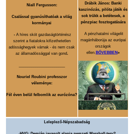
Drábik János: Banki
Niall Fergusson:
kaszinózás, pilóta játék és
sok trükk a betétesek,
a
Csalással gyanúsíthatóak a világ
pénzpiac fosztogatására
kormányai
A pénzhatalmi világelit
-
A híres skót gazdaságtörténész
magánháborúja az európai
szerint a fiatalokra kifizethetetlen
országok
adóssághegyek várnak - és nem csak
ellen.
BŐVEBBEN
»
az államadóssággal van gond
.
______________________
Nouriel Roubini professzor
véleménye:
Fél éven belül felbomlik az eurózóna?
Leleplező-Népszabadság
-HVG: Demján javasolt alapja nemzeti Marshall-terv?