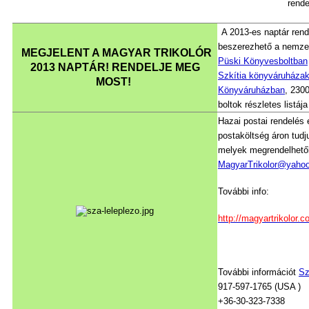
rende
A 2013-es naptár rende
beszerezhető a nemzet
MEGJELENT A MAGYAR TRIKOLÓR
Püski Könyvesboltban
2013 NAPTÁR! RENDELJE MEG
Szkítia könyváruháza
MOST!
Könyváruházban
, 2300
boltok részletes listáj
Hazai postai rendelés 
postaköltség áron tudj
melyek megrendelhető
MagyarTrikolor@yaho
További info:
http://magyartrikolor.c
További információt
Sz
917-597-1765 (USA )
+36-30-323-7338