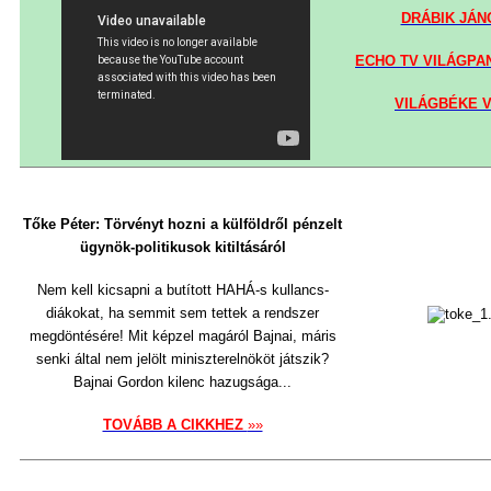
DRÁBIK JÁN
ECHO TV VILÁGPA
VILÁGBÉKE 
Tőke Péter: Törvényt hozni a külföldr
ő
l pénzelt
ügynök-politikusok kitiltásáról
Nem kell kicsapni a butított HAHÁ-s kullancs-
diákokat, ha semmit sem tettek a rendszer
megdöntésére! Mit képzel magáról Bajnai, máris
senki által nem jelölt miniszterelnököt játszik?
Bajnai Gordon kilenc hazugsága...
TOVÁBB A CIKKHEZ
»»