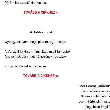
2013 a konszolidáció éve lesz
TOVÁBB A CIKKHEZ
»»
A Jobbik rovat
G
yöngyösi: Nem meglepő a rettegők listája.
A Vonával folytatott tárgyalása miatt támadták
Ángyánt Gyulán - kútmérgezőnek nevezték.
Z. Kárpát Dániel közleménye
TOVÁBB A CIKKHEZ
»»
Cser Ferenc:
Március
nemzet életében ez 
fényes csillagként 
egén. Történelmi válto
a legjobban Irinyi