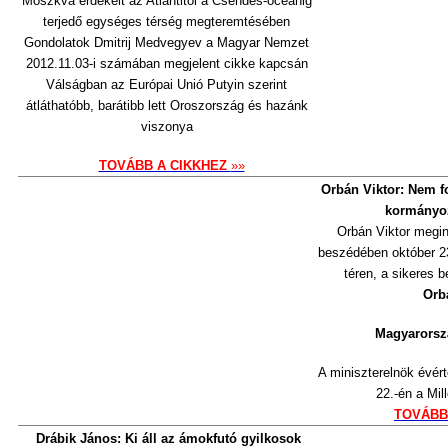
Moszkva érdekelt az Atlantitól a Csendes-óceánig
terjedő egységes térség megteremtésében
Gondolatok Dmitrij Medvegyev a Magyar Nemzet
2012.11.03-i számában megjelent cikke kapcsán
Válságban az Európai Unió Putyin szerint
átláthatóbb, barátibb lett Oroszország és hazánk
viszonya
TOVÁBB A CIKKHEZ
»»
Orbán Viktor: Nem f
kormányo
Orbán Viktor megi
beszédében október 2
téren, a sikeres
Orb
Magyarorszá
A miniszterelnök évér
22.-én a Mil
TOVÁBB
Drábik János: Ki áll az ámokfutó gyilkosok