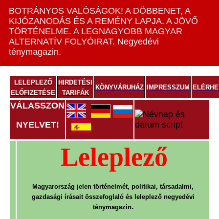
BOTRÁNYOS VALÓSÁGOK! A DÖBBENET, A
KIJÓZANODÁS ÉS A REMÉNY LAPJA. A JÖVŐ
TÖRTÉNELME. A LEGNAGYOBB MAGYAR
ALTERNATÍV FOLYÓIRAT. Negyedévi
ténymagazin.
LELEPLEZŐ
HIRDETÉSI
KÖNYVÁRUHÁZ
IMPRESSZUM
ELÉRHE
ELŐFIZETÉSE
TARIFÁK
VÁLASSZON
NYELVET!
Leleplező
Magyarország jelen történelmét,
politikai, társadalmi,
gazdasági írásait
összefoglaló és leleplező
negyedévi
.
ténymagazin