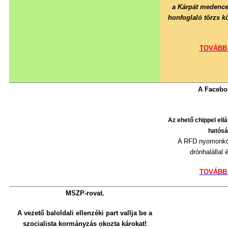
a Kárpát medence
honfoglaló törzs k
TOVÁBB
A Facebo
Az ehető chippel ell
hatósá
A RFD nyomonköve
drónhalállal
TOVÁBB
MSZP-rovat.
A
vezető baloldali ellenzéki part
vallja be a
szocialista kormányzás okozta károkat!