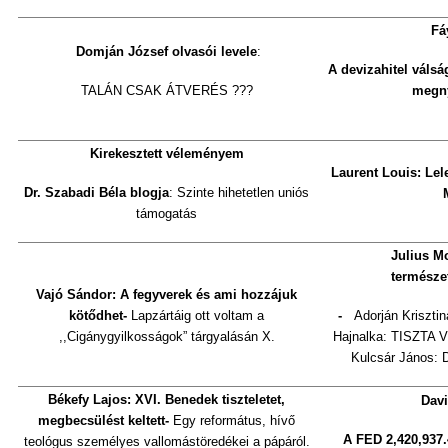
Fá
Domján József olvasói levele
:
A devizahitel válsá
TALÁN CSAK ÁTVERÉS ???
megny
Kirekesztett véleményem
Laurent Louis:
Lel
Dr. Szabadi Béla blogja
: Szinte hihetetlen uniós
támogatás
Julius M
természe
Vajó Sándor: A fegyverek és ami hozzájuk
köt
ő
dhet-
Lapzártáig ott voltam a
-
Adorján Krisztin
,,Cigánygyilkosságok” tárgyalásán X.
Hajnalka: TISZTA 
Kulcsár János
Békefy Lajos: XVI. Benedek tiszteletet,
Davi
megbecsülést keltett-
Egy református, hívő
A FED 2,420,937.
teológus személyes vallomástöredékei a pápáról.