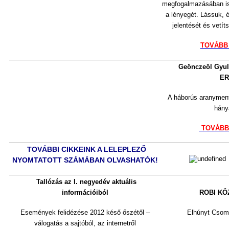
megfogalmazásában ism
a lényegét. Lássuk, é
jelentését és vetít
TOVÁBB
Geönczeöl Gyu
E
A háborús aranymen
hánya
TOVÁBB
TOVÁBBI CIKKEINK A LELEPLEZŐ
NYOMTATOTT SZÁMÁBAN OLVASHATÓK!
Tallózás az I. negyedév aktuális
információiból
ROBI KÖ
Események felidézése 2012 késő őszétől –
Elhúnyt Csom
válogatás a sajtóból, az internetről