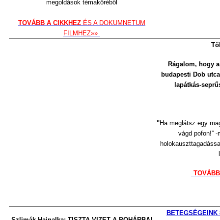
megoldások témaköréből
TOVÁBB A CIKKHEZ
ÉS A DOKUMNETUM
FILMHEZ»»
T
ő
Rágalom, hogy a
budapesti
Dob utca
lapátkás-seprű
"
Ha meglátsz egy mag
vágd pofon!” -
holokauszttagadással
TOVÁBB
BETEGSÉGEINK 
Szlimák Hajnalka: TISZTA VIZET A POHÁRBA!