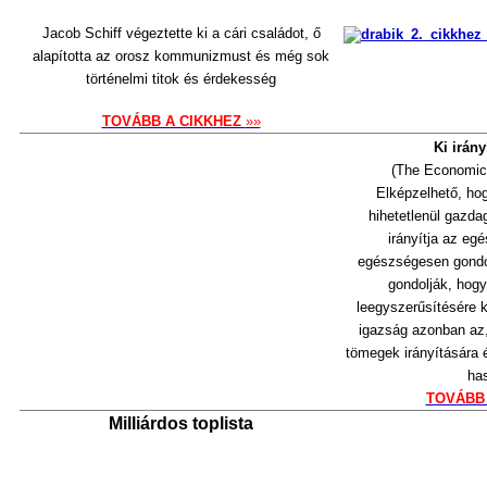
Jacob Schiff végeztette ki a cári családot, ő
alapította az orosz kommunizmust és még sok
történelmi titok és érdekesség
TOVÁBB A CIKKHEZ
»»
Ki irány
(The Economic C
Elképzelhető, hog
hihetetlenül gazda
irányítja az eg
egészségesen gondo
gondolják, hogy
leegyszerűsítésére k
igazság azonban az,
tömegek irányítására
ha
TOVÁBB
Milliárdos toplista