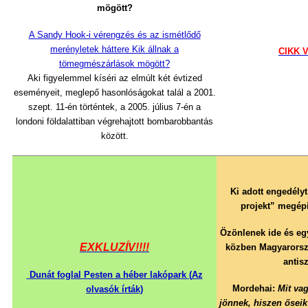
mögött?
A Sandy Hook-i vérengzés és az ismétlődő
merényletek háttere Kik állnak a
CIKK 
tömegmészárlások mögött?
Aki figyelemmel kíséri az elmúlt két évtized
eseményeit, meglepő hasonlóságokat talál a 2001.
szept. 11-én történtek, a 2005. július 7-én a
londoni földalattiban végrehajtott bombarobbantás
között.
Ki adott engedélyt
projekt” megép
Özönlenek ide és eg
EXKLUZÍV!!!!
közben Magyarorsz
antis
Dunát foglal Pesten a héber lakópark (
Az
Mordehai:
Mit va
olvasók írták)
jönnek, hiszen őseik 