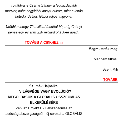
Továbbra is Csányi Sándor a leggazdagabb
magyar, noha nagyjából annyit bukott, mint a listán
hetedik Széles Gábor teljes vagyona.
Utóbbi mintegy 72 milliárd forinttal bír, míg Csányi
pénze egy év alatt 220 milliárdról 150-re apadt.
TOVÁBB A CIKKHEZ
»»
Megmutatták mag
Már nem titkos 
Szent Mi
TOVÁBB
Szlimák Hajnalka:
VILÁGVÉGE VAGY EVOLÚCIÓ?
MEGOLDÁSOK A GLOBÁLIS ÖSSZEOMLÁS
ELKERÜLÉSÉRE
Vénusz Projekt I. - Felszabadulás az
adósságrabszolgaságból - új sorozat a GLOBÁLIS