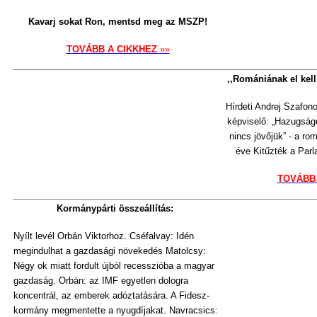
Kavarj sokat Ron, mentsd meg az MSZP!
TOVÁBB A CIKKHEZ
»»
,,Romániának el kell
Hírdeti Andrej Szafon
képviselő: „Hazugság
nincs jövőjük” - a ro
éve Kitűzték a Parl
TOVÁBB
Kormánypárti összeállítás:
Nyílt levél Orbán Viktorhoz. Cséfalvay: Idén
megindulhat a gazdasági növekedés Matolcsy:
Négy ok miatt fordult újból recesszióba a magyar
gazdaság. Orbán: az IMF egyetlen dologra
koncentrál, az emberek adóztatására. A Fidesz-
kormány megmentette a nyugdíjakat. Navracsics: