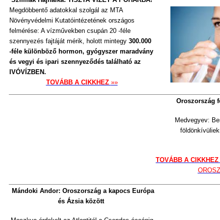
Megdöbbentő adatokkal szolgál az MTA
Növényvédelmi Kutatóintézetének országos
felmérése: A vízművekben csupán 20 -féle
szennyezés fajtáját mérik, holott mintegy
300.000
-féle különböző hormon, gyógyszer maradvány
és vegyi és ipari szennyeződés található az
IVÓVÍZBEN.
TOVÁBB A CIKKHEZ
»»
Oroszország f
Medvegyev: Bes
földönkívüliek
TOVÁBB A CIKKHE
OROSZ
Mándoki Andor: Oroszország a kapocs Európa
és Ázsia között