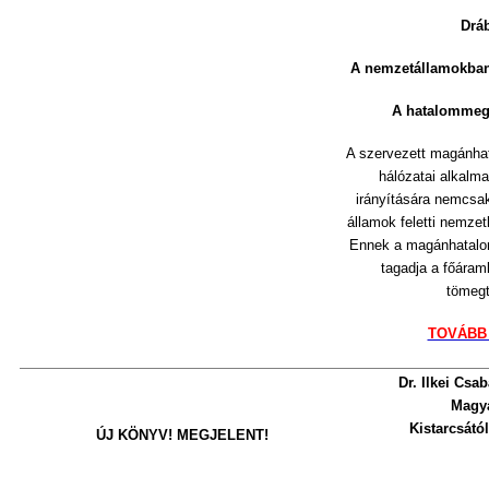
Drá
A nemzetállamokban 
A hatalommego
A szervezett magánhat
hálózatai alkalma
irányítására nemcsak
államok feletti nemzet
Ennek a magánhatalo
tagadja a főára
tömegt
TOVÁBB
Dr. Ilkei Csa
Magy
Kistarcsátó
ÚJ KÖNYV! MEGJELENT!