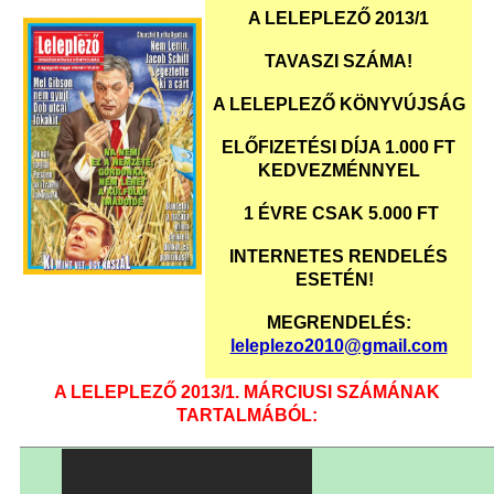
A LELEPLEZŐ 2013/1
TAVASZI SZÁMA!
A LELEPLEZŐ KÖNYVÚJSÁG
ELŐFIZETÉSI DÍJA 1.000 FT
KEDVEZMÉNNYEL
1 ÉVRE CSAK 5.000 FT
INTERNETES RENDELÉS
ESETÉN!
MEGRENDELÉS:
leleplezo2010@gmail.com
A LELEPLEZŐ 2013/1. MÁRCIUSI SZÁMÁNAK
TARTALMÁBÓL: