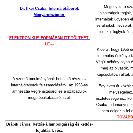
Megnevezi a szab
Dr. Ilkei Csaba: Internálótáborok
bizottságok tagjait,
Magyarországon
internáltak ügyében e
és ülnökök névsorát
politikai foglyok é
ELEKTRONIKUS FORMÁBAN ITT TÖLTHETI
LE
»»
Kiderül, hogy 1956 é
internálás önkénye k
Végül néhány olyan é
meg az olvasók, 
kapcsolatban álltak 
A szerző tanulmányának befejező része az
internálótáborok felszámolásáról, az 1953-as
Egy éven át közölt 
amnesztia végrehajtásáról és a szabadulók
mélységéhez,
megpróbáltatásairól szól.
részletességéhez, kon
Csaba tudományos ku
nem dolgozta fel e
TOVÁBB
Drábik János: Kett
ő
s-állampolgárság és kett
ő
s-
lojalitás I. rész