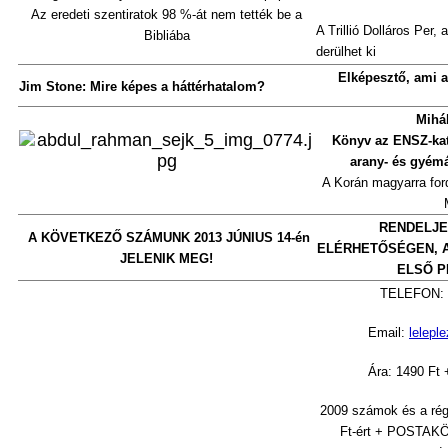
Az eredeti szentiratok 98 %-át nem tették be a
A Trillió Dolláros Per,
Bibliába
derülhet ki
Elképeszt
ő
, ami a
Jim Stone:
Mire képes a háttérhatalom?
Mihál
Könyv az ENSZ-kat
arany- és gyémá
A Korán magyarra ford
RENDELJE
A KÖVETKEZŐ SZÁMUNK 2013 JÚNIUS 14-én
ELÉRHETŐSÉGEN, 
JELENIK MEG!
ELSŐ P
TELEFON:
Email:
lelep
Ára: 1490 F
2009 számok és a ré
Ft-ért + POSTAKÖ